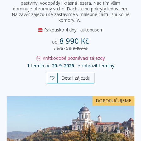
pastviny, vodopády i krásná jezera. Nad tím vším
dominuje ohromný vrchol Dachsteinu pokrytý ledovcem.
Na závěr zájezdu se zastavíme v malebné části jižní Solné
komory. V…
Rakousko
4 dny,
autobusem
8 990 Kč
od
Sleva - 5%
9 490 Kč
Krátkodobé poznávací zájezdy
1
termín od
20. 9. 2026
zobrazit termíny
Detail zájezdu

DOPORUČUJEME