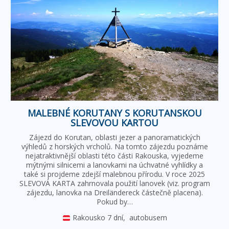
MALEBNÉ KORUTANY S KORUTANSKOU
SLEVOVOU KARTOU
Zájezd do Korutan, oblasti jezer a panoramatických
výhledů z horských vrcholů. Na tomto zájezdu poznáme
nejatraktivnější oblasti této části Rakouska, vyjedeme
mýtnými silnicemi a lanovkami na úchvatné vyhlídky a
také si projdeme zdejší malebnou přírodu. V roce 2025
SLEVOVÁ KARTA zahrnovala použití lanovek (viz. program
zájezdu, lanovka na Dreiländereck částečně placena).
Pokud by…
Rakousko
7 dní,
autobusem