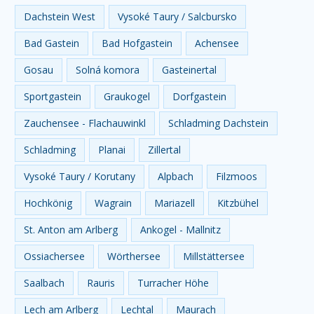
Dachstein West
Vysoké Taury / Salcbursko
Bad Gastein
Bad Hofgastein
Achensee
Gosau
Solná komora
Gasteinertal
Sportgastein
Graukogel
Dorfgastein
Zauchensee - Flachauwinkl
Schladming Dachstein
Schladming
Planai
Zillertal
Vysoké Taury / Korutany
Alpbach
Filzmoos
Hochkönig
Wagrain
Mariazell
Kitzbühel
St. Anton am Arlberg
Ankogel - Mallnitz
Ossiachersee
Wörthersee
Millstättersee
Saalbach
Rauris
Turracher Höhe
Lech am Arlberg
Lechtal
Maurach