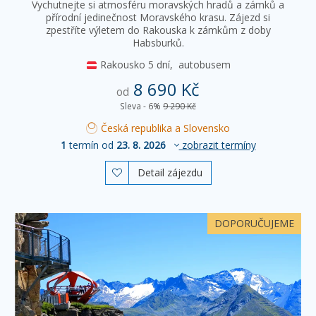
Vychutnejte si atmosféru moravských hradů a zámků a
přírodní jedinečnost Moravského krasu. Zájezd si
zpestříte výletem do Rakouska k zámkům z doby
Habsburků.
Rakousko
5 dní,
autobusem
8 690 Kč
od
Sleva - 6%
9 290 Kč
Česká republika a Slovensko
1
termín od
23. 8. 2026
zobrazit termíny
Detail zájezdu

DOPORUČUJEME