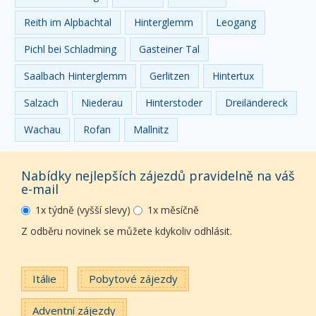
Reith im Alpbachtal
Hinterglemm
Leogang
Pichl bei Schladming
Gasteiner Tal
Saalbach Hinterglemm
Gerlitzen
Hintertux
Salzach
Niederau
Hinterstoder
Dreiländereck
Wachau
Rofan
Mallnitz
Nabídky nejlepších zájezdů pravidelně na váš
e-mail
1x týdně (vyšší slevy)
1x měsíčně
Z odběru novinek se můžete kdykoliv odhlásit.
Itálie
Pobytové zájezdy
Adventní zájezdy