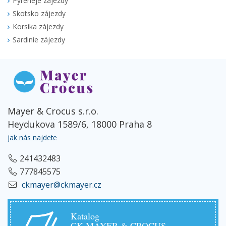
Pyreneje zájezdy
Skotsko zájezdy
Korsika zájezdy
Sardinie zájezdy
Mayer & Crocus s.r.o.
Heydukova 1589/6, 18000 Praha 8
jak nás najdete
241432483
777845575
ckmayer@ckmayer.cz
Katalog
CK MAYER & CROCUS