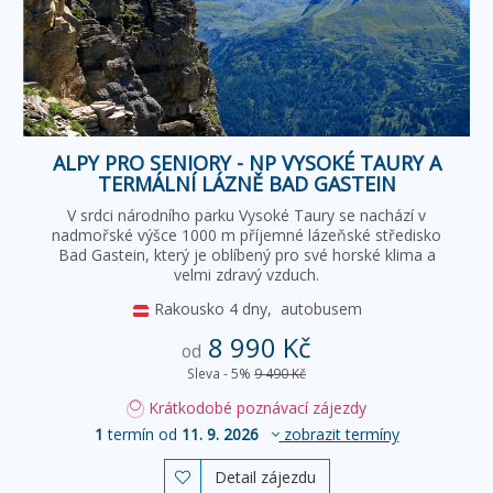
ALPY PRO SENIORY - NP VYSOKÉ TAURY A
TERMÁLNÍ LÁZNĚ BAD GASTEIN
V srdci národního parku Vysoké Taury se nachází v
nadmořské výšce 1000 m příjemné lázeňské středisko
Bad Gastein, který je oblíbený pro své horské klima a
velmi zdravý vzduch.
Rakousko
4 dny,
autobusem
8 990 Kč
od
Sleva - 5%
9 490 Kč
Krátkodobé poznávací zájezdy
1
termín od
11. 9. 2026
zobrazit termíny
Detail zájezdu
