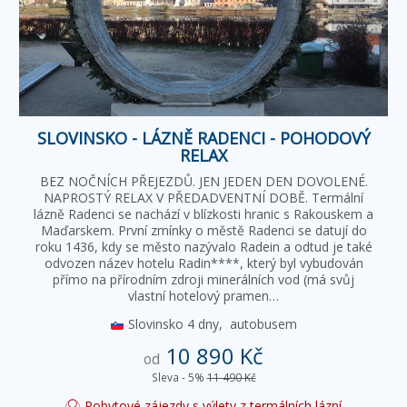
SLOVINSKO - LÁZNĚ RADENCI - POHODOVÝ
RELAX
BEZ NOČNÍCH PŘEJEZDŮ. JEN JEDEN DEN DOVOLENÉ.
NAPROSTÝ RELAX V PŘEDADVENTNÍ DOBĚ. Termální
lázně Radenci se nachází v blízkosti hranic s Rakouskem a
Maďarskem. První zmínky o městě Radenci se datují do
roku 1436, kdy se město nazývalo Radein a odtud je také
odvozen název hotelu Radin****, který byl vybudován
přímo na přírodním zdroji minerálních vod (má svůj
vlastní hotelový pramen…
Slovinsko
4 dny,
autobusem
10 890 Kč
od
Sleva - 5%
11 490 Kč
Pobytové zájezdy s výlety z termálních lázní