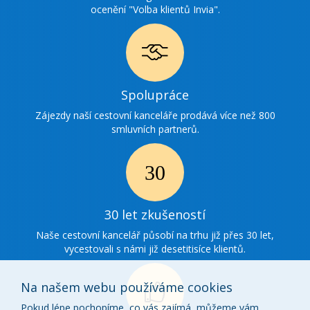
ocenění "Volba klientů Invia".
Ikonka
Spolupráce
spolupráce
Zájezdy naší cestovní kanceláře prodává více než 800
smluvních partnerů.
Ikonka
30
30 let zkušeností
zkušenosti
Naše cestovní kancelář působí na trhu již přes 30 let,
vycestovali s námi již desetitisíce klientů.
Na našem webu používáme cookies
Pokud lépe pochopíme, co vás zajímá, můžeme vám