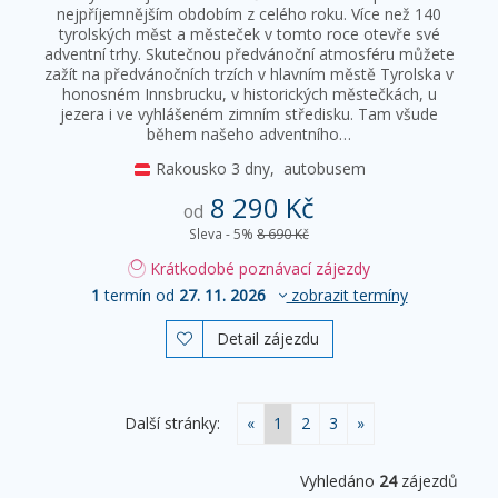
nejpříjemnějším obdobím z celého roku. Více než 140
tyrolských měst a městeček v tomto roce otevře své
adventní trhy. Skutečnou předvánoční atmosféru můžete
zažít na předvánočních trzích v hlavním městě Tyrolska v
honosném Innsbrucku, v historických městečkách, u
jezera i ve vyhlášeném zimním středisku. Tam všude
během našeho adventního…
Rakousko
3 dny,
autobusem
8 290 Kč
od
Sleva - 5%
8 690 Kč
Krátkodobé poznávací zájezdy
1
termín od
27. 11. 2026
zobrazit termíny
Detail zájezdu

Další stránky:
«
1
2
3
»
Vyhledáno
24
zájezdů