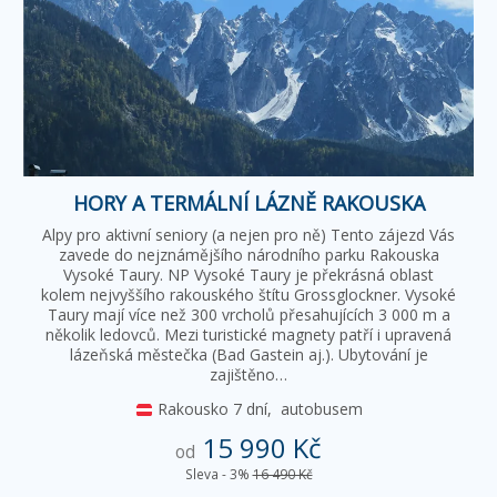
HORY A TERMÁLNÍ LÁZNĚ RAKOUSKA
Alpy pro aktivní seniory (a nejen pro ně) Tento zájezd Vás
zavede do nejznámějšího národního parku Rakouska
Vysoké Taury. NP Vysoké Taury je překrásná oblast
kolem nejvyššího rakouského štítu Grossglockner. Vysoké
Taury mají více než 300 vrcholů přesahujících 3 000 m a
několik ledovců. Mezi turistické magnety patří i upravená
lázeňská městečka (Bad Gastein aj.). Ubytování je
zajištěno…
Rakousko
7 dní,
autobusem
15 990 Kč
od
Sleva - 3%
16 490 Kč