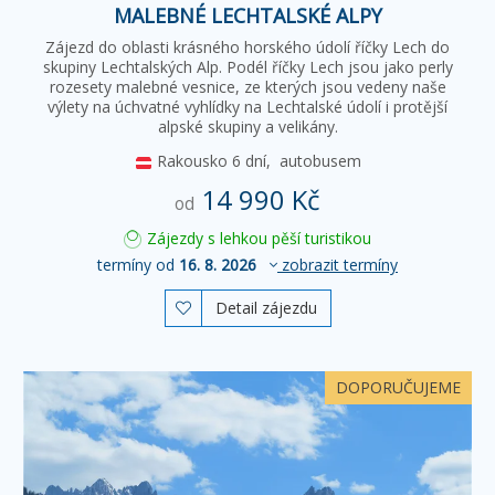
MALEBNÉ LECHTALSKÉ ALPY
Zájezd do oblasti krásného horského údolí říčky Lech do
skupiny Lechtalských Alp. Podél říčky Lech jsou jako perly
rozesety malebné vesnice, ze kterých jsou vedeny naše
výlety na úchvatné vyhlídky na Lechtalské údolí i protější
alpské skupiny a velikány.
Rakousko
6 dní,
autobusem
14 990 Kč
od
Zájezdy s lehkou pěší turistikou
termíny od
16. 8. 2026
zobrazit termíny
Detail zájezdu

DOPORUČUJEME