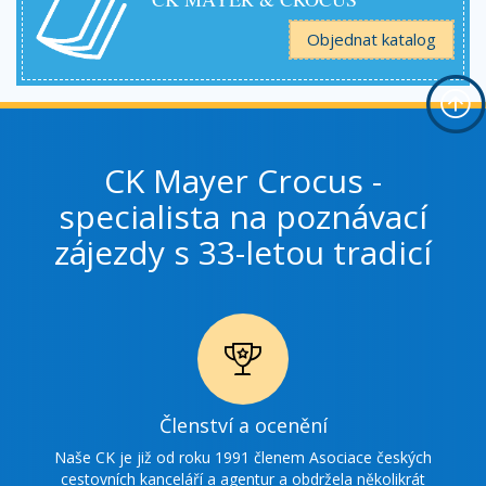
Objednat katalog
CK Mayer Crocus -
specialista na poznávací
zájezdy s 33-letou tradicí
Ikonka
Členství a ocenění
ocenění
Naše CK je již od roku 1991 členem Asociace českých
cestovních kanceláří a agentur a obdržela několikrát