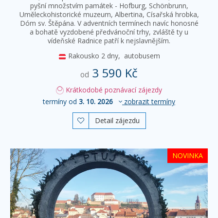
pyšní množstvím památek - Hofburg, Schönbrunn,
Uměleckohistorické muzeum, Albertina, Císařská hrobka,
Dóm sv. Štěpána. V adventních termínech navíc honosné
a bohatě vyzdobené předvánoční trhy, zvláště ty u
vídeňské Radnice patří k nejslavnějším.
Rakousko
2 dny,
autobusem
3 590 Kč
od
Krátkodobé poznávací zájezdy
termíny od
3. 10. 2026
zobrazit termíny
Detail zájezdu

NOVINKA