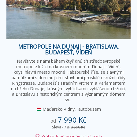
METROPOLE NA DUNAJI - BRATISLAVA,
BUDAPEŠŤ, VÍDEŇ
Navštivte s námi během čtyř dnů tři středoevropské
metropole ležící na krásném modrém Dunaji - Vídeň,
kdysi hlavní město mocné Habsburské říše, se slavnými
památkami s dominujícími stavbami proslulé okružní třídy
Ringstrasse, Budapešť s Hradním vrchem a Parlamentem
na břehu Dunaje, krásnými vyhlídkami i vyhlášenou tržnicí,
a Bratislavu s historickým centrem s významným dómem
sv…
Maďarsko
4 dny,
autobusem
7 990 Kč
od
Sleva - 7%
8 590 Kč
Krátkodobé poznávací zájezdy