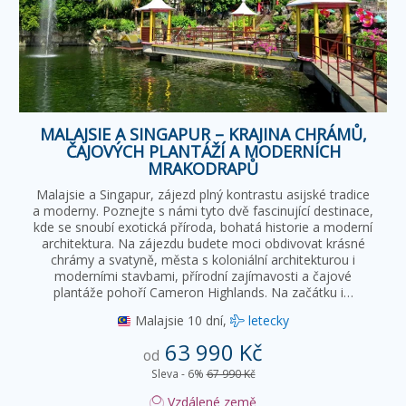
MALAJSIE A SINGAPUR – KRAJINA CHRÁMŮ,
ČAJOVÝCH PLANTÁŽÍ A MODERNÍCH
MRAKODRAPŮ
Malajsie a Singapur, zájezd plný kontrastu asijské tradice
a moderny. Poznejte s námi tyto dvě fascinující destinace,
kde se snoubí exotická příroda, bohatá historie a moderní
architektura. Na zájezdu budete moci obdivovat krásné
chrámy a svatyně, města s koloniální architekturou i
moderními stavbami, přírodní zajímavosti a čajové
plantáže pohoří Cameron Highlands. Na začátku i…
Malajsie
10 dní,
letecky
63 990 Kč
od
Sleva - 6%
67 990 Kč
Vzdálené země