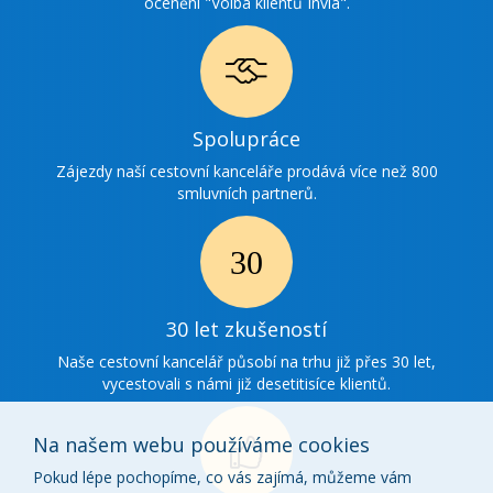
ocenění "Volba klientů Invia".
Ikonka
Spolupráce
spolupráce
Zájezdy naší cestovní kanceláře prodává více než 800
smluvních partnerů.
Ikonka
30
30 let zkušeností
zkušenosti
Naše cestovní kancelář působí na trhu již přes 30 let,
vycestovali s námi již desetitisíce klientů.
Na našem webu používáme cookies
Pokud lépe pochopíme, co vás zajímá, můžeme vám