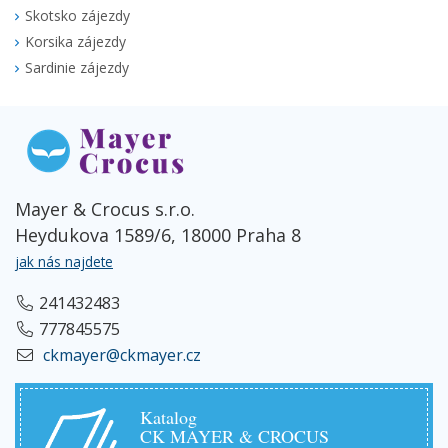
Skotsko zájezdy
Korsika zájezdy
Sardinie zájezdy
Mayer & Crocus s.r.o.
Heydukova 1589/6, 18000 Praha 8
jak nás najdete
241432483
777845575
ckmayer@ckmayer.cz
Katalog
CK MAYER & CROCUS