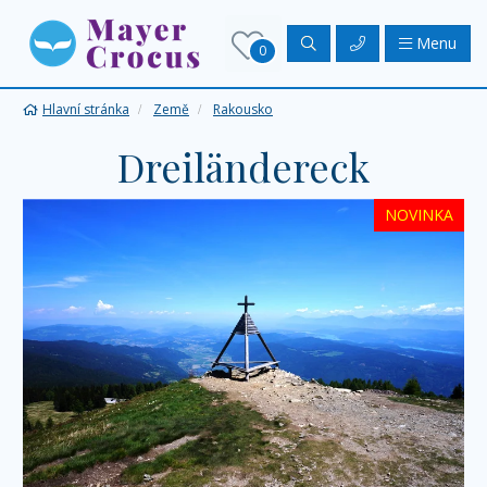
Menu
0
Hlavní stránka
Země
Rakousko
Dreiländereck
NOVINKA