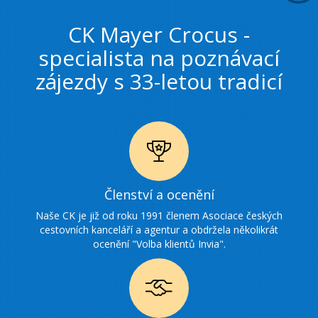
CK Mayer Crocus -
specialista na poznávací
zájezdy s 33-letou tradicí
Ikonka
Členství a ocenění
ocenění
Naše CK je již od roku 1991 členem Asociace českých
cestovních kanceláří a agentur a obdržela několikrát
ocenění "Volba klientů Invia".