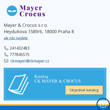
Mayer & Crocus s.r.o.
Heydukova 1589/6, 18000 Praha 8
jak nás najdete
241432483
777845575
ckmayer@ckmayer.cz
Katalog
CK MAYER & CROCUS
Objednat katalog