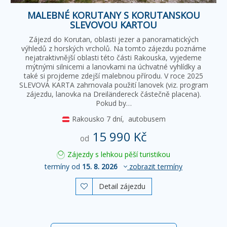
MALEBNÉ KORUTANY S KORUTANSKOU
SLEVOVOU KARTOU
Zájezd do Korutan, oblasti jezer a panoramatických
výhledů z horských vrcholů. Na tomto zájezdu poznáme
nejatraktivnější oblasti této části Rakouska, vyjedeme
mýtnými silnicemi a lanovkami na úchvatné vyhlídky a
také si projdeme zdejší malebnou přírodu. V roce 2025
SLEVOVÁ KARTA zahrnovala použití lanovek (viz. program
zájezdu, lanovka na Dreiländereck částečně placena).
Pokud by…
Rakousko
7 dní,
autobusem
15 990 Kč
od
Zájezdy s lehkou pěší turistikou
termíny od
15. 8. 2026
zobrazit termíny
Detail zájezdu
