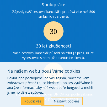
Ikonka
Spolupráce
spolupráce
Zájezdy naší cestovní kanceláře prodává více než 800
smluvních partnerů.
Ikonka
30
30 let zkušeností
zkušenosti
Naše cestovní kancelář působí na trhu již přes 30 let,
vycestovali s námi již desetitisíce klientů.
Na našem webu používáme cookies
Pokud lépe pochopíme, co vás zajímá, můžeme vám
zobrazovat přesně to, co hledáte. Cookies využíváme k
Ikonka
Naše cestovní kancelář
analýze informací, aby náš web dobře fungoval a mohli
o
jsme ho dále zlepšovat.
je pojištěna u pojišťovny UNIQA a.s. podle zákona.
Vaše peníze jsou vždy v bezpečí.
nás
Povolit vše
Nastavit cookies