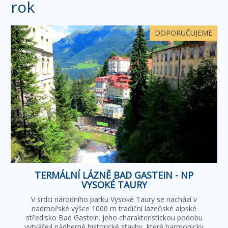
rok
DOPORUČUJEME
TERMÁLNÍ LÁZNĚ BAD GASTEIN - NP
VYSOKÉ TAURY
V srdci národního parku Vysoké Taury se nachází v
nadmořské výšce 1000 m tradiční lázeňské alpské
středisko Bad Gastein. Jeho charakteristickou podobu
vytvářejí nádherné historické stavby, které harmonicky