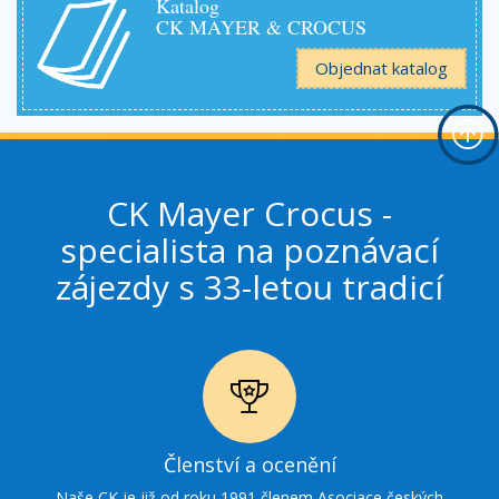
Katalog
CK MAYER & CROCUS
Objednat katalog
CK Mayer Crocus -
specialista na poznávací
zájezdy s 33-letou tradicí
Ikonka
Členství a ocenění
ocenění
Naše CK je již od roku 1991 členem Asociace českých