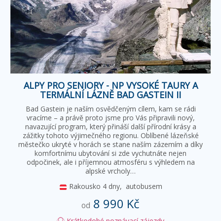
ALPY PRO SENIORY - NP VYSOKÉ TAURY A
TERMÁLNÍ LÁZNĚ BAD GASTEIN II
Bad Gastein je naším osvědčeným cílem, kam se rádi
vracíme – a právě proto jsme pro Vás připravili nový,
navazující program, který přináší další přírodní krásy a
zážitky tohoto výjimečného regionu. Oblíbené lázeňské
městečko ukryté v horách se stane naším zázemím a díky
komfortnímu ubytování si zde vychutnáte nejen
odpočinek, ale i příjemnou atmosféru s výhledem na
alpské vrcholy…
Rakousko
4 dny,
autobusem
8 990 Kč
od
Krátkodobé poznávací zájezdy