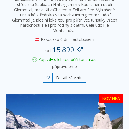
střediska Saalbach Hinterglemm v kouzelném údolí
Glemmtal, mezi Kitzbühelem a Zell am See. Vyhlášené
turistické středisko Saalbach-Hinterglemm v údolí
Glemmtal je ideální lokalitou pro příznivce turistiky všech
náročností ale i pro rodiny s dětmi. Celé údolí je
Montelínův…
Rakousko
6 dní,
autobusem
15 890 Kč
od
Zájezdy s lehkou pěší turistikou
připravujeme
Detail zájezdu

NOVINKA