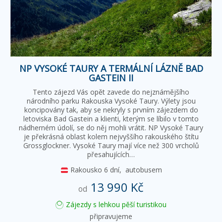
NP VYSOKÉ TAURY A TERMÁLNÍ LÁZNĚ BAD
GASTEIN II
Tento zájezd Vás opět zavede do nejznámějšího
národního parku Rakouska Vysoké Taury. Výlety jsou
koncipovány tak, aby se nekryly s prvním zájezdem do
letoviska Bad Gastein a klienti, kterým se líbilo v tomto
nádherném údolí, se do něj mohli vrátit. NP Vysoké Taury
je překrásná oblast kolem nejvyššího rakouského štítu
Grossglockner. Vysoké Taury mají více než 300 vrcholů
přesahujících…
Rakousko
6 dní,
autobusem
13 990 Kč
od
Zájezdy s lehkou pěší turistikou
připravujeme