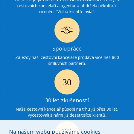
cestovních kanceláří a agentur a obdržela několikrát
ocenění "Volba klientů Invia".
Ikonka
Spolupráce
spolupráce
Zájezdy naší cestovní kanceláře prodává více než 800
smluvních partnerů.
Ikonka
30
30 let zkušeností
zkušenosti
Naše cestovní kancelář působí na trhu již přes 30 let,
vycestovali s námi již desetitisíce klientů.
Na našem webu používáme cookies