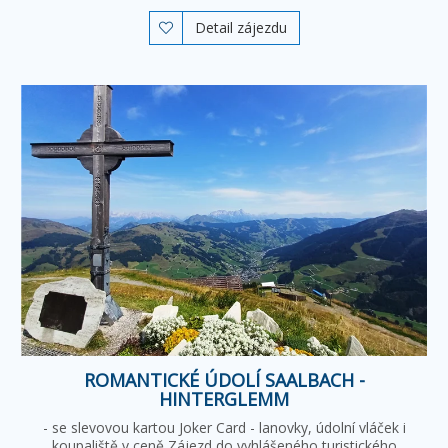
Detail zájezdu

ROMANTICKÉ ÚDOLÍ SAALBACH -
HINTERGLEMM
- se slevovou kartou Joker Card - lanovky, údolní vláček i
koupaliště v ceně Zájezd do vyhlášeného turistického