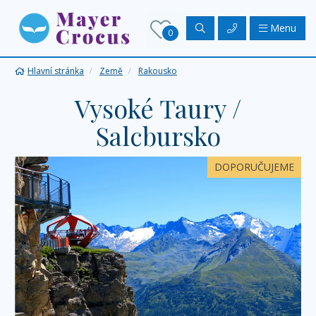
Menu
0
Hlavní stránka
Země
Rakousko
Vysoké Taury /
Salcbursko
DOPORUČUJEME