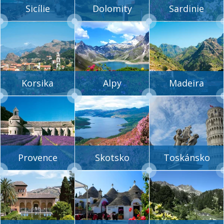
Sicílie
Dolomity
Sardinie
Korsika
Alpy
Madeira
Provence
Skotsko
Toskánsko