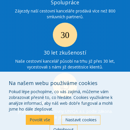
Ikonka
Spolupráce
spolupráce
Zájezdy naší cestovní kanceláře prodává více než 800
smluvních partnerů.
Ikonka
30
30 let zkušeností
zkušenosti
Naše cestovní kancelář působí na trhu již přes 30 let,
vycestovali s námi již desetitisíce klientů.
Na našem webu používáme cookies
Pokud lépe pochopíme, co vás zajímá, můžeme vám
zobrazovat přesně to, co hledáte. Cookies využíváme k
Ikonka
Naše cestovní kancelář
analýze informací, aby náš web dobře fungoval a mohli
o
jsme ho dále zlepšovat.
je pojištěna u pojišťovny UNIQA a.s. podle zákona.
Vaše peníze jsou vždy v bezpečí.
nás
Povolit vše
Nastavit cookies
Odmítnout