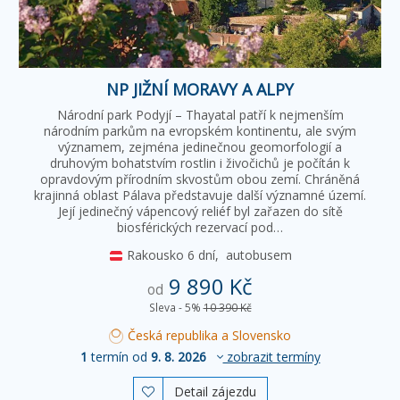
NP JIŽNÍ MORAVY A ALPY
Národní park Podyjí – Thayatal patří k nejmenším
národním parkům na evropském kontinentu, ale svým
významem, zejména jedinečnou geomorfologií a
druhovým bohatstvím rostlin i živočichů je počítán k
opravdovým přírodním skvostům obou zemí. Chráněná
krajinná oblast Pálava představuje další významné území.
Její jedinečný vápencový reliéf byl zařazen do sítě
biosférických rezervací pod…
Rakousko
6 dní,
autobusem
9 890 Kč
od
Sleva - 5%
10 390 Kč
Česká republika a Slovensko
1
termín od
9. 8. 2026
zobrazit termíny
Detail zájezdu
