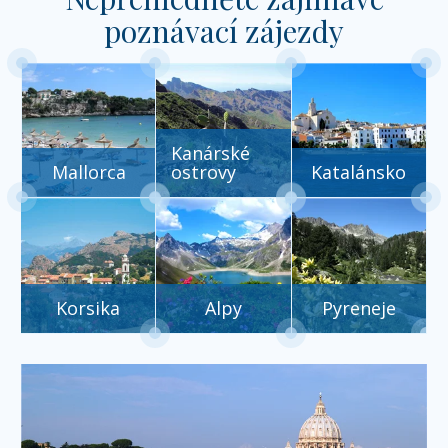
poznávací zájezdy
Kanárské
Mallorca
ostrovy
Katalánsko
Korsika
Alpy
Pyreneje