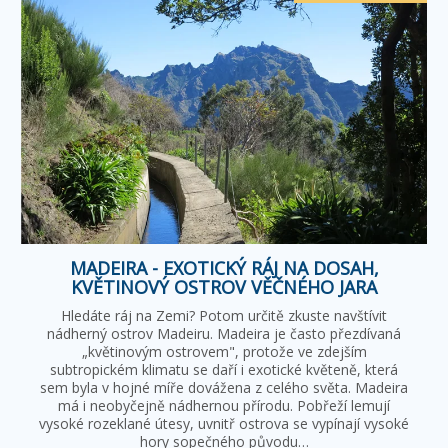
MADEIRA - EXOTICKÝ RÁJ NA DOSAH,
KVĚTINOVÝ OSTROV VĚČNÉHO JARA
Hledáte ráj na Zemi? Potom určitě zkuste navštívit
nádherný ostrov Madeiru. Madeira je často přezdívaná
„květinovým ostrovem", protože ve zdejším
subtropickém klimatu se daří i exotické květeně, která
sem byla v hojné míře dovážena z celého světa. Madeira
má i neobyčejně nádhernou přírodu. Pobřeží lemují
vysoké rozeklané útesy, uvnitř ostrova se vypínají vysoké
hory sopečného původu…