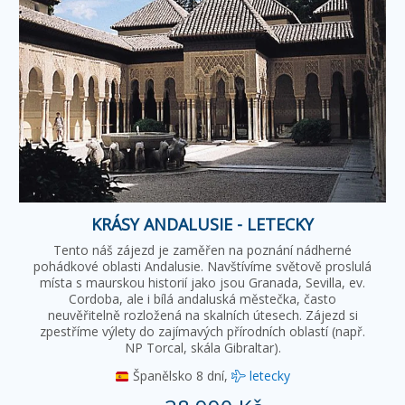
KRÁSY ANDALUSIE - LETECKY
Tento náš zájezd je zaměřen na poznání nádherné
pohádkové oblasti Andalusie. Navštívíme světově proslulá
místa s maurskou historií jako jsou Granada, Sevilla, ev.
Cordoba, ale i bílá andaluská městečka, často
neuvěřitelně rozložená na skalních útesech. Zájezd si
zpestříme výlety do zajímavých přírodních oblastí (např.
NP Torcal, skála Gibraltar).
Španělsko
8 dní,
letecky