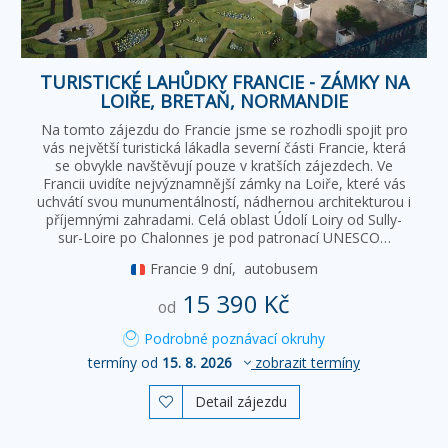
TURISTICKÉ LAHŮDKY FRANCIE - ZÁMKY NA
LOIŘE, BRETAŇ, NORMANDIE
Na tomto zájezdu do Francie jsme se rozhodli spojit pro
vás největší turistická lákadla severní části Francie, která
se obvykle navštěvují pouze v kratších zájezdech. Ve
Francii uvidíte nejvýznamnější zámky na Loiře, které vás
uchvátí svou munumentálností, nádhernou architekturou i
příjemnými zahradami. Celá oblast Údolí Loiry od Sully-
sur-Loire po Chalonnes je pod patronací UNESCO…
Francie
9 dní,
autobusem
15 390 Kč
od
Podrobné poznávací okruhy
termíny od
15. 8. 2026
zobrazit termíny
Detail zájezdu
