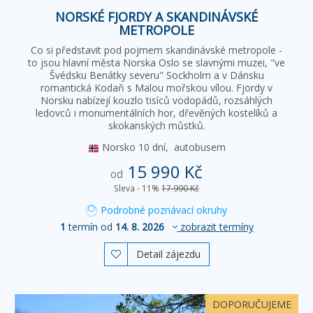
NORSKÉ FJORDY A SKANDINÁVSKÉ
METROPOLE
Co si představit pod pojmem skandinávské metropole -
to jsou hlavní města Norska Oslo se slavnými muzei, "ve
Švédsku Benátky severu" Sockholm a v Dánsku
romantická Kodaň s Malou mořskou vílou. Fjordy v
Norsku nabízejí kouzlo tisíců vodopádů, rozsáhlých
ledovců i monumentálních hor, dřevěných kostelíků a
skokanských můstků.
Norsko
10 dní,
autobusem
15 990 Kč
od
Sleva - 11%
17 990 Kč
Podrobné poznávací okruhy
1
termín od
14. 8. 2026
zobrazit termíny
Detail zájezdu

DOPORUČUJEME