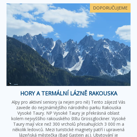
DOPORUČUJEME
HORY A TERMÁLNÍ LÁZNĚ RAKOUSKA
Alpy pro aktivní seniory (a nejen pro ně) Tento zájezd Vás
zavede do nejznámějšího národního parku Rakouska
Vysoké Taury. NP Vysoké Taury je překrásná oblast
kolem nejvyššího rakouského štítu Grossglockner. Vysoké
Taury mají více než 300 vrcholů přesahujících 3 000 m a
několik ledovců. Mezi turistické magnety patří i upravená
lázeňská městečka (Bad Gastein aj.). Ubytování je