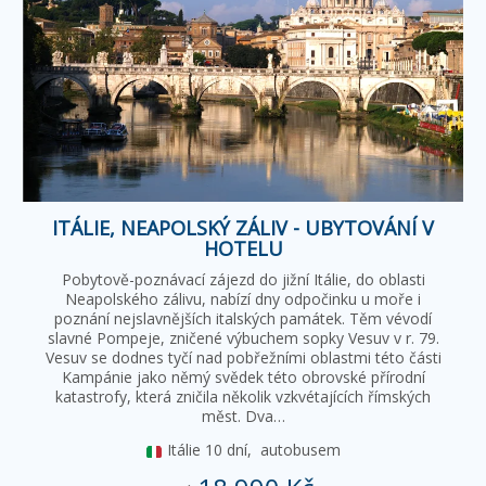
ITÁLIE, NEAPOLSKÝ ZÁLIV - UBYTOVÁNÍ V
HOTELU
Pobytově-poznávací zájezd do jižní Itálie, do oblasti
Neapolského zálivu, nabízí dny odpočinku u moře i
poznání nejslavnějších italských památek. Těm vévodí
slavné Pompeje, zničené výbuchem sopky Vesuv v r. 79.
Vesuv se dodnes tyčí nad pobřežními oblastmi této části
Kampánie jako němý svědek této obrovské přírodní
katastrofy, která zničila několik vzkvétajících římských
měst. Dva…
Itálie
10 dní,
autobusem