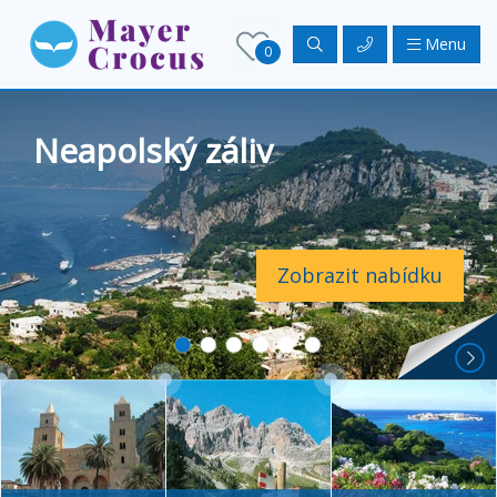
Menu
0
Neapolský záliv
Zobrazit nabídku