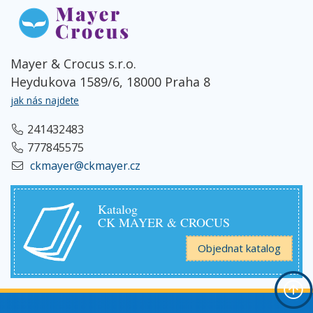
Mayer & Crocus s.r.o.
Heydukova 1589/6, 18000 Praha 8
jak nás najdete
241432483
777845575
ckmayer@ckmayer.cz
Katalog
CK MAYER & CROCUS
Objednat katalog