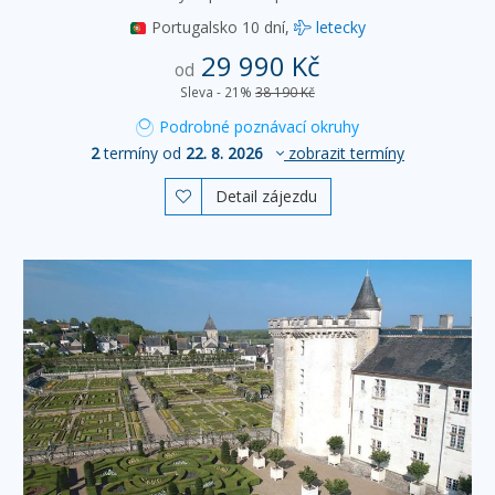
Portugalsko
10 dní,
letecky
29 990 Kč
od
Sleva - 21%
38 190 Kč
Podrobné poznávací okruhy
2
termíny od
22. 8. 2026
zobrazit termíny
Detail zájezdu
