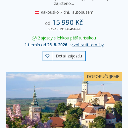
zajištěno…
Rakousko
7 dní,
autobusem
15 990 Kč
od
Sleva - 3%
16 490 Kč
Zájezdy s lehkou pěší turistikou
1
termín od
23. 8. 2026
zobrazit termíny
Detail zájezdu

DOPORUČUJEME