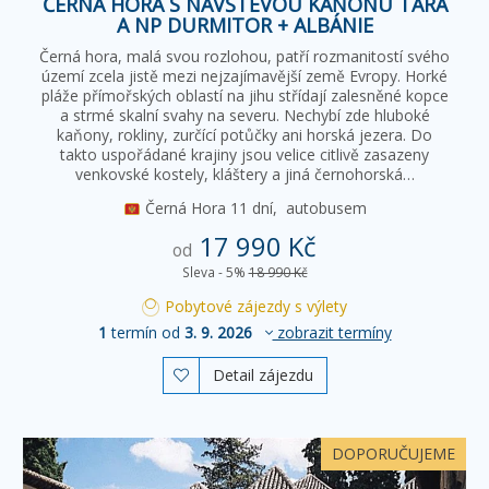
ČERNÁ HORA S NÁVŠTĚVOU KAŇONU TARA
A NP DURMITOR + ALBÁNIE
Černá hora, malá svou rozlohou, patří rozmanitostí svého
území zcela jistě mezi nejzajímavější země Evropy. Horké
pláže přímořských oblastí na jihu střídají zalesněné kopce
a strmé skalní svahy na severu. Nechybí zde hluboké
kaňony, rokliny, zurčící potůčky ani horská jezera. Do
takto uspořádané krajiny jsou velice citlivě zasazeny
venkovské kostely, kláštery a jiná černohorská…
Černá Hora
11 dní,
autobusem
17 990 Kč
od
Sleva - 5%
18 990 Kč
Pobytové zájezdy s výlety
1
termín od
3. 9. 2026
zobrazit termíny
Detail zájezdu

DOPORUČUJEME