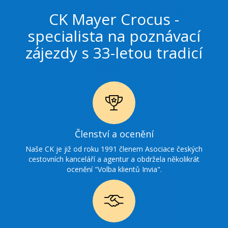
CK Mayer Crocus -
specialista na poznávací
zájezdy s 33-letou tradicí
Ikonka
Členství a ocenění
ocenění
Naše CK je již od roku 1991 členem Asociace českých
cestovních kanceláří a agentur a obdržela několikrát
ocenění "Volba klientů Invia".