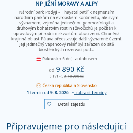
NP JIŽNÍ MORAVY A ALPY
Národní park Podyjí – Thayatal patří k nejmenším
národním parkům na evropském kontinentu, ale svým
významem, zejména jedinečnou geomorfologií a
druhovým bohatstvím rostlin i živočichů je počítán k
opravdovým přírodním skvostům obou zemí. Chráněná
krajinná oblast Pálava představuje další významné území.
Její jedinečný vápencový reliéf byl zařazen do sítě
biosférických rezervací pod…
Rakousko
6 dní,
autobusem
9 890 Kč
od
Sleva - 5%
10 390 Kč
Česká republika a Slovensko
1
termín od
9. 8. 2026
zobrazit termíny
Detail zájezdu

Připravujeme pro následující