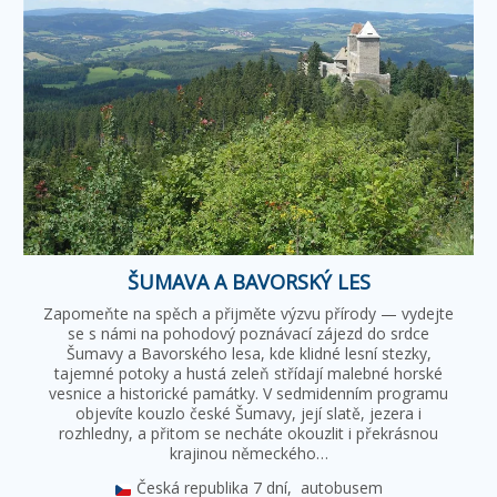
ŠUMAVA A BAVORSKÝ LES
Zapomeňte na spěch a přijměte výzvu přírody — vydejte
se s námi na pohodový poznávací zájezd do srdce
Šumavy a Bavorského lesa, kde klidné lesní stezky,
tajemné potoky a hustá zeleň střídají malebné horské
vesnice a historické památky. V sedmidenním programu
objevíte kouzlo české Šumavy, její slatě, jezera i
rozhledny, a přitom se necháte okouzlit i překrásnou
krajinou německého…
Česká republika
7 dní,
autobusem