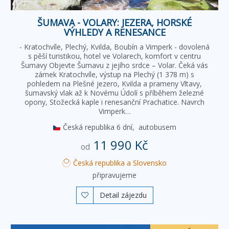
ŠUMAVA - VOLARY: JEZERA, HORSKÉ
VÝHLEDY A RENESANCE
- Kratochvíle, Plechý, Kvilda, Boubín a Vimperk - dovolená
s pěší turistikou, hotel ve Volarech, komfort v centru
Šumavy Objevte Šumavu z jejího srdce – Volar. Čeká vás
zámek Kratochvíle, výstup na Plechý (1 378 m) s
pohledem na Plešné jezero, Kvilda a prameny Vltavy,
šumavský vlak až k Novému Údolí s příběhem železné
opony, Stožecká kaple i renesanční Prachatice. Navrch
Vimperk…
Česká republika
6 dní,
autobusem
11 990 Kč
od
Česká republika a Slovensko
připravujeme
Detail zájezdu
