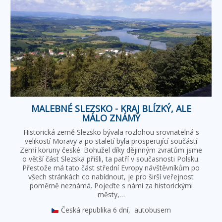
MALEBNÉ SLEZSKO - KRAJ BLÍZKÝ, ALE
MÁLO ZNÁMÝ
Historická země Slezsko bývala rozlohou srovnatelná s
velikostí Moravy a po staletí byla prosperující součástí
Zemí koruny české. Bohužel díky dějinným zvratům jsme
o větší část Slezska přišli, ta patří v současnosti Polsku.
Přestože má tato část střední Evropy návštěvníkům po
všech stránkách co nabídnout, je pro širší veřejnost
poměrně neznámá. Pojeďte s námi za historickými
městy,…
Česká republika
6 dní,
autobusem