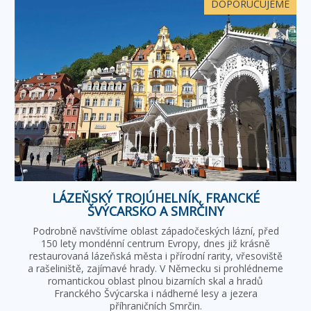
DOPORUČUJEME
LÁZEŇSKÝ TROJÚHELNÍK, FRANCKÉ
ŠVÝCARSKO A SMRČINY
Podrobně navštívíme oblast západočeských lázní, před
150 lety mondénní centrum Evropy, dnes již krásně
restaurovaná lázeňská města i přírodní rarity, vřesoviště
a rašeliniště, zajímavé hrady. V Německu si prohlédneme
romantickou oblast plnou bizarních skal a hradů
Franckého Švýcarska i nádherné lesy a jezera
příhraničních Smrčin.