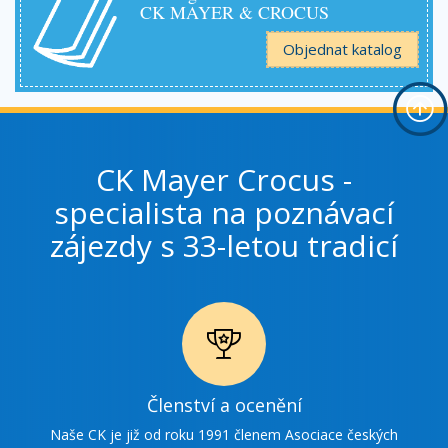
CK MAYER & CROCUS
Objednat katalog
CK Mayer Crocus -
specialista na poznávací
zájezdy s 33-letou tradicí
Ikonka
Členství a ocenění
ocenění
Naše CK je již od roku 1991 členem Asociace českých