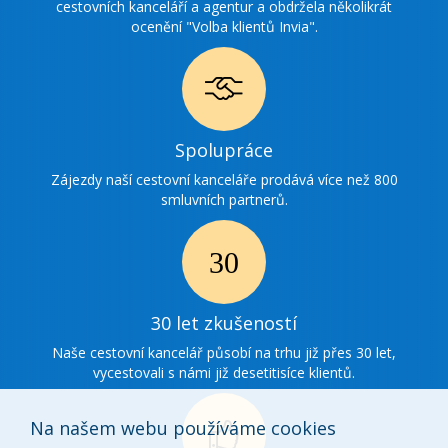
cestovních kanceláří a agentur a obdržela několikrát
ocenění "Volba klientů Invia".
Ikonka
Spolupráce
spolupráce
Zájezdy naší cestovní kanceláře prodává více než 800
smluvních partnerů.
Ikonka
30
30 let zkušeností
zkušenosti
Naše cestovní kancelář působí na trhu již přes 30 let,
vycestovali s námi již desetitisíce klientů.
Na našem webu používáme cookies