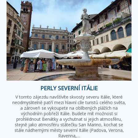
PERLY SEVERNÍ ITÁLIE
V tomto zájezdu navštívíte skvosty severu Itálie, které
neodmyslitelně patří mezi hlavní cíle turistů celého světa,
a zároveň se vykoupete na oblíbených plážích na
východním pobřeží Itálie. Budete mít možnost si
prohlédnout Benátky a vychutnat si jejich atmosféru,
stejně jako atmosféru státečku San Marino, kochat se
stále nádhernými městy severní Itálie (Padova, Verona,
Ravenna,…