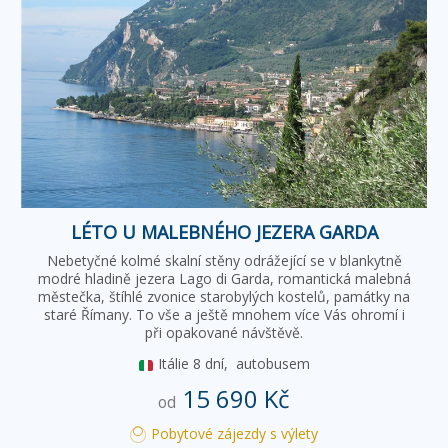
LÉTO U MALEBNÉHO JEZERA GARDA
Nebetyčné kolmé skalní stěny odrážející se v blankytně
modré hladině jezera Lago di Garda, romantická malebná
městečka, štíhlé zvonice starobylých kostelů, památky na
staré Římany. To vše a ještě mnohem více Vás ohromí i
při opakované návštěvě.
Itálie
8 dní,
autobusem
15 690 Kč
od
Pobytové zájezdy s výlety