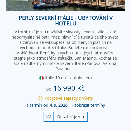
PERLY SEVERNÍ ITÁLIE - UBYTOVÁNÍ V
HOTELU
V tomto zájezdu navštívíte skvosty severu Itálie, které
neodmyslitelně patří mezi hlavní cíle turistů celého světa,
a zároveň se vykoupete na oblíbených plážích na
východním pobřeží Itálie. Budete mít možnost si
prohlédnout Benátky a vychutnat si jejich atmosféru,
stejně jako atmosféru státečku San Marino, kochat se
stále nádhernými městy severní Itálie (Padova, Verona,
Ravenna,…
Itálie
10 dní,
autobusem
16 990 Kč
od
Pobytové zájezdy s výlety
1
termín od
4. 9. 2026
zobrazit termíny
Detail zájezdu
