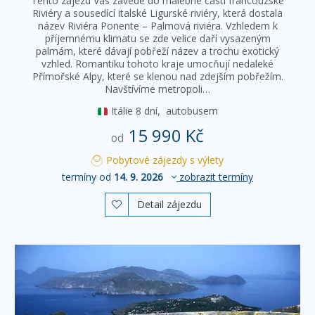
Tento zájezd Vás zavede do malebné části francouzské
Riviéry a sousedící italské Ligurské riviéry, která dostala
název Riviéra Ponente – Palmová riviéra. Vzhledem k
příjemnému klimatu se zde velice daří vysazeným
palmám, které dávají pobřeží název a trochu exotický
vzhled. Romantiku tohoto kraje umocňují nedaleké
Přímořské Alpy, které se klenou nad zdejším pobřežím.
Navštívíme metropoli…
Itálie
8 dní,
autobusem
15 990 Kč
od
Pobytové zájezdy s výlety
termíny od
14. 9. 2026
zobrazit termíny
Detail zájezdu
