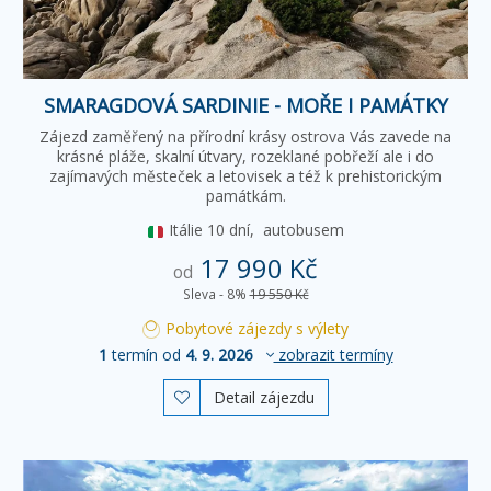
SMARAGDOVÁ SARDINIE - MOŘE I PAMÁTKY
Zájezd zaměřený na přírodní krásy ostrova Vás zavede na
krásné pláže, skalní útvary, rozeklané pobřeží ale i do
zajímavých městeček a letovisek a též k prehistorickým
památkám.
Itálie
10 dní,
autobusem
17 990 Kč
od
Sleva - 8%
19 550 Kč
Pobytové zájezdy s výlety
1
termín od
4. 9. 2026
zobrazit termíny
Detail zájezdu
