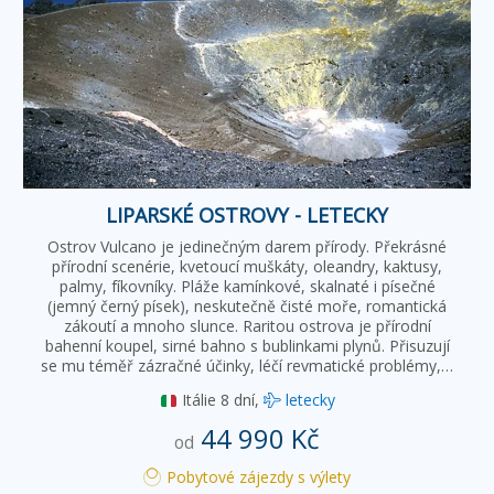
LIPARSKÉ OSTROVY - LETECKY
Ostrov Vulcano je jedinečným darem přírody. Překrásné
přírodní scenérie, kvetoucí muškáty, oleandry, kaktusy,
palmy, fíkovníky. Pláže kamínkové, skalnaté i písečné
(jemný černý písek), neskutečně čisté moře, romantická
zákoutí a mnoho slunce. Raritou ostrova je přírodní
bahenní koupel, sirné bahno s bublinkami plynů. Přisuzují
se mu téměř zázračné účinky, léčí revmatické problémy,…
Itálie
8 dní,
letecky
44 990 Kč
od
Pobytové zájezdy s výlety