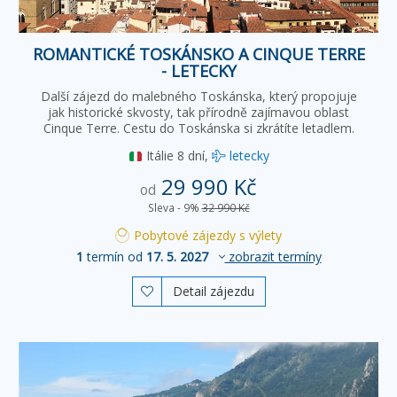
ROMANTICKÉ TOSKÁNSKO A CINQUE TERRE
- LETECKY
Další zájezd do malebného Toskánska, který propojuje
jak historické skvosty, tak přírodně zajímavou oblast
Cinque Terre. Cestu do Toskánska si zkrátíte letadlem.
Itálie
8 dní,
letecky
29 990 Kč
od
Sleva - 9%
32 990 Kč
Pobytové zájezdy s výlety
1
termín od
17. 5. 2027
zobrazit termíny
Detail zájezdu
