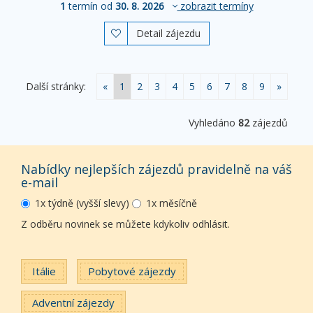
1
termín od
30. 8. 2026
zobrazit termíny
Detail zájezdu

Další stránky:
«
1
2
3
4
5
6
7
8
9
»
Vyhledáno
82
zájezdů
Nabídky nejlepších zájezdů pravidelně na váš
e-mail
1x týdně (vyšší slevy)
1x měsíčně
Z odběru novinek se můžete kdykoliv odhlásit.
Itálie
Pobytové zájezdy
Adventní zájezdy