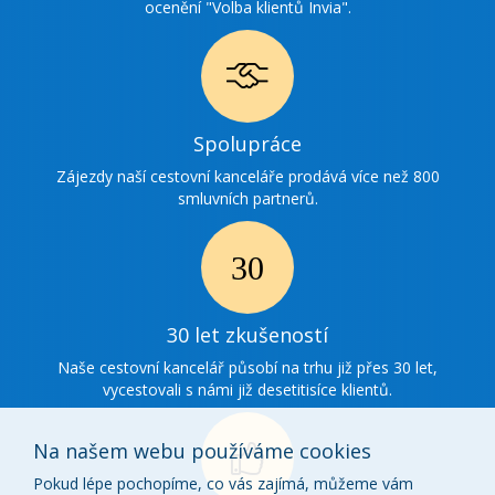
ocenění "Volba klientů Invia".
Ikonka
Spolupráce
spolupráce
Zájezdy naší cestovní kanceláře prodává více než 800
smluvních partnerů.
Ikonka
30
30 let zkušeností
zkušenosti
Naše cestovní kancelář působí na trhu již přes 30 let,
vycestovali s námi již desetitisíce klientů.
Na našem webu používáme cookies
Pokud lépe pochopíme, co vás zajímá, můžeme vám