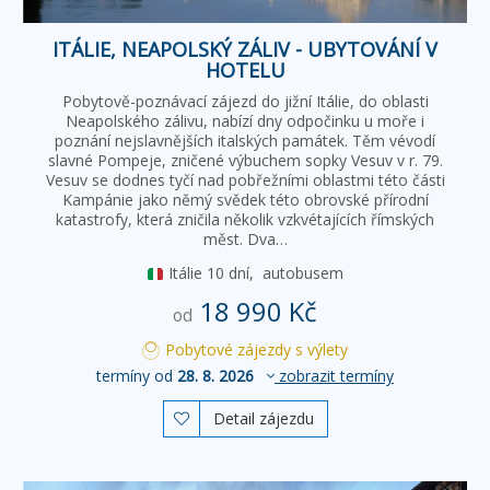
ITÁLIE, NEAPOLSKÝ ZÁLIV - UBYTOVÁNÍ V
HOTELU
Pobytově-poznávací zájezd do jižní Itálie, do oblasti
Neapolského zálivu, nabízí dny odpočinku u moře i
poznání nejslavnějších italských památek. Těm vévodí
slavné Pompeje, zničené výbuchem sopky Vesuv v r. 79.
Vesuv se dodnes tyčí nad pobřežními oblastmi této části
Kampánie jako němý svědek této obrovské přírodní
katastrofy, která zničila několik vzkvétajících římských
měst. Dva…
Itálie
10 dní,
autobusem
18 990 Kč
od
Pobytové zájezdy s výlety
termíny od
28. 8. 2026
zobrazit termíny
Detail zájezdu
