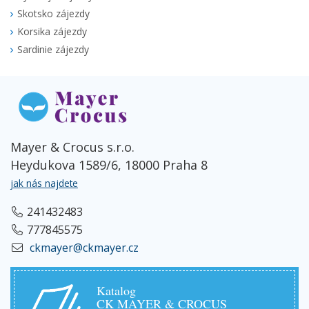
Skotsko zájezdy
Korsika zájezdy
Sardinie zájezdy
Mayer & Crocus s.r.o.
Heydukova 1589/6, 18000 Praha 8
jak nás najdete
241432483
777845575
ckmayer@ckmayer.cz
Katalog
CK MAYER & CROCUS