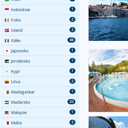
Indonésie
1
Irsko
2
Island
2
Itálie
48
Japonsko
1
Jordánsko
1
Kypr
1
Litva
2
Madagaskar
1
Maďarsko
20
Malajsie
1
Malta
2