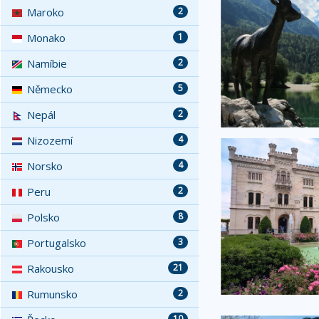
Maroko
2
Monako
1
Namíbie
2
Německo
5
Nepál
2
Nizozemí
4
Norsko
4
Peru
2
Polsko
8
Portugalsko
3
Rakousko
21
Rumunsko
2
10