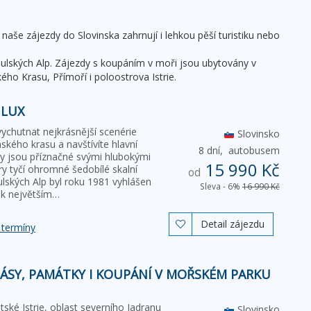
naše zájezdy do Slovinska zahrnují i lehkou pěší turistiku nebo
 Julských Alp. Zájezdy s koupáním v moři jsou ubytovány v
ho Krasu, Přímoří i poloostrova Istrie.
 LUX
ychutnat nejkrásnější scenérie
Slovinsko
nského krasu a navštívíte hlavní
8 dní,
autobusem
py jsou příznačné svými hlubokými
15 990 Kč
ry tyčí ohromné šedobílé skalní
od
lských Alp byl roku 1981 vyhlášen
Sleva - 6%
16 990 Kč
í k největším…
Detail zájezdu

 termíny
RÁSY, PAMÁTKY I KOUPÁNÍ V MOŘSKÉM PARKU
tské Istrie, oblast severního Jadranu
Slovinsko