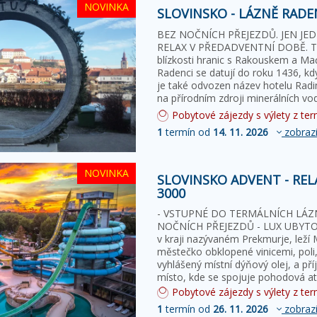
NOVINKA
SLOVINSKO - LÁZNĚ RADE
BEZ NOČNÍCH PŘEJEZDŮ. JEN J
RELAX V PŘEDADVENTNÍ DOBĚ. Term
blízkosti hranic s Rakouskem a M
Radenci se datují do roku 1436, k
je také odvozen název hotelu Radi
Pobytové zájezdy s výlety z term
1
termín od
14. 11. 2026
zobrazi
NOVINKA
SLOVINSKO ADVENT - REL
3000
- VSTUPNÉ DO TERMÁLNÍCH LÁZN
NOČNÍCH PŘEJEZDŮ - LUX UBYTOVÁ
v kraji nazývaném Prekmurje, leží 
městečko obklopené vinicemi, poli,
vyhlášený místní dýňový olej, a p
místo, kde se spojuje pohodová at
Pobytové zájezdy s výlety z term
1
termín od
26. 11. 2026
zobrazi