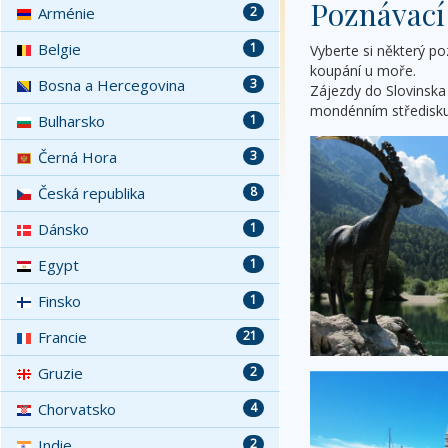
Poznávací
Arménie
2
Belgie
1
Vyberte si některý po
koupání u moře.
Bosna a Hercegovina
3
Zájezdy do Slovinska 
mondénním středisku P
Bulharsko
1
Černá Hora
3
Česká republika
8
Dánsko
1
Egypt
1
Finsko
1
Francie
21
Gruzie
2
Chorvatsko
4
Indie
2