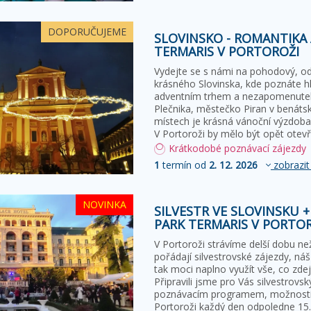
DOPORUČUJEME
SLOVINSKO - ROMANTIKA
TERMARIS V PORTOROŽI
Vydejte se s námi na pohodový, o
krásného Slovinska, kde poznáte h
adventním trhem a nezapomenutel
Plečnika, městečko Piran v benáts
místech je krásná vánoční výzdoba
V Portoroži by mělo být opět otevř
Krátkodobé poznávací zájezdy
1
termín od
2. 12. 2026
zobrazit
NOVINKA
SILVESTR VE SLOVINSKU 
PARK TERMARIS V PORTO
V Portoroži strávíme delší dobu ne
pořádají silvestrovské zájezdy, náš
tak moci naplno využít vše, co zdej
Připravili jsme pro Vás silvestrovs
poznávacím programem, možností 
Portoroži každý den odpoledne 15.