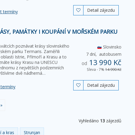
Detail zájezdu

t termíny
RÁSY, PAMÁTKY I KOUPÁNÍ V MOŘSKÉM PARKU
svátcích poznávat krásy slovinského
Slovinsko
ském parku Termaris. Zaměřili
7 dní,
autobusem
oblasti Istrie, Přímoří a Krasu a to
13 990 Kč
poznáte krásy Krasu na UNESCU
od
jednomu z největších podzemních
Sleva - 7%
14 990 Kč
vštívíme dvě nádherná…
Detail zájezdu

 termíny
»
Vyhledáno
13
zájezdů
í a kras
Strunjan