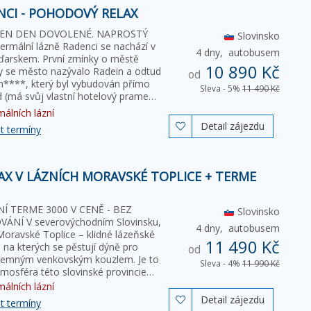
NCI - POHODOVÝ RELAX
EDEN DEN DOVOLENÉ. NAPROSTÝ
Slovinsko
ální lázně Radenci se nachází v
4 dny,
autobusem
aďarskem. První zmínky o městě
10 890 Kč
dy se město nazývalo Radein a odtud
od
n****, který byl vybudován přímo
Sleva - 5%
11 490 Kč
na přírodním zdroji minerálních vod (má svůj vlastní hotelový pramen…
álních lázní
Detail zájezdu

t termíny
AX V LÁZNÍCH MORAVSKÉ TOPLICE + TERME
Í TERME 3000 V CENĚ - BEZ
Slovinsko
NÍ V severovýchodním Slovinsku,
4 dny,
autobusem
Moravské Toplice – klidné lázeňské
11 490 Kč
 na kterých se pěstují dýně pro
od
říjemným venkovským kouzlem. Je to
Sleva - 4%
11 990 Kč
mosféra této slovinské provincie…
álních lázní
Detail zájezdu

t termíny