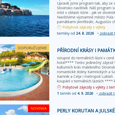
Upravili jsme program tak, aby se se
Slovinsko navštívili. Náš program 
míst v oblasti Istrie - jak ve slovin
Navštívíme významné město Pula 
památkami (Amfiteátr, Augustův 
Pobytové zájezdy s výlety
termíny od
24. 8. 2026
zobrazit 
DOPORUČUJEME
PŘÍRODNÍ KRÁSY I PAMÁT
vstupné do termálních lázní v ceně 
hotel**** Tento jedinečný zájezd 
kulturních krás malebného Slovinsk
romantické doliny Kamnických a Sa
Kamnik a Celje i metropoli Lublaň
koupání v termálních lázních ****
Pobytové zájezdy s výlety z term
1
termín od
4. 9. 2026
zobrazit 
NOVINKA
PERLY KORUTAN A JULSKÉ