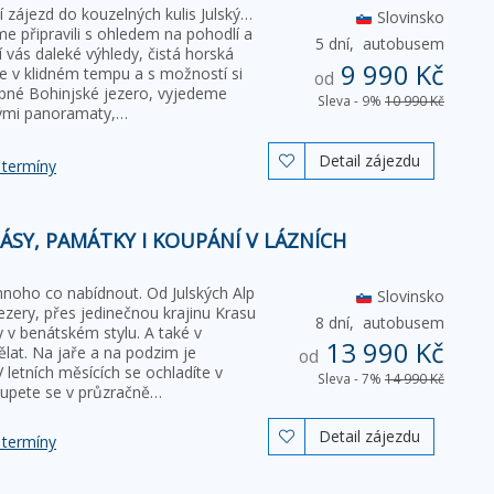
zájezd do kouzelných kulis Julských
Slovinsko
me připravili s ohledem na pohodlí a
5 dní,
autobusem
í vás daleké výhledy, čistá horská
9 990 Kč
še v klidném tempu a s možností si
od
abné Bohinjské jezero, vyjedeme
Sleva - 9%
10 990 Kč
nými panoramaty,…
Detail zájezdu

 termíny
ÁSY, PAMÁTKY I KOUPÁNÍ V LÁZNÍCH
noho co nabídnout. Od Julských Alp
Slovinsko
ezery, přes jedinečnou krajinu Krasu
8 dní,
autobusem
 v benátském stylu. A také v
13 990 Kč
lat. Na jaře a na podzim je
od
V letních měsících se ochladíte v
Sleva - 7%
14 990 Kč
oupete se v průzračně…
Detail zájezdu

 termíny