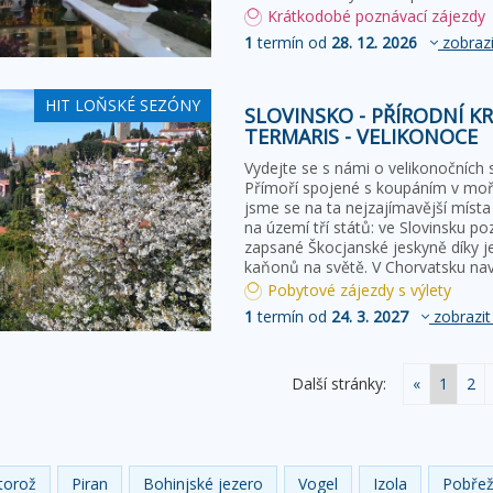
Krátkodobé poznávací zájezdy
1
termín od
28. 12. 2026
zobrazi
HIT LOŇSKÉ SEZÓNY
SLOVINSKO - PŘÍRODNÍ K
TERMARIS - VELIKONOCE
Vydejte se s námi o velikonočních 
Přímoří spojené s koupáním v moř
jsme se na ta nejzajímavější místa 
na území tří států: ve Slovinsku 
zapsané Škocjanské jeskyně díky 
kaňonů na světě. V Chorvatsku na
Pobytové zájezdy s výlety
1
termín od
24. 3. 2027
zobrazit
Další stránky:
«
1
2
torož
Piran
Bohinjské jezero
Vogel
Izola
Pobřež