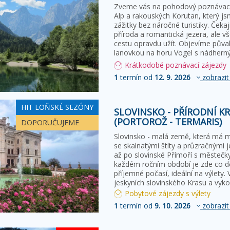
Zveme vás na pohodový poznávací 
Alp a rakouských Korutan, který js
zážitky bez náročné turistiky. Čekaj
příroda a romantická jezera, ale v
cestu opravdu užít. Objevíme pův
lanovkou na horu Vogel s nádher
Krátkodobé poznávací zájezdy
1
termín od
12. 9. 2026
zobrazit
HIT LOŇSKÉ SEZÓNY
SLOVINSKO - PŘÍRODNÍ KR
(PORTOROŽ - TERMARIS)
DOPORUČUJEME
Slovinsko - malá země, která má m
se skalnatými štíty a průzračnými j
až po slovinské Přímoří s městečky
každém ročním období je zde co dě
příjemné počasí, ideální na výlety. 
jeskyních slovinského Krasu a vyk
Pobytové zájezdy s výlety
1
termín od
9. 10. 2026
zobrazit