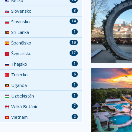
Řecko
Slovensko
3
Slovinsko
14
Srí Lanka
1
Španělsko
18
Švýcarsko
17
Thajsko
1
Turecko
6
Uganda
1
Uzbekistán
1
Velká Británie
7
Vietnam
2