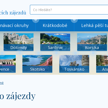
co
cích zájezdů
hledáte
návací okruhy
Krátkodobé
Lehká pěší tu
Dolomity
Sardinie
Korsika
vence
Skotsko
Toskánsko
An
mě
o zájezdy