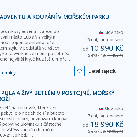
 ADVENTU A KOUPÁNÍ V MOŘSKÉM PARKU
dpočinkový adventní zájezd do
Slovinsko
lavní město Lublaň s velkým
6 dní,
autobusem
nou stopou architekta Jože
10 990 Kč
kém stylu. V podstatě ve všech
od
, která vynikne zejména po setmění.
Sleva - 4%
11 490 Kč
ené největší kryté kluziště u moře…
Detail zájezdu

 termíny
+ PULA A ŽIVÝ BETLÉM V POSTOJNÉ, MOŘSKÝ
ROŽI
ž většina cestovek, které sem
Slovinsko
 pobyt je o nocleh delší a budete
7 dní,
autobusem
ší místo nabízí, poznávání i koupání.
18 990 Kč
ký pobyt ve Slovinsku s částečně
od
návštěvy vánočních trhů (v
Sleva - 5%
19 990 Kč
00-21.00 hod.),…