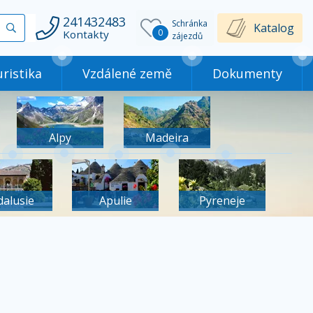
241432483
Schránka
Vyhledat
Katalog
0
Kontakty
zájezdů
ristika
Vzdálené země
Dokumenty
Alpy
Madeira
dalusie
Apulie
Pyreneje