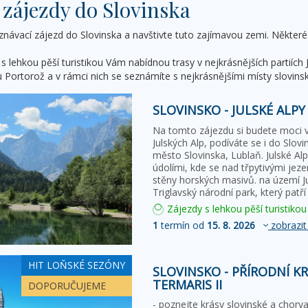
 zájezdy do Slovinska
znávací zájezd do Slovinska a navštivte tuto zajímavou zemi. Některé 
s lehkou pěší turistikou Vám nabídnou trasy v nejkrásnějších partiích
ortorož a v rámci nich se seznámíte s nejkrásnějšími místy slovinské
SLOVINSKO - JULSKÉ ALPY
Na tomto zájezdu si budete moci v
Julských Alp, podíváte se i do Slovi
město Slovinska, Lublaň. Julské Al
údolími, kde se nad třpytivými jeze
stěny horských masivů. na území Ju
Triglavský národní park, který patř
Zájezdy s lehkou pěší turistikou
1
termín od
15. 8. 2026
zobrazit
HIT LOŇSKÉ SEZÓNY
SLOVINSKO - PŘÍRODNÍ K
TERMARIS II
DOPORUČUJEME
- poznejte krásy slovinské a chorva