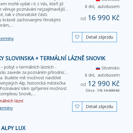
m mohli vydat i ti z Vás, kteří již
8 dní,
autobusem
se věnuje poznávání nejzajímavějších
ské, tak v chorvatské části.
16 990 Kč
od
s krásně zachovanými římskými
chrám,…
Detail zájezdu

termíny
KY SLOVINSKA + TERMÁLNÍ LÁZNĚ SNOVIK
– pobyt v termálních lázních -
Slovinsko
Vás zavede za poznáním přírodních i
6 dní,
autobusem
a. Budete mít možnost navštívit
12 990 Kč
vinjských Alp, historická městečka
od
. Poznávání Vám zpříjemní možnost
Sleva - 5%
13 690 Kč
 komplexu Snovik,…
álních lázní
Detail zájezdu

termíny
 ALPY LUX