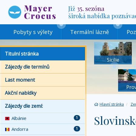
Již
35. sezóna
široká nabídka poznáva
Pobyty s výlety
Termální lázně
Poz
Titulní stránka
Sicílie
Zájezdy dle termínů
Last moment
Pro
Akční nabídky
Hlavní stránka
Ze
Zájezdy dle zemí:
Slovinsk
Albánie
1
Andorra
1