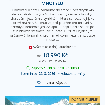
V HOTELU
- ubytování v hotelu Vyrážíme do srdce švýcarských Alp,
kde pohoří Vaudských Alp tvoří něžný rámec k horským
chalupám, jezerům a vyhlídkám, které se roztahují jako
otevřená náruč. Tento zájezd je určen pro milovníky
přírody a nenáročných výšlapů — neprojdete se jen po
turistických stezkách, ale budete si užívat i výhledy z
průsmyků, lanovek či promenád kolem jezer, aniž byste
museli…
Švýcarsko
8 dní,
autobusem
18 990 Kč
od
Sleva - 5%
19 990 Kč
Zájezdy s lehkou pěší turistikou
1
termín od
22. 8. 2026
zobrazit termíny
Detail zájezdu

DOPORUČUJEME