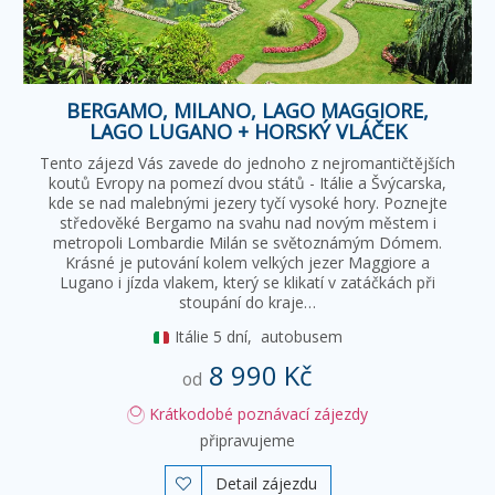
BERGAMO, MILANO, LAGO MAGGIORE,
LAGO LUGANO + HORSKÝ VLÁČEK
Tento zájezd Vás zavede do jednoho z nejromantičtějších
koutů Evropy na pomezí dvou států - Itálie a Švýcarska,
kde se nad malebnými jezery tyčí vysoké hory. Poznejte
středověké Bergamo na svahu nad novým městem i
metropoli Lombardie Milán se světoznámým Dómem.
Krásné je putování kolem velkých jezer Maggiore a
Lugano i jízda vlakem, který se klikatí v zatáčkách při
stoupání do kraje…
Itálie
5 dní,
autobusem
8 990 Kč
od
Krátkodobé poznávací zájezdy
připravujeme
Detail zájezdu
