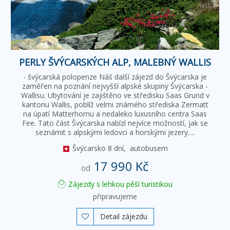
PERLY ŠVÝCARSKÝCH ALP, MALEBNÝ WALLIS
- švýcarská polopenze Náš další zájezd do Švýcarska je
zaměřen na poznání nejvyšší alpské skupiny Švýcarska -
Wallisu. Ubytování je zajištěno ve středisku Saas Grund v
kantonu Wallis, poblíž velmi známého střediska Zermatt
na úpatí Matterhornu a nedaleko luxusního centra Saas
Fee. Tato část Švýcarska nabízí nejvíce možností, jak se
seznámit s alpskými ledovci a horskými jezery.…
Švýcarsko
8 dní,
autobusem
17 990 Kč
od
Zájezdy s lehkou pěší turistikou
připravujeme
Detail zájezdu
