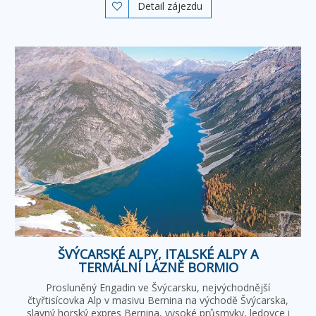
Detail zájezdu

ŠVÝCARSKÉ ALPY, ITALSKÉ ALPY A
TERMÁLNÍ LÁZNĚ BORMIO
Prosluněný Engadin ve Švýcarsku, nejvýchodnější
čtyřtisícovka Alp v masivu Bernina na východě Švýcarska,
slavný horský expres Bernina, vysoké průsmyky, ledovce i