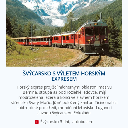
ŠVÝCARSKO S VÝLETEM HORSKÝM
EXPRESEM
Horský expres projíždí nádhernými oblastmi masivu
Bernina, stoupá až pod rozlehlé ledovce, míjí
modrozelená jezera a končí ve slavném horském
středisku Svatý Mořic. Jižně položený kanton Ticino nabízí
subtropické prostředí, mondénní letovisko Lugano i
slavnou švýcarskou čokoládu.
Švýcarsko
5 dní,
autobusem