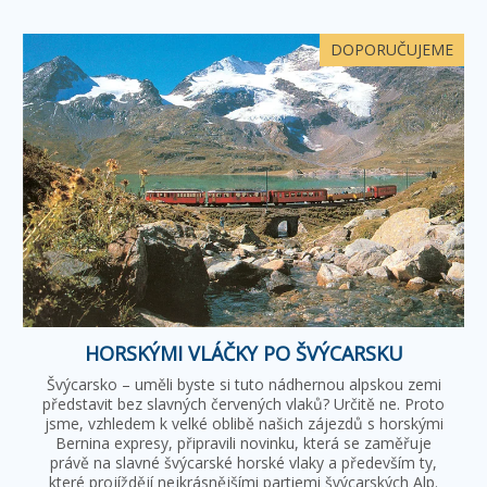
DOPORUČUJEME
HORSKÝMI VLÁČKY PO ŠVÝCARSKU
Švýcarsko – uměli byste si tuto nádhernou alpskou zemi
představit bez slavných červených vlaků? Určitě ne. Proto
jsme, vzhledem k velké oblibě našich zájezdů s horskými
Bernina expresy, připravili novinku, která se zaměřuje
právě na slavné švýcarské horské vlaky a především ty,
které projíždějí nejkrásnějšími partiemi švýcarských Alp.