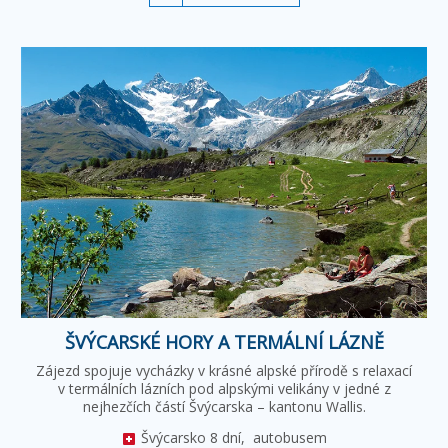
ŠVÝCARSKÉ HORY A TERMÁLNÍ LÁZNĚ
Zájezd spojuje vycházky v krásné alpské přírodě s relaxací
v termálních lázních pod alpskými velikány v jedné z
nejhezčích částí Švýcarska – kantonu Wallis.
Švýcarsko
8 dní,
autobusem