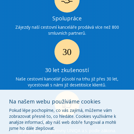
Ikonka
Spolupráce
spolupráce
Zájezdy naší cestovní kanceláře prodává více než 800
smluvních partnerů.
Ikonka
30
30 let zkušeností
zkušenosti
Naše cestovní kancelář působí na trhu již přes 30 let,
vycestovali s námi již desetitisíce klientů.
Na našem webu používáme cookies
Pokud lépe pochopíme, co vás zajímá, můžeme vám
zobrazovat přesně to, co hledáte. Cookies využíváme k
Ikonka
Naše cestovní kancelář
analýze informací, aby náš web dobře fungoval a mohli
o
jsme ho dále zlepšovat.
je pojištěna u pojišťovny UNIQA a.s. podle zákona.