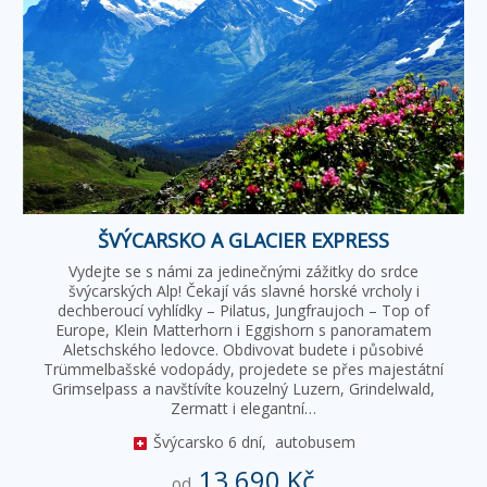
ŠVÝCARSKO A GLACIER EXPRESS
Vydejte se s námi za jedinečnými zážitky do srdce
švýcarských Alp! Čekají vás slavné horské vrcholy i
dechberoucí vyhlídky – Pilatus, Jungfraujoch – Top of
Europe, Klein Matterhorn i Eggishorn s panoramatem
Aletschského ledovce. Obdivovat budete i působivé
Trümmelbašské vodopády, projedete se přes majestátní
Grimselpass a navštívíte kouzelný Luzern, Grindelwald,
Zermatt i elegantní…
Švýcarsko
6 dní,
autobusem
13 690 Kč
od