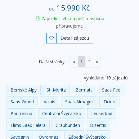
15 990 Kč
od
Zájezdy s lehkou pěší turistikou
připravujeme
Detail zájezdu

Další stránky:
«
1
2
»
Vyhledáno
19
zájezdů
Bernské Alpy
St. Moritz
Zermatt
Saas Fee
Saas-Grund
Valais
Saas-Almagell
Ticino
Pontresina
Centrální Švýcarsko
Leukerbad
Flims Laax Falera
Graubünden
Disentis
Savognin
Ovronnaz
Západní Švýcarsko