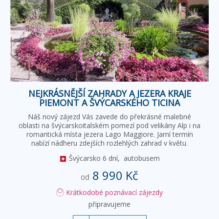
NEJKRÁSNĚJŠÍ ZAHRADY A JEZERA KRAJE
PIEMONT A ŠVÝCARSKÉHO TICINA
Náš nový zájezd Vás zavede do překrásné malebné
oblasti na švýcarskoitalském pomezí pod velikány Alp i na
romantická místa jezera Lago Maggiore. Jarní termín
nabízí nádheru zdejších rozlehlých zahrad v květu.
Švýcarsko
6 dní,
autobusem
8 990 Kč
od
Krátkodobé poznávací zájezdy
připravujeme