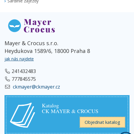
Sardinie zájezdy
Mayer & Crocus s.r.o.
Heydukova 1589/6, 18000 Praha 8
jak nás najdete
241432483
777845575
ckmayer@ckmayer.cz
Katalog
CK MAYER & CROCUS
Objednat katalog