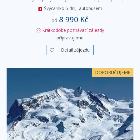
Švýcarsko
5 dní,
autobusem
8 990 Kč
od
Krátkodobé poznávací zájezdy
připravujeme
Detail zájezdu

DOPORUČUJEME