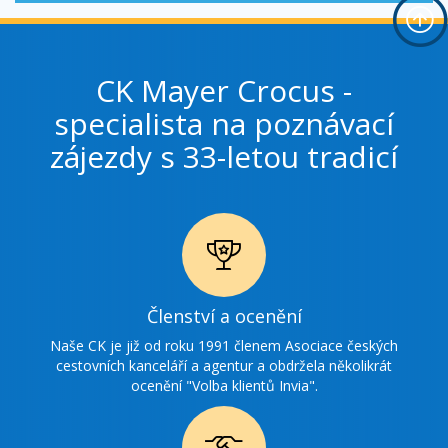
CK Mayer Crocus -
specialista na poznávací
zájezdy s 33-letou tradicí
Ikonka
Členství a ocenění
ocenění
Naše CK je již od roku 1991 členem Asociace českých
cestovních kanceláří a agentur a obdržela několikrát
ocenění "Volba klientů Invia".