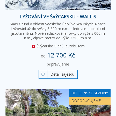
LYŽOVÁNÍ VE ŠVÝCARSKU - WALLIS
Saas Grund v oblasti Saaského údolí ve Walliských Alpách.
Lyžování až do výšky 3 600 m n.m. – ledovce - absolutní
jistota sněhu. Nové sedačkové lanovky do výše 3.000 m
n.m., alpské metro do výše 3 500 m n.m.
Švýcarsko
8 dní,
autobusem
12 700 Kč
od
připravujeme
Detail zájezdu

HIT LOŇSKÉ SEZÓNY
DOPORUČUJEME