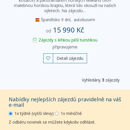
kosatce) a panoramatem horských velikánů tvoří
malebnou horskou krajinu, která Vás okouzlí na našich
výletech. Na zájezdu…
Španělsko
9 dní,
autobusem
15 990 Kč
od
Zájezdy s lehkou pěší turistikou
připravujeme
Detail zájezdu

Vyhledány
3
zájezdy
Nabídky nejlepších zájezdů pravidelně na váš
e-mail
1x týdně (vyšší slevy)
1x měsíčně
Z odběru novinek se můžete kdykoliv odhlásit.