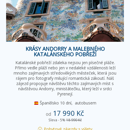
KRÁSY ANDORRY A MALEBNÉHO
KATALÁNSKÉHO POBŘEŽÍ
Katalánské pobřeží zdaleka nejsou jen písečné pláže.
Přímo vedle pláží nebo jen v nedaleké vzdálenosti leží
mnoho zajímavých středověkých městeček, která jsou
rájem pro fotografy milující romantická zákoutí. Náš
zájezd propojuje návštěvu těchto zajímavých míst s
návštěvou Andorry, ministátečku, který leží v srdci
Pyrenejí.
Španělsko
10 dní,
autobusem
17 990 Kč
od
Sleva - 5%
18 990 Kč
Pobytové zájezdy s výlety