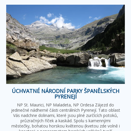
ÚCHVATNÉ NÁRODNÍ PARKY ŠPANĚLSKÝCH
PYRENEJÍ
NP St. Maurici, NP Maladeta, NP Ordesa Zájezd do
jedinečné nádherné části centrálních Pyrenejí. Tato oblast
Vás nadchne dolinami, které jsou plné zurčících potoků,
průzračných říček a kaskád. Spolu s kamennými
městečky, bohatou horskou květenou (kvetou zde volně i