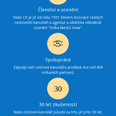
Ikonka
Členství a ocenění
ocenění
Naše CK je již od roku 1991 členem Asociace českých
cestovních kanceláří a agentur a obdržela několikrát
ocenění "Volba klientů Invia".
Ikonka
Spolupráce
spolupráce
Zájezdy naší cestovní kanceláře prodává více než 800
smluvních partnerů.
Ikonka
30
30 let zkušeností
zkušenosti
Naše cestovní kancelář působí na trhu již přes 30 let,