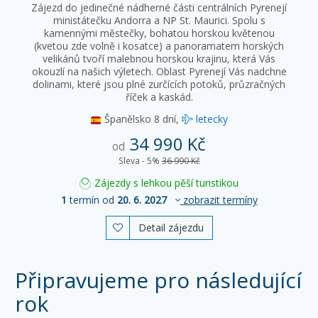
Zájezd do jedinečné nádherné části centrálních Pyrenejí
ministátečku Andorra a NP St. Maurici. Spolu s
kamennými městečky, bohatou horskou květenou
(kvetou zde volně i kosatce) a panoramatem horských
velikánů tvoří malebnou horskou krajinu, která Vás
okouzlí na našich výletech. Oblast Pyrenejí Vás nadchne
dolinami, které jsou plné zurčících potoků, průzračných
říček a kaskád.
Španělsko
8 dní,
letecky
34 990 Kč
od
Sleva - 5%
36 990 Kč
Zájezdy s lehkou pěší turistikou
1
termín od
20. 6. 2027
zobrazit termíny
Detail zájezdu

Připravujeme pro následující
rok