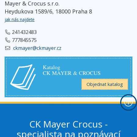
Mayer & Crocus s.r.o.
Heydukova 1589/6, 18000 Praha 8
jak nás najdete
241432483
777845575
ckmayer@ckmayer.cz
Katalog
CK MAYER & CROCUS
Objednat katalog
CK Mayer Crocus -
specialista na poznávací