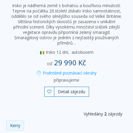
Irsko je nádherná země s bohatou a bouřlivou minulostí.
Teprve na počátku 20.století získalo Irsko samostatnost,
oddělilo se od svého silnějšího souseda od Velké Británie.
Většina historických skvostů je zasazena v unikátní
přírodní scenerii. Díky vysokému množství srážek zdejší
vegetace opravdu připomíná zelený smaragd.
Smaragdový ostrov je jedním z nejčastěji používaných
příměrů…
Irsko
12 dní,
autobusem
29 990 Kč
od
Podrobné poznávací okruhy
připravujeme
Detail zájezdu

Vyhledány
2
zájezdy
Kerry