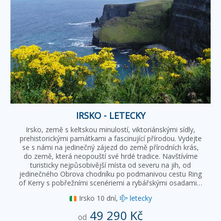
IRSKO - LETECKY
Irsko, země s keltskou minulostí, viktoriánskými sídly,
prehistorickými památkami a fascinující přírodou. Vydejte
se s námi na jedinečný zájezd do země přírodních krás,
do země, která neopouští své hrdé tradice. Navštívíme
turisticky nejpůsobivější místa od severu na jih, od
jedinečného Obrova chodníku po podmanivou cestu Ring
of Kerry s pobřežními scenériemi a rybářskými osadami…
Irsko
10 dní,
letecky
49 290 Kč
od