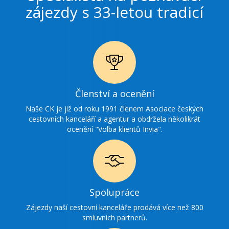
zájezdy s 33-letou tradicí
Ikonka
Členství a ocenění
ocenění
Naše CK je již od roku 1991 členem Asociace českých
cestovních kanceláří a agentur a obdržela několikrát
ocenění "Volba klientů Invia".
Ikonka
Spolupráce
spolupráce
Zájezdy naší cestovní kanceláře prodává více než 800
smluvních partnerů.