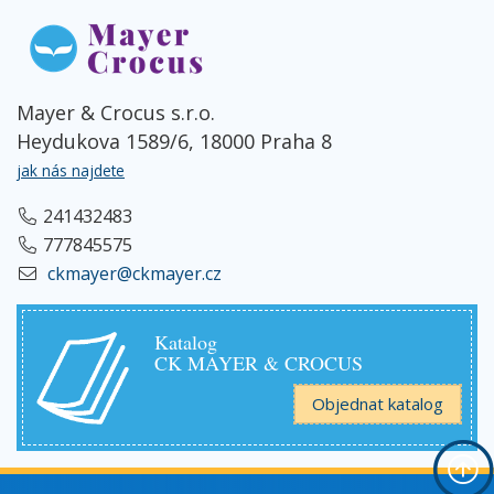
Mayer & Crocus s.r.o.
Heydukova 1589/6, 18000 Praha 8
jak nás najdete
241432483
777845575
ckmayer@ckmayer.cz
Katalog
CK MAYER & CROCUS
Objednat katalog