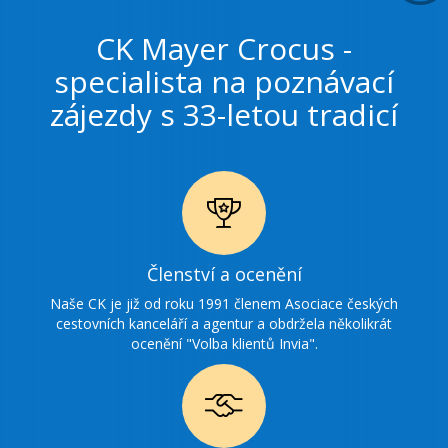
CK Mayer Crocus -
specialista na poznávací
zájezdy s 33-letou tradicí
Ikonka
Členství a ocenění
ocenění
Naše CK je již od roku 1991 členem Asociace českých
cestovních kanceláří a agentur a obdržela několikrát
ocenění "Volba klientů Invia".