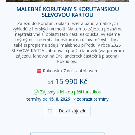
MALEBNÉ KORUTANY S KORUTANSKOU
SLEVOVOU KARTOU
Zájezd do Korutan, oblasti jezer a panoramatických
výhledů z horských vrcholů. Na tomto zájezdu poznáme
nejatraktivnější oblasti této části Rakouska, vyjedeme
mýtnými silnicemi a lanovkami na úchvatné vyhlídky a
také si projdeme zdejší malebnou přírodu. V roce 2025
SLEVOVÁ KARTA zahrnovala použití lanovek (viz. program
zájezdu, lanovka na Dreiländereck částečně placena).
Pokud by…
Rakousko
7 dní,
autobusem
15 990 Kč
od
Zájezdy s lehkou pěší turistikou
termíny od
15. 8. 2026
zobrazit termíny
Detail zájezdu
