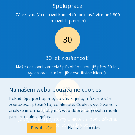
Ikonka
Spolupráce
spolupráce
Zájezdy naší cestovní kanceláře prodává více než 800
smluvních partnerů.
Ikonka
30
30 let zkušeností
zkušenosti
Naše cestovní kancelář působí na trhu již přes 30 let,
vycestovali s námi již desetitisíce klientů.
Na našem webu používáme cookies
Pokud lépe pochopíme, co vás zajímá, můžeme vám
zobrazovat přesně to, co hledáte. Cookies využíváme k
Ikonka
Naše cestovní kancelář
analýze informací, aby náš web dobře fungoval a mohli
o
jsme ho dále zlepšovat.
je pojištěna u pojišťovny UNIQA a.s. podle zákona.
Vaše peníze jsou vždy v bezpečí.
nás
Povolit vše
Nastavit cookies