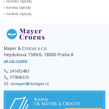
Skotsko zájezdy
Korsika zájezdy
Sardinie zájezdy
Mayer & Crocus s.r.o.
Heydukova 1589/6, 18000 Praha 8
jak nás najdete
241432483
777845575
ckmayer@ckmayer.cz
Katalog
CK MAYER & CROCUS