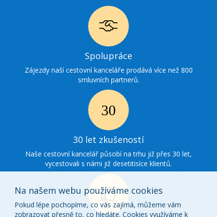
Ikonka
Spolupráce
spolupráce
Zájezdy naší cestovní kanceláře prodává více než 800
smluvních partnerů.
Ikonka
30
30 let zkušeností
zkušenosti
Naše cestovní kancelář působí na trhu již přes 30 let,
vycestovali s námi již desetitisíce klientů.
Na našem webu používáme cookies
Pokud lépe pochopíme, co vás zajímá, můžeme vám
zobrazovat přesně to, co hledáte. Cookies využíváme k