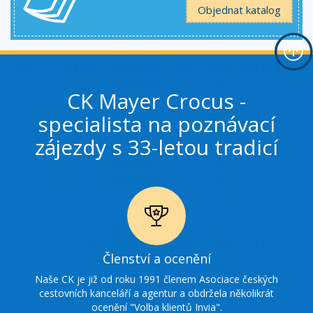
Objednat katalog
CK Mayer Crocus -
specialista na poznávací
zájezdy s 33-letou tradicí
Ikonka
Členství a ocenění
ocenění
Naše CK je již od roku 1991 členem Asociace českých
cestovních kanceláří a agentur a obdržela několikrát
ocenění "Volba klientů Invia".