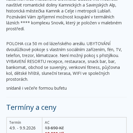
navštívit romantické doliny Kamnických a Savinjských Alp,
historická městečka Kamnik a Celje i metropoli Lublaň.
Poznávání Vám zpříjemní možnost koupání v termálních
lázních **** komplexu Snovik, který je položen v malebném
prostředí.
POLOHA cca 50 m od lázeňského areálu. UBYTOVÁNÍ
dvoulůžkové pokoje s vlastním sociálním zařízením, fén, TV,
telefon, trezor, klimatizace. Není možný pokoj s přistýlkou.
VYBAVENÍ RESORTU recepce, restaurace, snack bar, bar,
bankomat, obchod se suvenýry, venkovní fitness, půjčovna
kol, dětské hřiště, sluneční terasa, WIFI ve společných
prostorách.
snídaně i večeře formou bufetu
Termíny a ceny
Termín
AC
4.9. - 9.9.2026
13 690 Kč