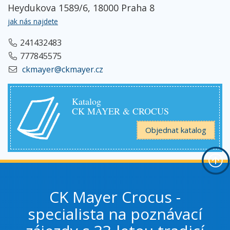
Heydukova 1589/6, 18000 Praha 8
jak nás najdete
241432483
777845575
ckmayer@ckmayer.cz
Katalog
CK MAYER & CROCUS
Objednat katalog
CK Mayer Crocus -
specialista na poznávací