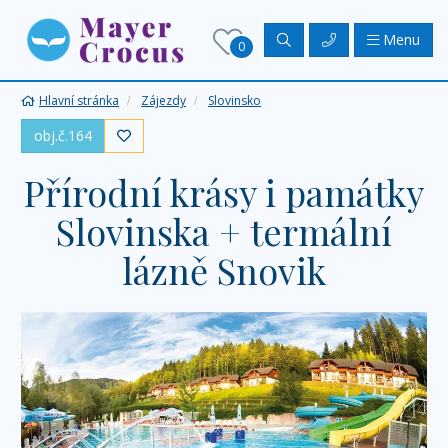
Menu
0
Hlavní stránka
Zájezdy
Slovinsko
obj.č.164

Přírodní krásy i památky
Slovinska + termální
lázně Snovik