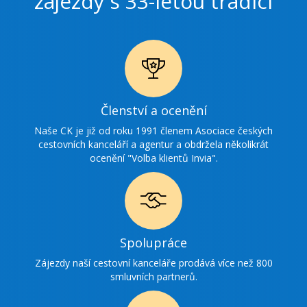
zájezdy s 33-letou tradicí
Ikonka
Členství a ocenění
ocenění
Naše CK je již od roku 1991 členem Asociace českých
cestovních kanceláří a agentur a obdržela několikrát
ocenění "Volba klientů Invia".
Ikonka
Spolupráce
spolupráce
Zájezdy naší cestovní kanceláře prodává více než 800
smluvních partnerů.