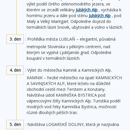
výlet podél čirého zelenomodrého jezera, ve
kterém se zrcadlí velikány
Julských Alp
, vycházka k
hornímu jezeru a dále pod stěnu
Julských Alp
, pod
Malý a Velký Mantgart. Odpoledne dojezd do
termálních lázní Snovik, ubytování a volno v lázních.
3. den
: Prohlídka města LUBLAŇ – elegantní, půvabná
metropole Slovinska s pěkným centrem, nad
kterým se vypíná Ljubljanski grad. Odpoledne
koupání v termálních lázních.
4. den
: Výlet do městečka Kamnik a Kamnických Alp.
KAMNIK – hezké městečko na úpatí KAMNICKÝCH
A SAVINJSKÝCH ALP, které leželo na důležité
obchodní cestě mezi Terstem a Korutany.
Návštěva údolí KAMNIŠKA BYSTRICA pod
vápencovými štíty Kamnických Alp. Turistika podél
modrých vod řeky Kamniška Bystrica, možnosti
různě dlouhých pěších tras.
5. den
: Návštěva LOGARSKÉ DOLINY, která je nazývána