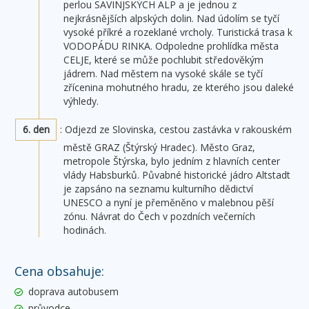
perlou SAVINJSKÝCH ALP a je jednou z
nejkrásnějších alpských dolin. Nad údolím se tyčí
vysoké příkré a rozeklané vrcholy. Turistická trasa k
VODOPÁDU RINKA. Odpoledne prohlídka města
CELJE, které se může pochlubit středověkým
jádrem. Nad městem na vysoké skále se tyčí
zřícenina mohutného hradu, ze kterého jsou daleké
výhledy.
6. den
: Odjezd ze Slovinska, cestou zastávka v rakouském
městě GRAZ (Štýrský Hradec). Město Graz,
metropole Štýrska, bylo jedním z hlavních center
vlády Habsburků. Půvabné historické jádro Altstadt
je zapsáno na seznamu kulturního dědictví
UNESCO a nyní je přeměněno v malebnou pěší
zónu. Návrat do Čech v pozdních večerních
hodinách.
Cena obsahuje:
doprava autobusem
průvodce