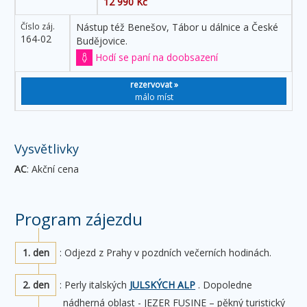
12 990 Kč
Číslo záj.
Nástup též Benešov, Tábor u dálnice a České
164-02
Budějovice.
Hodí se paní na doobsazení
rezervovat »
málo míst
Vysvětlivky
AC
: Akční cena
Program zájezdu
1. den
: Odjezd z Prahy v pozdních večerních hodinách.
2. den
: Perly italských
JULSKÝCH ALP
. Dopoledne
nádherná oblast - JEZER FUSINE – pěkný turistický