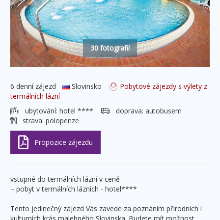
30 fotografií
6 denní zájezd
Slovinsko
Pobytové zájezdy s výlety z
termálních lázní
ubytování:
hotel ****
doprava:
autobusem
strava:
polopenze
vstupné do termálních lázní v ceně
– pobyt v termálních lázních - hotel****
Tento jedinečný zájezd Vás zavede za poznáním přírodních i
kulturních krás malebného Slovinska. Budete mít možnost