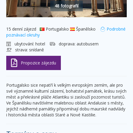
48 fotografií
15 denní zájezd
Portugalsko
Španělsko
Podrobné
poznávací okruhy
ubytování:
hotel
doprava:
autobusem
strava:
snídaně
Portugalsko sice nepatří k velkým evropským zemím, ale pro
své významné kulturní zázemí, bohatství památek, krásu svých
měst a překrásné pláže Atlantiku si zaslouží pozornost turistů.
Ve Španělsku navštívíme malebnou oblast Andalusie s městy,
jejichž nádherné památky připomínají dobu maurské nadvlády
i historická města oblasti Staré a Nové Kastilie.