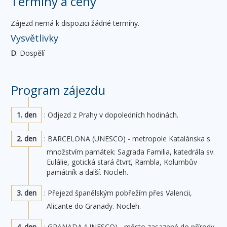
Termíny a ceny
Zájezd nemá k dispozici žádné termíny.
Vysvětlivky
D
: Dospělí
Program zájezdu
1. den
: Odjezd z Prahy v dopoledních hodinách.
2. den
: BARCELONA (UNESCO) - metropole Katalánska s
množstvím památek: Sagrada Familia, katedrála sv.
Eulálie, gotická stará čtvrť, Rambla, Kolumbův
památník a další. Nocleh.
3. den
: Přejezd španělským pobřežím přes Valencii,
Alicante do Granady. Nocleh.
4. den
: GRANADA (UNESCO) - město zasazené do přírody