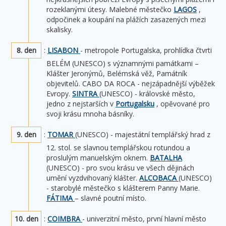
rozeklanými útesy. Malebné městečko
LAGOS
,
odpočinek a koupání na plážích zasazených mezi
skalisky.
8. den
:
LISABON
- metropole Portugalska, prohlídka čtvrti
BELÉM (UNESCO) s významnými památkami –
Klášter Jeronýmů, Belémská věž, Památník
objevitelů. CABO DA ROCA - nejzápadnější výběžek
Evropy.
SINTRA
(UNESCO) - královské město,
jedno z nejstarších v
Portugalsku
, opěvované pro
svoji krásu mnoha básníky.
9. den
:
TOMAR
(UNESCO) - majestátní templářský hrad z
12. stol. se slavnou templářskou rotundou a
proslulým manuelským oknem.
BATALHA
(UNESCO) - pro svou krásu ve všech dějinách
umění vyzdvihovaný klášter.
ALCOBACA
(UNESCO)
- starobylé městečko s klášterem Panny Marie.
FÁTIMA
– slavné poutní místo.
10. den
:
COIMBRA
- univerzitní město, první hlavní město