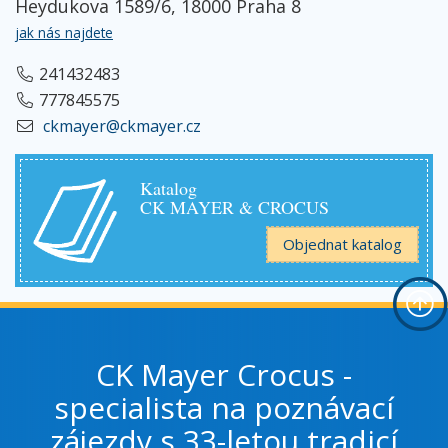
Heydukova 1589/6, 18000 Praha 8
jak nás najdete
241432483
777845575
ckmayer@ckmayer.cz
Katalog
CK MAYER & CROCUS
Objednat katalog
CK Mayer Crocus -
specialista na poznávací
zájezdy s 33-letou tradicí