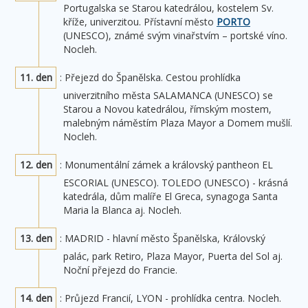
Portugalska se Starou katedrálou, kostelem Sv.
kříže, univerzitou. Přístavní město
PORTO
(UNESCO), známé svým vinařstvím – portské víno.
Nocleh.
11. den
: Přejezd do Španělska. Cestou prohlídka
univerzitního města SALAMANCA (UNESCO) se
Starou a Novou katedrálou, římským mostem,
malebným náměstím Plaza Mayor a Domem mušlí.
Nocleh.
12. den
: Monumentální zámek a královský pantheon EL
ESCORIAL (UNESCO). TOLEDO (UNESCO) - krásná
katedrála, dům malíře El Greca, synagoga Santa
Maria la Blanca aj. Nocleh.
13. den
: MADRID - hlavní město Španělska, Královský
palác, park Retiro, Plaza Mayor, Puerta del Sol aj.
Noční přejezd do Francie.
14. den
: Průjezd Francií, LYON - prohlídka centra. Nocleh.