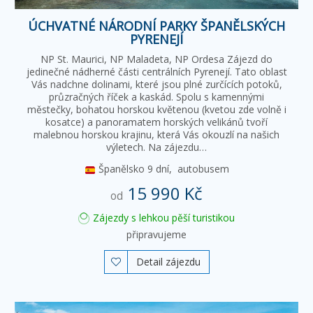
ÚCHVATNÉ NÁRODNÍ PARKY ŠPANĚLSKÝCH
PYRENEJÍ
NP St. Maurici, NP Maladeta, NP Ordesa Zájezd do
jedinečné nádherné části centrálních Pyrenejí. Tato oblast
Vás nadchne dolinami, které jsou plné zurčících potoků,
průzračných říček a kaskád. Spolu s kamennými
městečky, bohatou horskou květenou (kvetou zde volně i
kosatce) a panoramatem horských velikánů tvoří
malebnou horskou krajinu, která Vás okouzlí na našich
výletech. Na zájezdu…
Španělsko
9 dní,
autobusem
15 990 Kč
od
Zájezdy s lehkou pěší turistikou
připravujeme
Detail zájezdu
