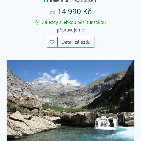
Itálie
8 dní,
autobusem
14 990 Kč
od
Zájezdy s lehkou pěší turistikou
připravujeme
Detail zájezdu
