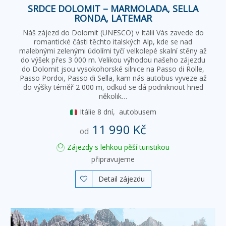
SRDCE DOLOMIT – MARMOLADA, SELLA
RONDA, LATEMAR
Náš zájezd do Dolomit (UNESCO) v Itálii Vás zavede do
romantické části těchto italských Alp, kde se nad
malebnými zelenými údolími tyčí velkolepé skalní stěny až
do výšek přes 3 000 m. Velikou výhodou našeho zájezdu
do Dolomit jsou vysokohorské silnice na Passo di Rolle,
Passo Pordoi, Passo di Sella, kam nás autobus vyveze až
do výšky téměř 2 000 m, odkud se dá podniknout hned
několik…
Itálie
8 dní,
autobusem
11 990 Kč
od
Zájezdy s lehkou pěší turistikou
připravujeme
Detail zájezdu
