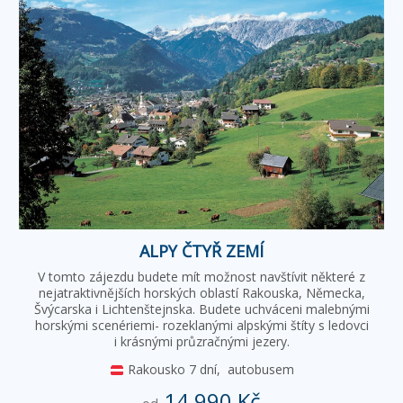
ALPY ČTYŘ ZEMÍ
V tomto zájezdu budete mít možnost navštívit některé z
nejatraktivnějších horských oblastí Rakouska, Německa,
Švýcarska i Lichtenštejnska. Budete uchváceni malebnými
horskými scenériemi- rozeklanými alpskými štíty s ledovci
i krásnými průzračnými jezery.
Rakousko
7 dní,
autobusem
14 990 Kč