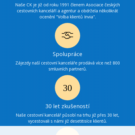
ocenění
Naše CK je již od roku 1991 členem Asociace českých
cestovních kanceláří a agentur a obdržela několikrát
ocenění "Volba klientů Invia".
Ikonka
Spolupráce
spolupráce
Zájezdy naší cestovní kanceláře prodává více než 800
smluvních partnerů.
Ikonka
30
30 let zkušeností
zkušenosti
Naše cestovní kancelář působí na trhu již přes 30 let,
vycestovali s námi již desetitisíce klientů.