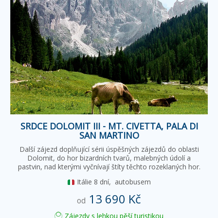
SRDCE DOLOMIT III - MT. CIVETTA, PALA DI
SAN MARTINO
Další zájezd doplňující sérii úspěšných zájezdů do oblasti
Dolomit, do hor bizardních tvarů, malebných údolí a
pastvin, nad kterými vyčnívají štíty těchto rozeklaných hor.
Itálie
8 dní,
autobusem
13 690 Kč
od
Zájezdy s lehkou pěší turistikou