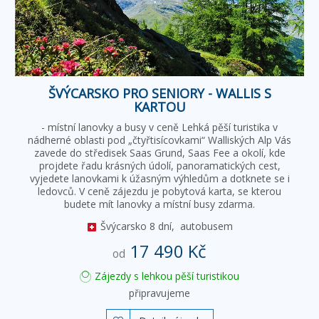
ŠVÝCARSKO PRO SENIORY - WALLIS S
KARTOU
- místní lanovky a busy v ceně Lehká pěší turistika v
nádherné oblasti pod „čtyřtisícovkami“ Walliských Alp Vás
zavede do středisek Saas Grund, Saas Fee a okolí, kde
projdete řadu krásných údolí, panoramatických cest,
vyjedete lanovkami k úžasným výhledům a dotknete se i
ledovců. V ceně zájezdu je pobytová karta, se kterou
budete mít lanovky a místní busy zdarma.
Švýcarsko
8 dní,
autobusem
17 490 Kč
od
Zájezdy s lehkou pěší turistikou
připravujeme