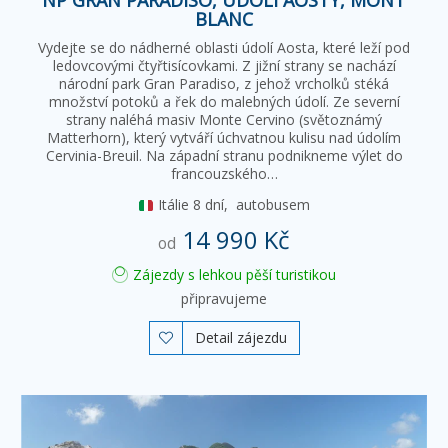
BLANC
Vydejte se do nádherné oblasti údolí Aosta, které leží pod
ledovcovými čtyřtisícovkami. Z jižní strany se nachází
národní park Gran Paradiso, z jehož vrcholků stéká
množství potoků a řek do malebných údolí. Ze severní
strany naléhá masiv Monte Cervino (světoznámý
Matterhorn), který vytváří úchvatnou kulisu nad údolím
Cervinia-Breuil. Na západní stranu podnikneme výlet do
francouzského…
Itálie
8 dní,
autobusem
14 990 Kč
od
Zájezdy s lehkou pěší turistikou
připravujeme
Detail zájezdu
