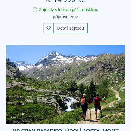
od
Zájezdy s lehkou pěší turistikou
připravujeme
Detail zájezdu

NP GRAN PARADISO, ÚDOLÍ AOSTY, MONT