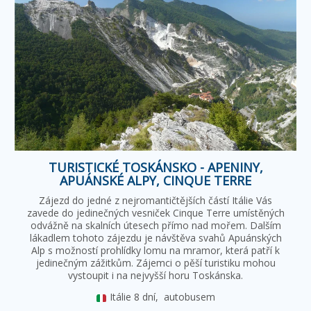
TURISTICKÉ TOSKÁNSKO - APENINY,
APUÁNSKÉ ALPY, CINQUE TERRE
Zájezd do jedné z nejromantičtějších částí Itálie Vás
zavede do jedinečných vesniček Cinque Terre umístěných
odvážně na skalních útesech přímo nad mořem. Dalším
lákadlem tohoto zájezdu je návštěva svahů Apuánských
Alp s možností prohlídky lomu na mramor, která patří k
jedinečným zážitkům. Zájemci o pěší turistiku mohou
vystoupit i na nejvyšší horu Toskánska.
Itálie
8 dní,
autobusem