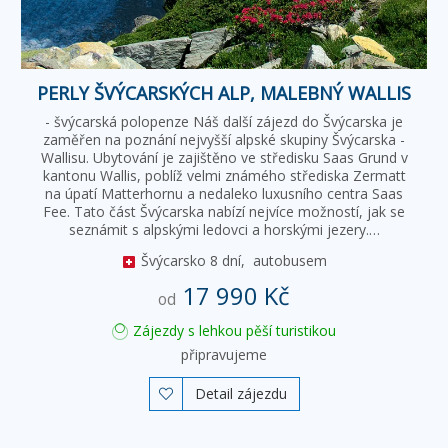
PERLY ŠVÝCARSKÝCH ALP, MALEBNÝ WALLIS
- švýcarská polopenze Náš další zájezd do Švýcarska je
zaměřen na poznání nejvyšší alpské skupiny Švýcarska -
Wallisu. Ubytování je zajištěno ve středisku Saas Grund v
kantonu Wallis, poblíž velmi známého střediska Zermatt
na úpatí Matterhornu a nedaleko luxusního centra Saas
Fee. Tato část Švýcarska nabízí nejvíce možností, jak se
seznámit s alpskými ledovci a horskými jezery.…
Švýcarsko
8 dní,
autobusem
17 990 Kč
od
Zájezdy s lehkou pěší turistikou
připravujeme
Detail zájezdu
