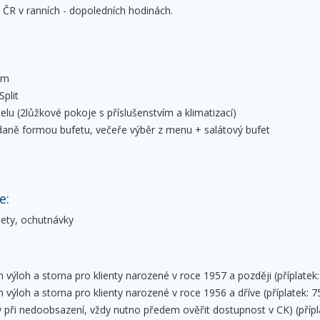
 ČR v ranních - dopoledních hodinách.
em
Split
elu (2lůžkové pokoje s příslušenstvím a klimatizací)
daně formou bufetu, večeře výběr z menu + salátový bufet
e:
ýlety, ochutnávky
h výloh a storna pro klienty narozené v roce 1957 a později (příplatek
h výloh a storna pro klienty narozené v roce 1956 a dříve (příplatek: 7
ý při nedoobsazení, vždy nutno předem ověřit dostupnost v CK) (přípl