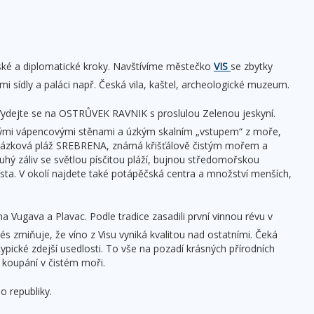
enské a diplomatické kroky. Navštívíme městečko
VIS
se zbytky
i sídly a paláci např. Česká vila, kaštel, archeologické muzeum.
. Vydejte se na OSTRŮVEK RAVNIK s proslulou Zelenou jeskyní.
mými vápencovými stěnami a úzkým skalním „vstupem“ z moře,
 oblázková pláž SREBRENA, známá křišťálově čistým mořem a
hý záliv se světlou písčitou pláží, bujnou středomořskou
ísta. V okolí najdete také potápěčská centra a množství menších,
a Vugava a Plavac. Podle tradice zasadili první vinnou révu v
és zmiňuje, že víno z Visu vyniká kvalitou nad ostatními. Čeká
typické zdejší usedlosti. To vše na pozadí krásných přírodních
o koupání v čistém moři.
o republiky.