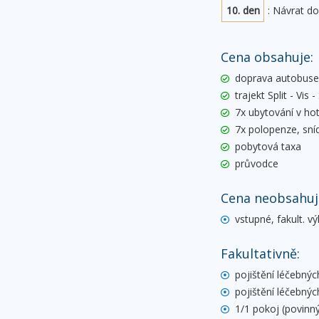
10. den
: Návrat do
Cena obsahuje:
doprava autobus
trajekt Split - Vis - 
7x ubytování v hot
7x polopenze, sní
pobytová taxa
průvodce
Cena neobsahuj
vstupné, fakult. v
Fakultativně:
pojištění léčebnýc
pojištění léčebnýc
1/1 pokoj (povinn