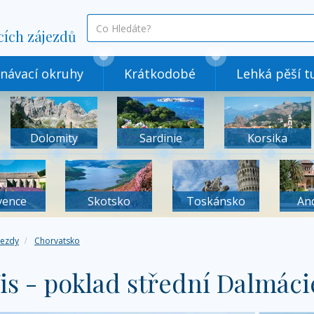
co
cích zájezdů
hledáte
návací okruhy
Krátkodobé
Lehká pěší tu
Dolomity
Sardinie
Korsika
vence
Skotsko
Toskánsko
An
jezdy
Chorvatsko
is - poklad střední Dalmáci