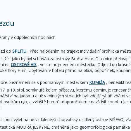
ezdu
 Prahy v odpoledních hodinách.
jezd do
SPLITU
. Před naloděním na trajekt individuální prohlídka mě
, ležící jako by byl schován za ostrovy Brač a Hvar. O to více překvap
ění na
OSTROVĚ VIS
, ve stejnojmenném městečku. Odjezd do krásné
oké hory Hum. Ubytování v hotelu přímo na pláži, odpočinek, koupání
 moře. Seznámení se s podmanivým městečkem
KOMIŽA
, benediktins
17. a 18. stol. semknuté kolem přístavu, kterému dominuje renesa
bářství na Jadranu a už v minulých stoletích byli zdejší rybáři známí 
ilovníkům ryb, a zvláště humrů, doporučujeme navštívit konobu Jasto
.
vní lodní výlet na nejvzdálenější chorvatský osídlený ostrov BIŠEVO, 
antastická MODRÁ JESKYNĚ, chráněná jako geomorfologická památka pří