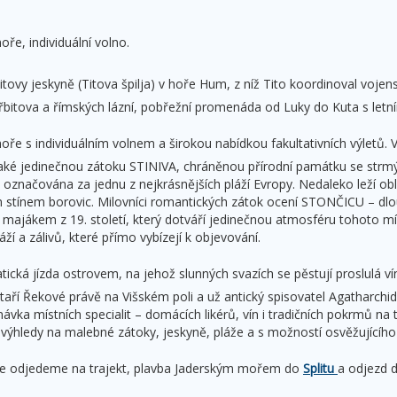
oře, individuální volno.
Titovy jeskyně (Titova špilja) v hoře Hum, z níž Tito koordinoval voj
bitova a římských lázní, pobřežní promenáda od Luky do Kuta s letním
moře s individuálním volnem a širokou nabídkou fakultativních výletů
také jedinečnou zátoku STINIVA, chráněnou přírodní památku se str
á označována za jednu z nejkrásnějších pláží Evropy. Nedaleko leží
 stínem borovic. Milovníci romantických zátok ocení STONČICU – dlou
 majákem z 19. století, který dotváří jedinečnou atmosféru tohoto m
láží a zálivů, které přímo vybízejí k objevování.
ická jízda ostrovem, na jehož slunných svazích se pěstují proslulá vín
taří Řekové právě na Višském poli a už antický spisovatel Agatharchid
ávka místních specialit – domácích likérů, vín i tradičních pokrmů na 
s výhledy na malebné zátoky, jeskyně, pláže a s možností osvěžujícíh
e odjedeme na trajekt, plavba Jaderským mořem do
Splitu
a odjezd d