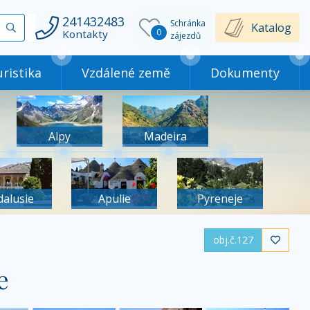
241432483
Schránka
Vyhledat
Katalog
0
Kontakty
zájezdů
ristika
Vzdálené země
Dokumenty
Alpy
Madeira
dalusie
Apulie
Pyreneje
obj.č.127

e