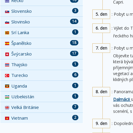
Řecko
Capri.
Slovensko
3
5. den
: Pobyt u m
Slovinsko
14
6. den
: Výlet do 
Srí Lanka
1
řeckého hř
Španělsko
18
7. den
: Pobyt u 
Švýcarsko
17
Objevíte 
která býv
Thajsko
1
příjemným
vegetací a
Turecko
6
klidných p
Uganda
1
8. den
: Panoramat
Uzbekistán
1
Dalmácii
s
vás ochutn
Velká Británie
7
scenérií, 
Vietnam
2
9. den
: Dopoledn