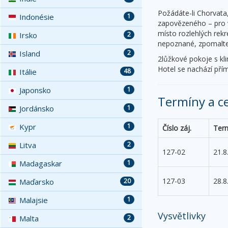
Požádáte-li Chorvata,
Indonésie
1
zapovězeného – pro v
místo rozlehlých rek
Irsko
2
nepoznané, zpomalte
Island
2
2lůžkové pokoje s kli
Hotel se nachází přím
Itálie
48
Japonsko
1
Termíny a c
Jordánsko
1
Kypr
1
Číslo záj.
Ter
Litva
2
127-02
21.8
Madagaskar
1
127-03
28.8
Maďarsko
20
Malajsie
1
Vysvětlivky
Malta
2