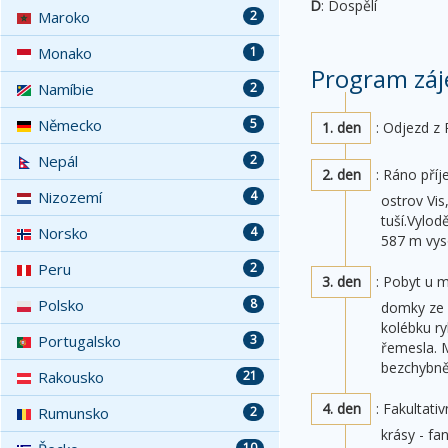
D
: Dospělí
Maroko
2
Monako
1
Program záj
Namíbie
2
Německo
5
1. den
: Odjezd z
Nepál
2
2. den
: Ráno pří
Nizozemí
4
ostrov Vis
tuší.Vylod
Norsko
4
587 m vys
Peru
2
3. den
: Pobyt u
Polsko
8
domky ze 
kolébku ry
Portugalsko
3
řemesla. M
bezchybně
Rakousko
21
4. den
: Fakultati
Rumunsko
2
krásy - f
10