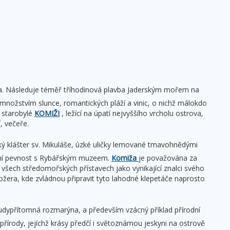
sta. Následuje téměř tříhodinová plavba Jaderským mořem na
í množstvím slunce, romantických pláží a vinic, o nichž málokdo
 starobylé
KOMIŽI
, ležící na úpatí nejvyššího vrcholu ostrova,
, večeře.
ký klášter sv. Mikuláše, úzké uličky lemované tmavohnědými
nční pevnost s Rybářským muzeem.
Komiža
je považována za
ve všech středomořských přístavech jako vynikající znalci svého
žera, kde zvládnou připravit tyto lahodné klepetáče naprosto
všudypřítomná rozmarýna, a především vzácný příklad přírodní
rody, jejíchž krásy předčí i světoznámou jeskyni na ostrově