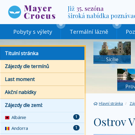
Již
35. sezóna
široká nabídka poznáva
Pobyty s výlety
Termální lázně
Poz
Titulní stránka
Sicílie
Zájezdy dle termínů
Last moment
Pro
Akční nabídky
Hlavní stránka
Zá
Zájezdy dle zemí:
Albánie
1
Ostrov V
Andorra
1