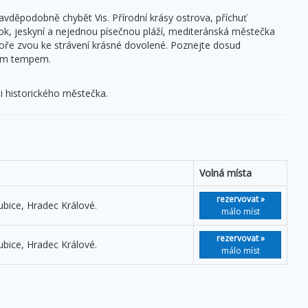
ravděpodobně chybět Vis. Přírodní krásy ostrova, příchuť
ok, jeskyní a nejednou písečnou pláží, mediteránská městečka
oře zvou ke strávení krásné dovolené. Poznejte dosud
ným tempem.
ti historického městečka.
Volná místa
rezervovat »
ubice, Hradec Králové.
málo míst
rezervovat »
ubice, Hradec Králové.
málo míst