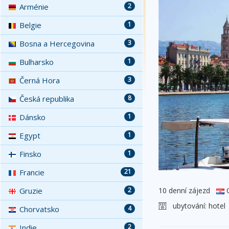
Arménie
2
Belgie
1
Bosna a Hercegovina
3
Bulharsko
1
Černá Hora
3
Česká republika
8
Dánsko
1
Egypt
1
Finsko
1
Francie
21
10 denní zájezd
C
Gruzie
2
ubytování:
hotel
Chorvatsko
4
Indie
2