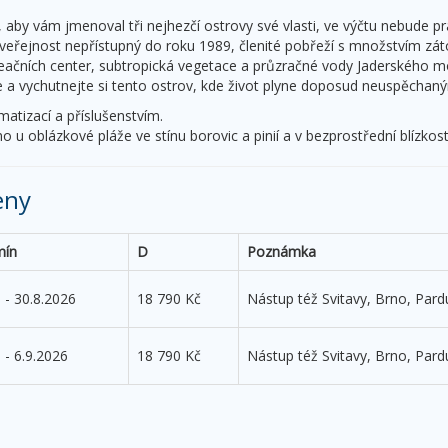
 aby vám jmenoval tři nejhezčí ostrovy své vlasti, ve výčtu nebude p
eřejnost nepřístupný do roku 1989, členité pobřeží s množstvím zát
reačních center, subtropická vegetace a průzračné vody Jaderského m
 a vychutnejte si tento ostrov, kde život plyne doposud neuspěcha
matizací a příslušenstvím.
o u oblázkové pláže ve stínu borovic a pinií a v bezprostřední blízkos
eny
mín
D
Poznámka
. - 30.8.2026
18 790 Kč
Nástup též Svitavy, Brno, Pard
. - 6.9.2026
18 790 Kč
Nástup též Svitavy, Brno, Pard