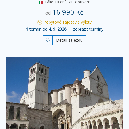
Itálie
10 dní,
autobusem
16 990 Kč
od
Pobytové zájezdy s výlety
1
termín od
4. 9. 2026
zobrazit termíny
Detail zájezdu
