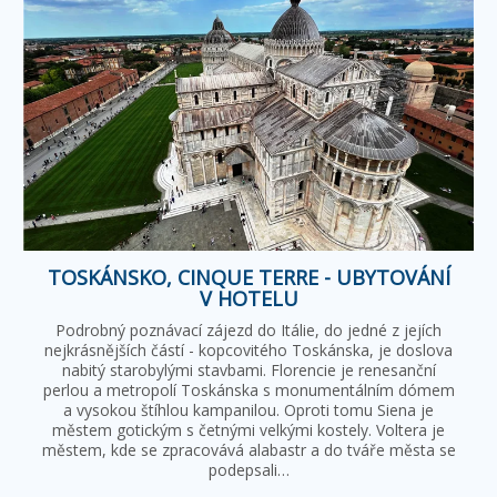
TOSKÁNSKO, CINQUE TERRE - UBYTOVÁNÍ
V HOTELU
Podrobný poznávací zájezd do Itálie, do jedné z jejích
nejkrásnějších částí - kopcovitého Toskánska, je doslova
nabitý starobylými stavbami. Florencie je renesanční
perlou a metropolí Toskánska s monumentálním dómem
a vysokou štíhlou kampanilou. Oproti tomu Siena je
městem gotickým s četnými velkými kostely. Voltera je
městem, kde se zpracovává alabastr a do tváře města se
podepsali…