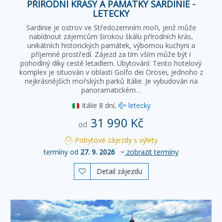
PŘÍRODNÍ KRÁSY A PAMÁTKY SARDINIE -
LETECKY
Sardinie je ostrov ve Středozemním moři, jenž může
nabídnout zájemcům širokou škálu přírodních krás,
unikátních historických památek, výbornou kuchyni a
příjemné prostředí. Zájezd za tím vším může být i
pohodlný díky cestě letadlem. Ubytování: Tento hotelový
komplex je situován v oblasti Golfo dei Orosei, jednoho z
nejkrásnějších mořských parků Itálie. Je vybudován na
panoramatickém…
Itálie
8 dní,
letecky
31 990 Kč
od
Pobytové zájezdy s výlety
termíny od
27. 9. 2026
zobrazit termíny
Detail zájezdu
