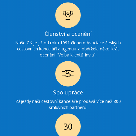
Ikonka
Členství a ocenění
ocenění
Naše CK je již od roku 1991 členem Asociace českých
cestovních kanceláří a agentur a obdržela několikrát
ocenění "Volba klientů Invia".
Ikonka
Spolupráce
spolupráce
Zájezdy naší cestovní kanceláře prodává více než 800
smluvních partnerů.
Ikonka
30