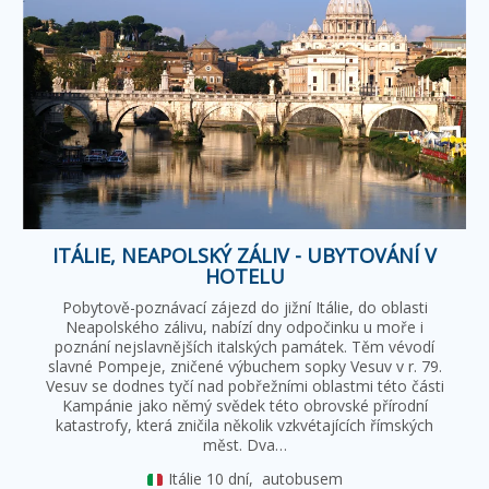
ITÁLIE, NEAPOLSKÝ ZÁLIV - UBYTOVÁNÍ V
HOTELU
Pobytově-poznávací zájezd do jižní Itálie, do oblasti
Neapolského zálivu, nabízí dny odpočinku u moře i
poznání nejslavnějších italských památek. Těm vévodí
slavné Pompeje, zničené výbuchem sopky Vesuv v r. 79.
Vesuv se dodnes tyčí nad pobřežními oblastmi této části
Kampánie jako němý svědek této obrovské přírodní
katastrofy, která zničila několik vzkvétajících římských
měst. Dva…
Itálie
10 dní,
autobusem