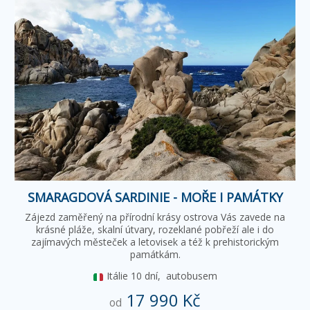
SMARAGDOVÁ SARDINIE - MOŘE I PAMÁTKY
Zájezd zaměřený na přírodní krásy ostrova Vás zavede na
krásné pláže, skalní útvary, rozeklané pobřeží ale i do
zajímavých městeček a letovisek a též k prehistorickým
památkám.
Itálie
10 dní,
autobusem
17 990 Kč
od