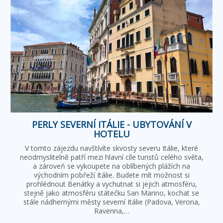
PERLY SEVERNÍ ITÁLIE - UBYTOVÁNÍ V
HOTELU
V tomto zájezdu navštívíte skvosty severu Itálie, které
neodmyslitelně patří mezi hlavní cíle turistů celého světa,
a zároveň se vykoupete na oblíbených plážích na
východním pobřeží Itálie. Budete mít možnost si
prohlédnout Benátky a vychutnat si jejich atmosféru,
stejně jako atmosféru státečku San Marino, kochat se
stále nádhernými městy severní Itálie (Padova, Verona,
Ravenna,…