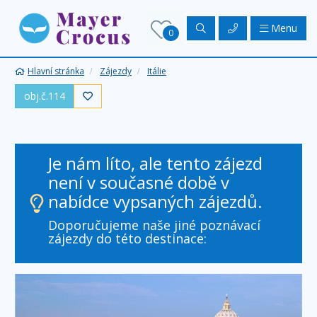
Menu
0
Hlavní stránka
Zájezdy
Itálie
obj.č.114

Je nám líto, ale tento zájezd
není v současné době v
nabídce vypsaných zájezdů.
Doporučujeme naše jiné poznávací
zájezdy do této destinace: