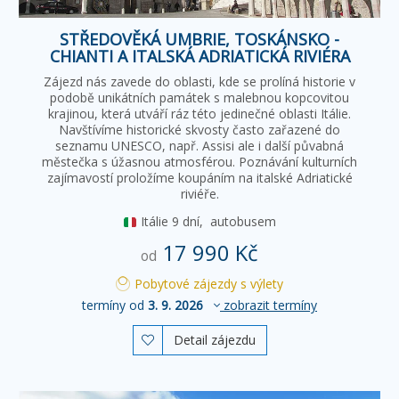
STŘEDOVĚKÁ UMBRIE, TOSKÁNSKO -
CHIANTI A ITALSKÁ ADRIATICKÁ RIVIÉRA
Zájezd nás zavede do oblasti, kde se prolíná historie v
podobě unikátních památek s malebnou kopcovitou
krajinou, která utváří ráz této jedinečné oblasti Itálie.
Navštívíme historické skvosty často zařazené do
seznamu UNESCO, např. Assisi ale i další půvabná
městečka s úžasnou atmosférou. Poznávání kulturních
zajímavostí proložíme koupáním na italské Adriatické
riviéře.
Itálie
9 dní,
autobusem
17 990 Kč
od
Pobytové zájezdy s výlety
termíny od
3. 9. 2026
zobrazit termíny
Detail zájezdu
