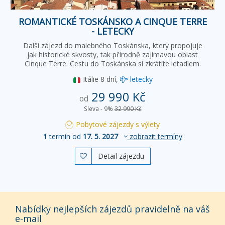
ROMANTICKÉ TOSKÁNSKO A CINQUE TERRE
- LETECKY
Další zájezd do malebného Toskánska, který propojuje
jak historické skvosty, tak přírodně zajímavou oblast
Cinque Terre. Cestu do Toskánska si zkrátíte letadlem.
Itálie
8 dní,
letecky
29 990 Kč
od
Sleva - 9%
32 990 Kč
Pobytové zájezdy s výlety
1
termín od
17. 5. 2027
zobrazit termíny
Detail zájezdu

Nabídky nejlepších zájezdů pravidelně na váš
e-mail