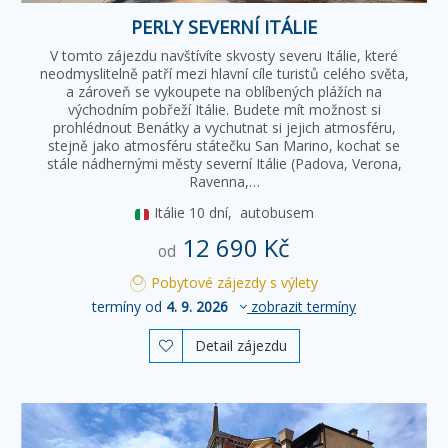
PERLY SEVERNÍ ITÁLIE
V tomto zájezdu navštívíte skvosty severu Itálie, které
neodmyslitelně patří mezi hlavní cíle turistů celého světa,
a zároveň se vykoupete na oblíbených plážích na
východním pobřeží Itálie. Budete mít možnost si
prohlédnout Benátky a vychutnat si jejich atmosféru,
stejně jako atmosféru státečku San Marino, kochat se
stále nádhernými městy severní Itálie (Padova, Verona,
Ravenna,…
Itálie
10 dní,
autobusem
12 690 Kč
od
Pobytové zájezdy s výlety
termíny od
4. 9. 2026
zobrazit termíny
Detail zájezdu
