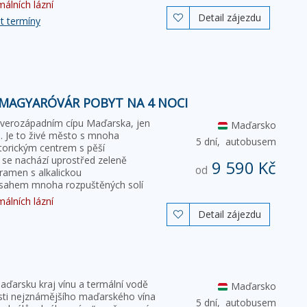
álních lázní
Detail zájezdu

t termíny
MAGYARÓVÁR POBYT NA 4 NOCI
verozápadním cípu Maďarska, jen
Maďarsko
e. Je to živé město s mnoha
5 dní,
autobusem
storickým centrem s pěší
 se nachází uprostřed zeleně
9 590 Kč
od
ramen s alkalickou
bsahem mnoha rozpuštěných solí
álních lázní
Detail zájezdu

aďarsku kraj vínu a termální vodě
Maďarsko
osti nejznámějšího maďarského vína
5 dní,
autobusem