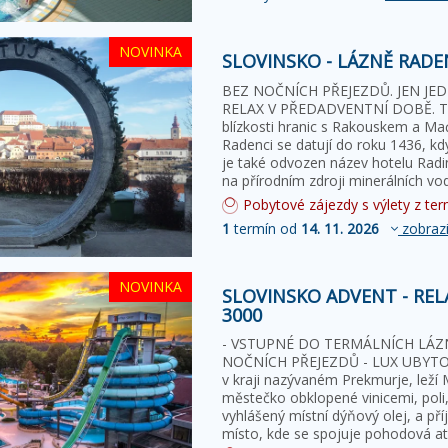
NOVINKA
SLOVINSKO - LÁZNĚ RADE
BEZ NOČNÍCH PŘEJEZDŮ. JEN J
RELAX V PŘEDADVENTNÍ DOBĚ. Term
blízkosti hranic s Rakouskem a M
Radenci se datují do roku 1436, k
je také odvozen název hotelu Radi
Pobytové zájezdy s výlety z term
1
termín od
14. 11. 2026
zobrazi
NOVINKA
SLOVINSKO ADVENT - REL
3000
- VSTUPNÉ DO TERMÁLNÍCH LÁZN
NOČNÍCH PŘEJEZDŮ - LUX UBYTOVÁ
v kraji nazývaném Prekmurje, leží 
městečko obklopené vinicemi, poli,
vyhlášený místní dýňový olej, a p
místo, kde se spojuje pohodová at