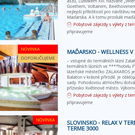
aszú, Ludvíkem XVI. nazvané „víne
Goethem, Voltairem, Beethovenem… 
nejlepší příležitostí pro návštěvu n
Maďarska. A k tomu proslulé maďa
Pobytové zájezdy s výlety z term
připravujeme
NOVINKA
MAĎARSKO - WELLNESS V 
DOPORUČUJEME
– vstupné do termálních lázní Zala
termálních lázních ve ****hotelu Pa
lázeňské městečko ZALAKAROS je 
Balaton v krásné přírodě. Je obklo
sady. Pohodovou atmosféru dotváře
přízvisko Květinové město. Výbor
Pobytové zájezdy s výlety z term
připravujeme
NOVINKA
SLOVINSKO - RELAX V TE
TERME 3000