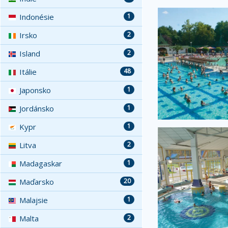
Indonésie
1
Irsko
2
Island
2
Itálie
48
Japonsko
1
Jordánsko
1
Kypr
1
Litva
2
Madagaskar
1
Maďarsko
20
Malajsie
1
Malta
2