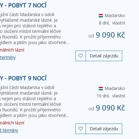
 - POBYT 7 NOCÍ
ižní části Maďarska v údolí
Maďarsko
vyhlášené maďarské lázně. Je
8 dní,
vlastní
nejen pro stálost teplého a
 složení místní termální léčivé
9 090 Kč
od
 fluoridů. K prožití příjemného
ídlem a pitím jsou jako stvořené…
álních lázní
Detail zájezdu

 termíny
 - POBYT 9 NOCÍ
ižní části Maďarska v údolí
Maďarsko
vyhlášené maďarské lázně. Je
10 dní,
vlastní
nejen pro stálost teplého a
 složení místní termální léčivé
9 090 Kč
od
 fluoridů. K prožití příjemného
ídlem a pitím jsou jako stvořené…
álních lázní
Detail zájezdu

t termíny