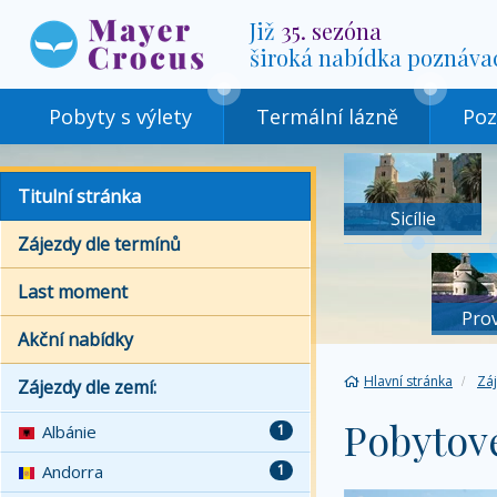
Již
35. sezóna
široká nabídka poznáva
Pobyty s výlety
Termální lázně
Poz
Titulní stránka
Sicílie
Zájezdy dle termínů
Last moment
Pro
Akční nabídky
Hlavní stránka
Zá
Zájezdy dle zemí:
Pobytové
Albánie
1
Andorra
1