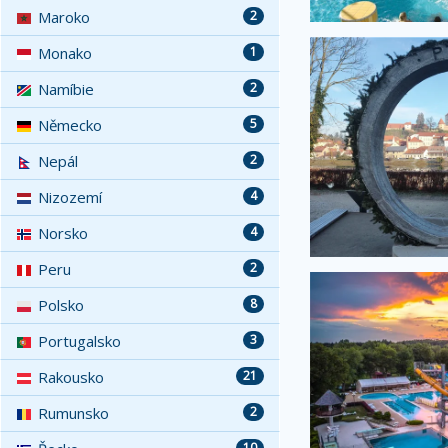
Maroko
2
Monako
1
Namíbie
2
Německo
5
Nepál
2
Nizozemí
4
Norsko
4
Peru
2
Polsko
8
Portugalsko
3
Rakousko
21
Rumunsko
2
10