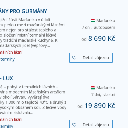
KÁNY PRO GURMÁNY
ižní části Maďarska v údolí
Maďarsko
ru perlou mezi maďarskými lázněmi.
7 dní,
autobusem
m nejen pro stálost teplého a
 složení místní termální léčivé
8 690 Kč
od
ky tradiční maďarské kuchyně. K
 maďarských jídel (vepřový…
álních lázní
Detail zájezdu

 termíny
- LUX
ě – pobyt v termálních lázních -
Maďarsko
árvár s moderním lázeňským areálem
7 dní,
vlastní
 okolí Sárváru vyvěrají dva
bky 1.300 m o teplotě 43°C a druhý z
19 890 Kč
od
vysokým obsahem soli. Z léčivé vody
ováním získávala…
álních lázní
Detail zájezdu

termíny