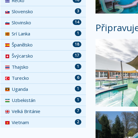
Řecko
Slovensko
3
Slovinsko
14
Připravuj
Srí Lanka
1
Španělsko
18
Švýcarsko
17
Thajsko
1
Turecko
6
Uganda
1
Uzbekistán
1
Velká Británie
7
Vietnam
2