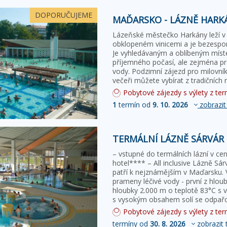
DOPORUČUJEME
MAĎARSKO - LÁZNĚ HAR
Lázeňské městečko Harkány leží v j
obklopeném vinicemi a je bezespo
Je vyhledávaným a oblíbeným míste
příjemného počasí, ale zejména pro
vody. Podzimní zájezd pro milovní
večeři můžete vybírat z tradičních
Pobytové zájezdy s výlety z term
1
termín od
9. 10. 2026
zobrazit
TERMÁLNÍ LÁZNĚ SÁRVÁR 
– vstupné do termálních lázní v cen
hotel**** – All inclusive Lázně S
patří k nejznámějším v Maďarsku. V
prameny léčivé vody - první z hlou
hloubky 2.000 m o teplotě 83°C s 
s vysokým obsahem solí se odpař
Pobytové zájezdy s výlety z term
termíny od
30. 8. 2026
zobrazit 