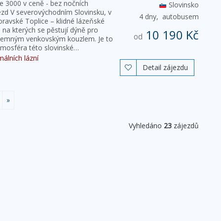
e 3000 v ceně - bez nočních
Slovinsko
ezd V severovýchodním Slovinsku, v
4 dny,
autobusem
ravské Toplice – klidné lázeňské
 na kterých se pěstují dýně pro
10 190 Kč
od
říjemným venkovským kouzlem. Je to
tmosféra této slovinské…
álních lázní
Detail zájezdu

»
Vyhledáno
23
zájezdů