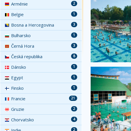
Arménie
2
Belgie
1
Bosna a Hercegovina
3
Bulharsko
1
Černá Hora
3
Česká republika
8
Dánsko
1
Egypt
1
Finsko
1
Francie
21
Gruzie
2
Chorvatsko
4
Indie
2