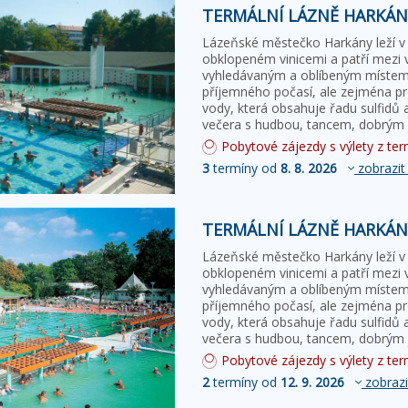
TERMÁLNÍ LÁZNĚ HARKÁNY
Lázeňské městečko Harkány leží v j
obklopeném vinicemi a patří mezi 
vyhledávaným a oblíbeným místem 
příjemného počasí, ale zejména pro
vody, která obsahuje řadu sulfidů a
večera s hudbou, tancem, dobrým j
Pobytové zájezdy s výlety z term
3
termíny od
8. 8. 2026
zobrazit
TERMÁLNÍ LÁZNĚ HARKÁNY
Lázeňské městečko Harkány leží v j
obklopeném vinicemi a patří mezi 
vyhledávaným a oblíbeným místem 
příjemného počasí, ale zejména pro
vody, která obsahuje řadu sulfidů a
večera s hudbou, tancem, dobrým j
Pobytové zájezdy s výlety z term
2
termíny od
12. 9. 2026
zobrazi