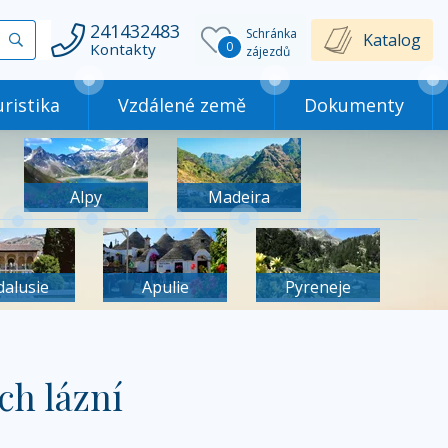
241432483
Schránka
Vyhledat
Katalog
0
Kontakty
zájezdů
ristika
Vzdálené země
Dokumenty
Alpy
Madeira
dalusie
Apulie
Pyreneje
ch lázní