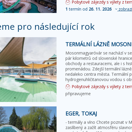
Pobytové zájezdy s výlety z term
1
termín od
26. 11. 2026
zobrazi
eme pro následující rok
TERMÁLNÍ LÁZNĚ MOSON
Mosonmagyaróvár se nachází v se
pár kilometrů od slovenské hranic
obchody a restauracemi, ale i s hi
promenádou. Zdejší termální lázně
nedaleko centra města. Termální p
hydrogenuhličitanovou vodou s o
tryská z hloubky 2 km…
Pobytové zájezdy s výlety z term
připravujeme
EGER, TOKAJ
- termály a víno Chcete poznat v M
zaslíbený a zažít atmosféru slavn