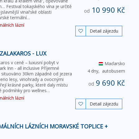
m králů a králem vína“, opěvované
Festival tokajského vína je určitě
10 990 Kč
od
ejslavnější vinařské oblasti
rské termální…
álních lázní
Detail zájezdu

ZALAKAROS - LUX
karos v ceně – luxusní pobyt v
Maďarsko
rk Inn - all inclusive Příjemné
4 dny,
autobusem
situováno 30km západně od jezera
peno lesy, vinohrady a ovocnými
9 690 Kč
od
jí krásné parky, které daly místu
né podmínky pro wellnes…
álních lázní
Detail zájezdu

RMÁLNÍCH LÁZNÍCH MORAVSKÉ TOPLICE +