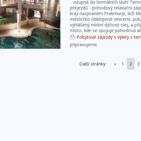
- vstupné do termálních lázní Term
přejezdů - pohodový relaxační záj
kraji nazývaném Prekmurje, leží Mo
městečko obklopené vinicemi, poli,
vyhlášený místní dýňový olej, a p
místo, kde se spojuje pohodová a
Pobytové zájezdy s výlety z term
připravujeme
Další stránky:
«
1
2
3