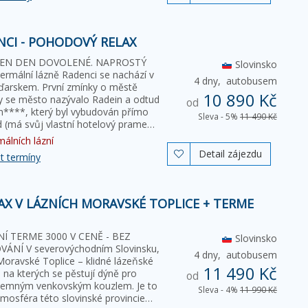
NCI - POHODOVÝ RELAX
EDEN DEN DOVOLENÉ. NAPROSTÝ
Slovinsko
ální lázně Radenci se nachází v
4 dny,
autobusem
aďarskem. První zmínky o městě
10 890 Kč
dy se město nazývalo Radein a odtud
od
n****, který byl vybudován přímo
Sleva - 5%
11 490 Kč
na přírodním zdroji minerálních vod (má svůj vlastní hotelový pramen…
álních lázní
Detail zájezdu

t termíny
AX V LÁZNÍCH MORAVSKÉ TOPLICE + TERME
Í TERME 3000 V CENĚ - BEZ
Slovinsko
NÍ V severovýchodním Slovinsku,
4 dny,
autobusem
Moravské Toplice – klidné lázeňské
11 490 Kč
 na kterých se pěstují dýně pro
od
říjemným venkovským kouzlem. Je to
Sleva - 4%
11 990 Kč
mosféra této slovinské provincie…