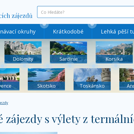
co
cích zájezdů
hledáte
návací okruhy
Krátkodobé
Lehká pěší tu
Dolomity
Sardinie
Korsika
vence
Skotsko
Toskánsko
An
jezdy
 zájezdy s výlety z termální