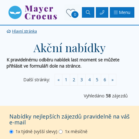
Menu
0
Hlavní stránka
Akční nabídky
K pravidelnému odběru nabídek last moment se můžete
přihlásit ve formuláři dole na stránce.
Další stránky:
«
1
2
3
4
5
6
»
Vyhledáno
58
zájezdů
Nabídky nejlepších zájezdů pravidelně na váš
e-mail
1x týdně (vyšší slevy)
1x měsíčně