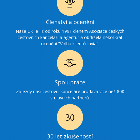
Ikonka
Členství a ocenění
ocenění
Naše CK je již od roku 1991 členem Asociace českých
cestovních kanceláří a agentur a obdržela několikrát
ocenění "Volba klientů Invia".
Ikonka
Spolupráce
spolupráce
Zájezdy naší cestovní kanceláře prodává více než 800
smluvních partnerů.
Ikonka
30
30 let zkušeností