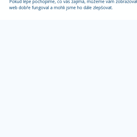
Pokud lépe pochopíme, co vás zajímá, můžeme vám zobrazovat p
web dobře fungoval a mohli jsme ho dále zlepšovat.
Nabídky nejlepších zájezdů pravidelně na váš
e-mail
1x týdně (vyšší slevy)
1x měsíčně
Z odběru novinek se můžete kdykoliv odhlásit.
ZÁJEZDY DLE TYPU
OBLÍBENÉ DESTI
Pobyty s výlety
Alpy zájezdy