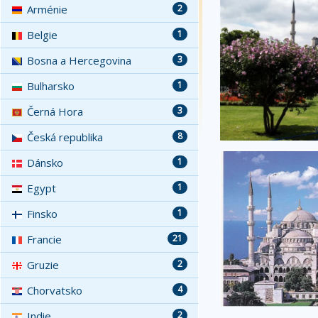
Arménie
2
Belgie
1
Bosna a Hercegovina
3
Bulharsko
1
Černá Hora
3
Česká republika
8
Dánsko
1
Egypt
1
Finsko
1
Francie
21
Gruzie
2
Chorvatsko
4
Indie
2