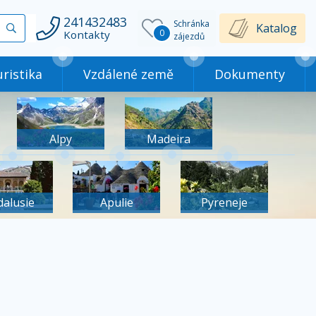
241432483
Schránka
Vyhledat
Katalog
0
Kontakty
zájezdů
ristika
Vzdálené země
Dokumenty
Alpy
Madeira
dalusie
Apulie
Pyreneje