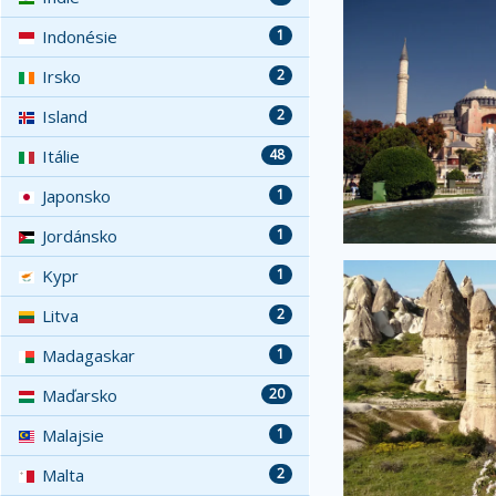
Indonésie
1
Irsko
2
Island
2
Itálie
48
Japonsko
1
Jordánsko
1
Kypr
1
Litva
2
Madagaskar
1
Maďarsko
20
Malajsie
1
Malta
2