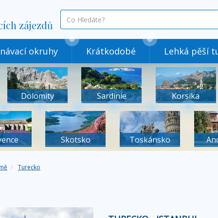
co
cích zájezdů
hledáte
návací okruhy
Krátkodobé
Lehká pěší tu
Dolomity
Sardinie
Korsika
vence
Skotsko
Toskánsko
An
mě
Turecko