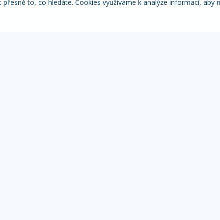
řesně to, co hledáte. Cookies využíváme k analýze informací, aby 
Itálie
Pobytové zájezdy
Adventní
NACE
MOHLO BY VÁS ZAJÍMAT
IN
Přehled zájezdů
Žá