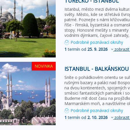
TURECKO - ISTANBUL
Istanbul, město mezi dvěma kultu
světy. Město, kde se střetává Evrop
patrné. Poznejte s námi křižovatku 
říše - římská, byzantská a osmans
stopy. Honosné mešity s minarety 
vodními dýmkami, čajové zahrady,
Podrobné poznávací okruhy
1
termín od
25. 9. 2026
zobrazit
NOVINKA
ISTANBUL - BALKÁNSKOU
Sníte o pohádkovém orientu se sult
rušnými bazary a paláci nad Bosp
na dvou kontinentech, spojených 
směsici fantastických památek i so
Budeme mít dost času na projížďku
Marmarském moři, a navštívíme o
Podrobné poznávací okruhy
1
termín od
2. 10. 2026
zobrazit