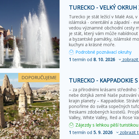
TURECKO - VELKÝ OKRUH
Turecko je stát ležící v Malé Asii, v
islámská - orientální a západní - e
vedou významné obchodní cesty 
je stát, který vám může nabídnout
a byzantské památky, islámské mon
kuchyni a krásné moře.
Podrobné poznávací okruhy
1
termín od
8. 10. 2026
zobrazit
DOPORUČUJEME
TURECKO - KAPPADOKIE S
– za přírodními krásami středníh
nebe dotýká země Naše putování ve
krajin planety – Kappadokie. Stráv
ponoříme do světa sopečných tufov
freskami zdobených kostelů. Proj
Valley, White Valley, Red a Rose 
Zájezdy s lehkou pěší turistikou
1
termín od
5. 9. 2026
zobrazit 