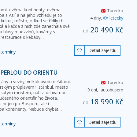
rami, dvěma kontinenty, dvěma
Turecko
a s Asií a na jeho vzhledu je to
4 dny,
letecky
kultur, město, odkud se řídily tři
ká a každá z nich zde zanechala své
20 490 Kč
od
a hlasy muezzinů, kavárny s
 restaurace s kebaby…
Detail zájezdu

 termíny
 PERLOU DO ORIENTU
ány a vezíry, velkolepými mešitami,
Turecko
orským průplavem? Istanbul, město
9 dní,
autobusem
visutým mostem, nabízí úchvatnou
učasného orientálního života.
18 990 Kč
od
 nejen po Bosporu, ale i
ba kontinenty. Nebude chybět…
Detail zájezdu

 termíny