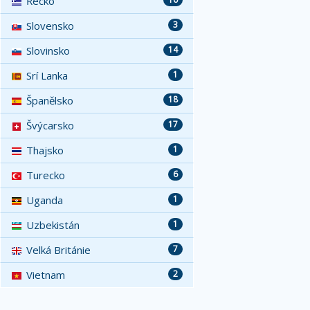
Řecko
Slovensko
3
Slovinsko
14
Srí Lanka
1
Španělsko
18
Švýcarsko
17
Thajsko
1
Turecko
6
Uganda
1
Uzbekistán
1
Velká Británie
7
Vietnam
2