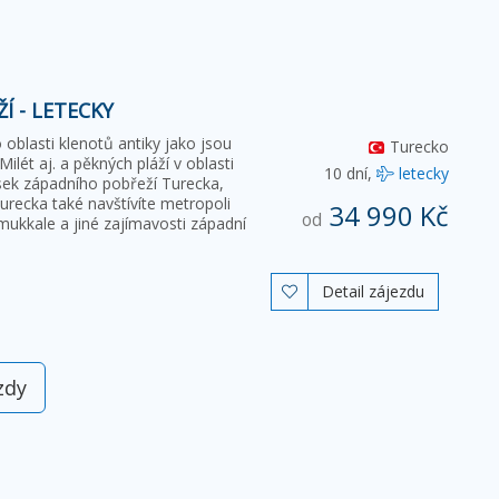
Í - LETECKY
oblasti klenotů antiky jako jsou
Turecko
lét aj. a pěkných pláží v oblasti
10 dní,
letecky
isek západního pobřeží Turecka,
urecka také navštívíte metropoli
34 990 Kč
od
mukkale a jiné zajímavosti západní
Detail zájezdu

zdy