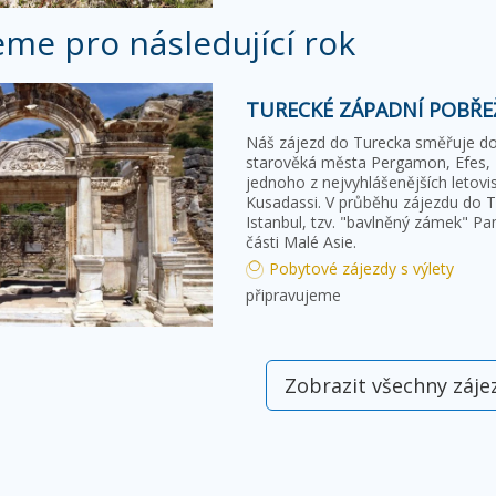
eme pro následující rok
TURECKÉ ZÁPADNÍ POBŘEŽ
Náš zájezd do Turecka směřuje do 
starověká města Pergamon, Efes, Mi
jednoho z nejvyhlášenějších letov
Kusadassi. V průběhu zájezdu do T
Istanbul, tzv. "bavlněný zámek" Pa
části Malé Asie.
Pobytové zájezdy s výlety
připravujeme
Zobrazit všechny záje