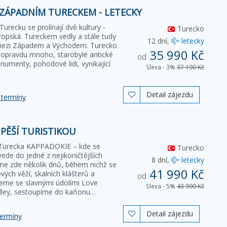
 ZÁPADNÍM TURECKEM - LETECKY
 Turecku se prolínají dvě kultury -
Turecko
vropská. Tureckem vedly a stále tudy
12 dní,
letecky
mezi Západem a Východem. Turecko
35 990 Kč
 opravdu mnoho, starobylé antické
od
umenty, pohodové lidi, vynikající
Sleva - 3%
37 190 Kč
Detail zájezdu

 termíny
 PĚŠÍ TURISTIKOU
o Turecka KAPPADOKIE – kde se
Turecko
de do jedné z nejikoničtějších
8 dní,
letecky
íme zde několik dnů, během nichž se
41 990 Kč
ých věží, skalních klášterů a
od
deme se slavnými údolími Love
Sleva - 5%
43 990 Kč
Valley, sestoupíme do kaňonu…
Detail zájezdu

termíny