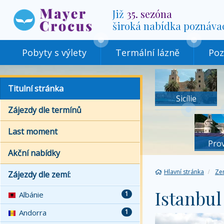
Již
35. sezóna
široká nabídka poznáva
Pobyty s výlety
Termální lázně
Poz
Titulní stránka
Sicílie
Zájezdy dle termínů
Last moment
Pro
Akční nabídky
Hlavní stránka
Ze
Zájezdy dle zemí:
Istanbul
Albánie
1
Andorra
1