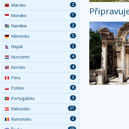
Maroko
2
Připravuj
Monako
1
Namíbie
2
Německo
5
Nepál
2
Nizozemí
4
Norsko
4
Peru
2
Polsko
8
Portugalsko
3
Rakousko
21
Rumunsko
2
10