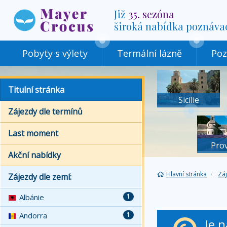
Již
35. sezóna
široká nabídka poznáva
Pobyty s výlety
Termální lázně
Poz
Titulní stránka
Sicílie
Zájezdy dle termínů
Last moment
Pro
Akční nabídky
Hlavní stránka
Zá
Zájezdy dle zemí:
Albánie
1
Andorra
1
Je 