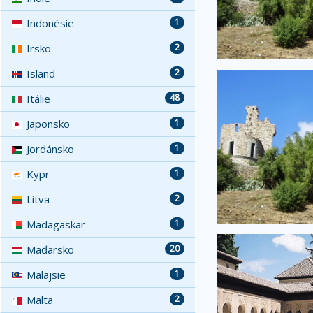
Indonésie
1
Irsko
2
Island
2
Itálie
48
Japonsko
1
Jordánsko
1
Kypr
1
Litva
2
Madagaskar
1
Maďarsko
20
Malajsie
1
Malta
2