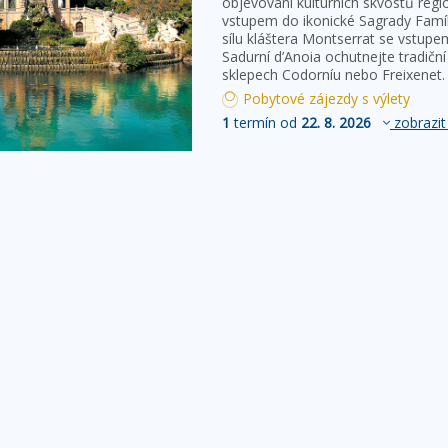
objevování kulturních skvostů regi
vstupem do ikonické Sagrady Famíl
sílu kláštera Montserrat se vstupe
Sadurní d’Anoia ochutnejte tradičn
sklepech Codorníu nebo Freixenet.
Pobytové zájezdy s výlety
1
termín od
22. 8. 2026
zobrazit