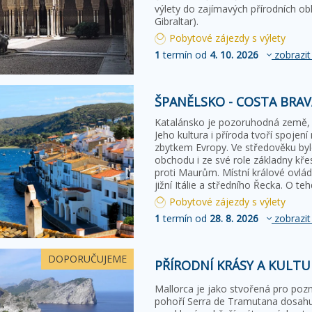
výlety do zajímavých přírodních obl
Gibraltar).
Pobytové zájezdy s výlety
1
termín od
4. 10. 2026
zobrazit
ŠPANĚLSKO - COSTA BRAV
Katalánsko je pozoruhodná země, v
Jeho kultura i příroda tvoří spoje
zbytkem Evropy. Ve středověku byl
obchodu i ze své role základny křes
proti Maurům. Místní králové ovlád
jižní Itálie a středního Řecka. O t
Pobytové zájezdy s výlety
1
termín od
28. 8. 2026
zobrazit
DOPORUČUJEME
PŘÍRODNÍ KRÁSY A KULTU
Mallorca je jako stvořená pro pozn
pohoří Serra de Tramutana dosahuj