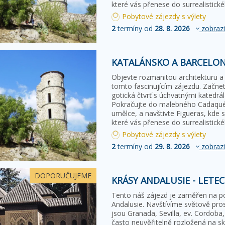
které vás přenese do surrealistic
Pobytové zájezdy s výlety
2
termíny od
28. 8. 2026
zobrazi
KATALÁNSKO A BARCELON
Objevte rozmanitou architekturu a
tomto fascinujícím zájezdu. Začnet
gotická čtvrť s úchvatnými katedrá
Pokračujte do malebného Cadaqués
umělce, a navštivte Figueras, kde
které vás přenese do surrealistic
Pobytové zájezdy s výlety
2
termíny od
29. 8. 2026
zobrazi
DOPORUČUJEME
KRÁSY ANDALUSIE - LETE
Tento náš zájezd je zaměřen na p
Andalusie. Navštívíme světově pros
jsou Granada, Sevilla, ev. Cordoba,
často neuvěřitelně rozložená na sk