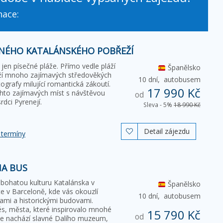
nace:
NÉHO KATALÁNSKÉHO POBŘEŽÍ
jen písečné pláže. Přímo vedle pláží
Španělsko
eží mnoho zajímavých středověkých
10 dní,
autobusem
ografy milující romantická zákoutí.
17 990 Kč
hto zajímavých míst s návštěvou
od
rdci Pyrenejí.
Sleva - 5%
18 990 Kč
Detail zájezdu

 termíny
NA BUS
 bohatou kulturu Katalánska v
Španělsko
e v Barceloně, kde vás okouzlí
10 dní,
autobusem
lami a historickými budovami.
, města, které inspirovalo mnohé
15 790 Kč
od
 se nachází slavné Dalího muzeum,