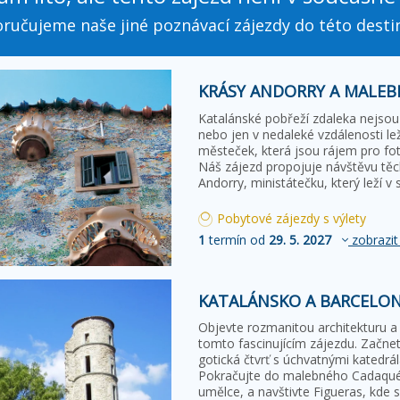
ručujeme naše jiné poznávací zájezdy do této desti
KRÁSY ANDORRY A MALEB
Katalánské pobřeží zdaleka nejsou 
nebo jen v nedaleké vzdálenosti l
městeček, která jsou rájem pro fot
Náš zájezd propojuje návštěvu těc
Andorry, ministátečku, který leží v s
Pobytové zájezdy s výlety
1
termín od
29. 5. 2027
zobrazit
KATALÁNSKO A BARCELO
Objevte rozmanitou architekturu a
tomto fascinujícím zájezdu. Začnet
gotická čtvrť s úchvatnými katedrá
Pokračujte do malebného Cadaqués
umělce, a navštivte Figueras, kde