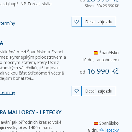
astí (např. NP Torcal, skála
Sleva - 3%
29 990 Kč
Detail zájezdu

 termíny
A
klíněná mezi Španělsko a Francii.
Španělsko
ní mezi Pyrenejským poloostrovem a
10 dní,
autobusem
o mocným státem, který těžil z
ťanských válečníků, již bojovali
16 990 Kč
od
ali velkou část Středomoří včetně
ehdejším bohatství…
Detail zájezdu

 termíny
RA MALLORCY - LETECKY
ávání jak přírodních krás (divoké
Španělsko
ící výšky přes 1400m n.m.,
8 dní,
letecky