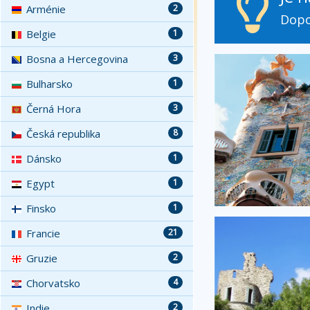
Arménie
2
Dopo
Belgie
1
Bosna a Hercegovina
3
Bulharsko
1
Černá Hora
3
Česká republika
8
Dánsko
1
Egypt
1
Finsko
1
Francie
21
Gruzie
2
Chorvatsko
4
Indie
2