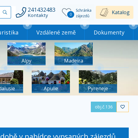
241432483
Schránka
Vyhledat
Katalog
0
Kontakty
zájezdů
ristika
Vzdálené země
Dokumenty
Alpy
Madeira
dalusie
Apulie
Pyreneje
obj.č.136

é době v nabídce vypsaných zájezdů.