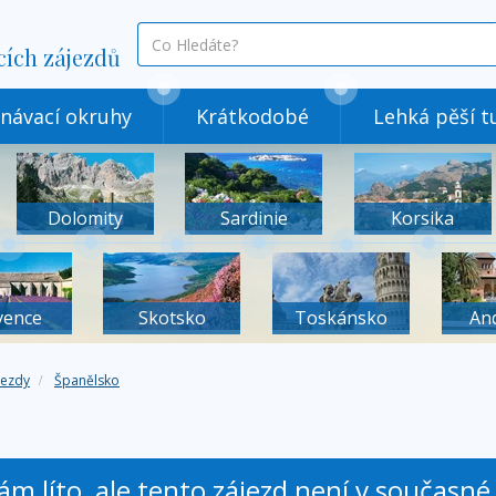
co
cích zájezdů
hledáte
návací okruhy
Krátkodobé
Lehká pěší tu
Dolomity
Sardinie
Korsika
vence
Skotsko
Toskánsko
An
jezdy
Španělsko
nám líto, ale tento zájezd není v současn