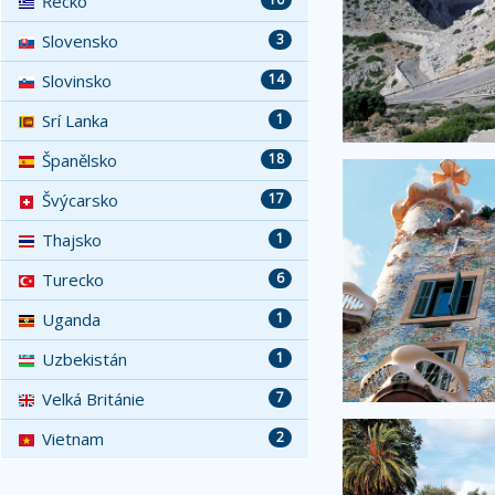
Řecko
Slovensko
3
Slovinsko
14
Srí Lanka
1
Španělsko
18
Švýcarsko
17
Thajsko
1
Turecko
6
Uganda
1
Uzbekistán
1
Velká Británie
7
Vietnam
2