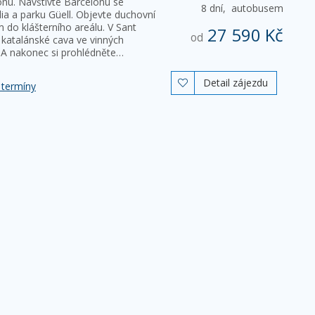
onu. Navštivte Barcelonu se
8 dní,
autobusem
ia a parku Güell. Objevte duchovní
m do klášterního areálu. V Sant
27 590 Kč
od
í katalánské cava ve vinných
 A nakonec si prohlédněte…
Detail zájezdu

 termíny