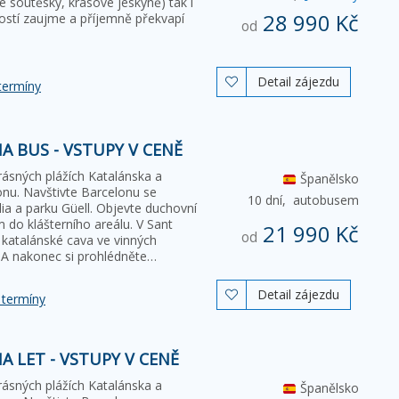
é soutěsky, krasové jeskyně) tak i
28 990 Kč
ostí zaujme a příjemně překvapí
od
Detail zájezdu

termíny
 BUS - VSTUPY V CENĚ
rásných plážích Katalánska a
Španělsko
onu. Navštivte Barcelonu se
10 dní,
autobusem
ia a parku Güell. Objevte duchovní
m do klášterního areálu. V Sant
21 990 Kč
od
í katalánské cava ve vinných
 A nakonec si prohlédněte…
Detail zájezdu

 termíny
 LET - VSTUPY V CENĚ
rásných plážích Katalánska a
Španělsko