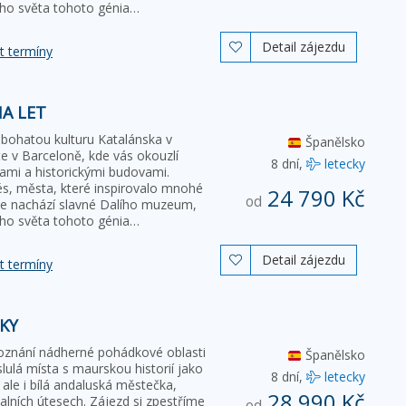
kého světa tohoto génia…
Detail zájezdu

t termíny
A LET
 bohatou kulturu Katalánska v
Španělsko
e v Barceloně, kde vás okouzlí
8 dní,
letecky
lami a historickými budovami.
, města, které inspirovalo mnohé
24 790 Kč
od
 se nachází slavné Dalího muzeum,
kého světa tohoto génia…
Detail zájezdu

t termíny
CKY
oznání nádherné pohádkové oblasti
Španělsko
lulá místa s maurskou historií jako
8 dní,
letecky
 ale i bílá andaluská městečka,
28 990 Kč
alních útesech. Zájezd si zpestříme
od