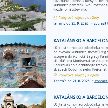
rozeklané pobřeží s útesy, úchvatn
kulturních památek. Svou rozmanit
každého návštěvníka.
Pobytové zájezdy s výlety
termíny od
25. 9. 2026
zobrazit 
KATALÁNSKO A BARCELONA
Užijte si kombinaci odpočinku na k
objevování kulturních skvostů regi
vstupem do ikonické Sagrady Famíl
sílu kláštera Montserrat se vstupe
Sadurní d’Anoia ochutnejte tradičn
sklepech Codorníu nebo Freixenet.
Pobytové zájezdy s výlety
1
termín od
21. 8. 2026
zobrazit
KATALÁNSKO A BARCELONA
Užijte si kombinaci odpočinku na k