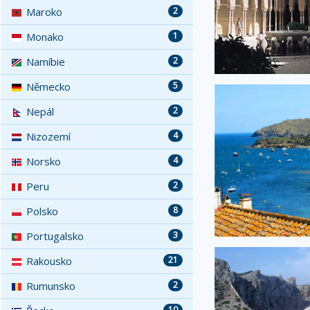
Maroko
2
Monako
1
Namíbie
2
Německo
5
Nepál
2
Nizozemí
4
Norsko
4
Peru
2
Polsko
8
Portugalsko
3
Rakousko
21
Rumunsko
2
10