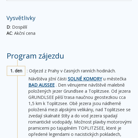
Vysvětlivky
D
: Dospělí
AC
: Akční cena
Program zájezdu
1. den
: Odjezd z Prahy v časných ranních hodinách.
Návštěva jižní části
SOLNÉ KOMORY
u městečka
BAD AUSSEE
. Den věnujeme návštěvě malebně
položených jezer Grundlsee a Toplitzsee. Od jezera
GRUNDLSEE pěší trasa naučnou geostezkou cca
1,5 km k Toplitzsee. Obě jezera jsou nádherně
položená mezi alpskými velikány, nad Toplitzsee se
zvedají skalnaté štíty a do vod jezera spadají
romantické vodopády. Možnost plavby motorovými
pramicemi po tajuplném TOPLITZSEE, které je
opředené legendami o nacistických pokladech,