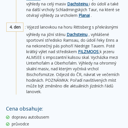
výhledy na celý masiv
Dachsteinu
i do údolí a také
na další vrcholy Schladmingských Taur, na které se
otvírají výhledy za vrcholem
Planai
.
4. den
: Výjezd lanovkou na horu Rittisberg s překrásnými
výhledy na jižní stěnu
Dachsteinu
, vyhlášené
sportovní středisko Ramsau, do údolí řeky Enns a
na nekonečný pás pohoří Niedrige Tauern. Poté
krátký výlet nad střediskem
FILZMOOS
k jezeru
ALMSEE s impozantní kulisou skal. Vycházka mezi
Unterhofalm a Oberhofalm. Výhledy na ohromný
skalní masiv, nad kterým vyčnívá vrchol
Bischofsmütze. Odjezd do ČR, návrat ve večerních
hodinách. POZNÁMKA: Pořadí navštívených míst
může být změněno dle aktuálních jízdních řádů
lanovek.
Cena obsahuje:
dopravu autobusem
průvodce