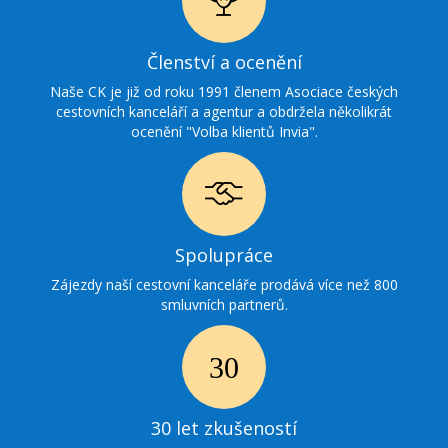
Ikonka
Členství a ocenění
ocenění
Naše CK je již od roku 1991 členem Asociace českých
cestovních kanceláří a agentur a obdržela několikrát
ocenění "Volba klientů Invia".
Ikonka
Spolupráce
spolupráce
Zájezdy naší cestovní kanceláře prodává více než 800
smluvních partnerů.
Ikonka
30
30 let zkušeností