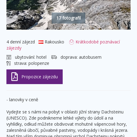
17 fotografií
4 denní zájezd
Rakousko
Krátkodobé poznávací
zájezdy
ubytování:
hotel
doprava:
autobusem
strava:
polopenze
- lanovky v ceně
Vydejte se s námi na pobyt v oblasti jižní strany Dachsteinu
(UNESCO). Zde podnikneme lehké výlety do údolí a na
vyhlídky, odkud můžete obdivovat mohutné vápencové hory,
zalesněná úbočí, půvabné pastviny, vodopády i krásná jezera.
Nad tím vším dominuje ohromný vrchol Dachsteinu pokrytý