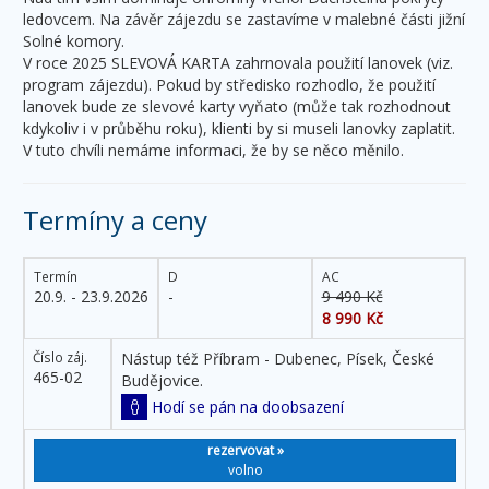
ledovcem. Na závěr zájezdu se zastavíme v malebné části jižní
Solné komory.
V roce 2025 SLEVOVÁ KARTA zahrnovala použití lanovek (viz.
program zájezdu). Pokud by středisko rozhodlo, že použití
lanovek bude ze slevové karty vyňato (může tak rozhodnout
kdykoliv i v průběhu roku), klienti by si museli lanovky zaplatit.
V tuto chvíli nemáme informaci, že by se něco měnilo.
Termíny a ceny
Termín
D
AC
20.9. - 23.9.2026
-
9 490 Kč
8 990 Kč
Číslo záj.
Nástup též Příbram - Dubenec, Písek, České
465-02
Budějovice.
Hodí se pán na doobsazení
rezervovat »
volno