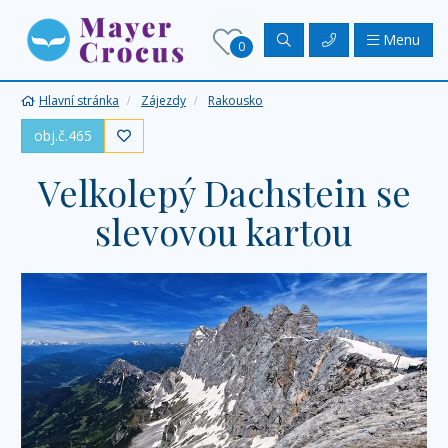
Menu
0
Hlavní stránka
Zájezdy
Rakousko
obj.č.465

Velkolepý Dachstein se
slevovou kartou