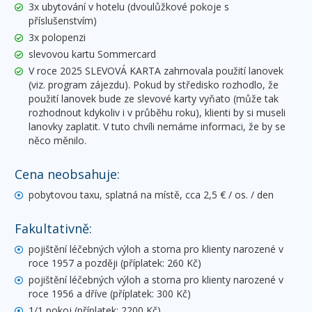
3x ubytování v hotelu (dvoulůžkové pokoje s
příslušenstvím)
3x polopenzi
slevovou kartu Sommercard
V roce 2025 SLEVOVÁ KARTA zahrnovala použití lanovek
(viz. program zájezdu). Pokud by středisko rozhodlo, že
použití lanovek bude ze slevové karty vyňato (může tak
rozhodnout kdykoliv i v průběhu roku), klienti by si museli
lanovky zaplatit. V tuto chvíli nemáme informaci, že by se
něco měnilo.
Cena neobsahuje:
pobytovou taxu, splatná na místě, cca 2,5 € / os. / den
Fakultativně:
pojištění léčebných výloh a storna pro klienty narozené v
roce 1957 a později (příplatek: 260 Kč)
pojištění léčebných výloh a storna pro klienty narozené v
roce 1956 a dříve (příplatek: 300 Kč)
1/1 pokoj (příplatek: 2200 Kč)