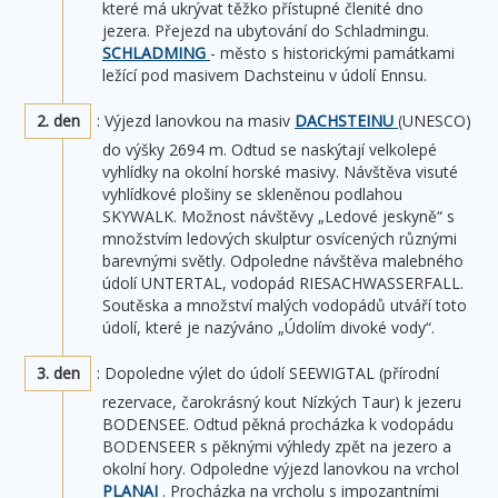
které má ukrývat těžko přístupné členité dno
jezera. Přejezd na ubytování do Schladmingu.
SCHLADMING
- město s historickými památkami
ležící pod masivem Dachsteinu v údolí Ennsu.
2. den
: Výjezd lanovkou na masiv
DACHSTEINU
(UNESCO)
do výšky 2694 m. Odtud se naskýtají velkolepé
vyhlídky na okolní horské masivy. Návštěva visuté
vyhlídkové plošiny se skleněnou podlahou
SKYWALK. Možnost návštěvy „Ledové jeskyně“ s
množstvím ledových skulptur osvícených různými
barevnými světly. Odpoledne návštěva malebného
údolí UNTERTAL, vodopád RIESACHWASSERFALL.
Soutěska a množství malých vodopádů utváří toto
údolí, které je nazýváno „Údolím divoké vody“.
3. den
: Dopoledne výlet do údolí SEEWIGTAL (přírodní
rezervace, čarokrásný kout Nízkých Taur) k jezeru
BODENSEE. Odtud pěkná procházka k vodopádu
BODENSEER s pěknými výhledy zpět na jezero a
okolní hory. Odpoledne výjezd lanovkou na vrchol
PLANAI
. Procházka na vrcholu s impozantními