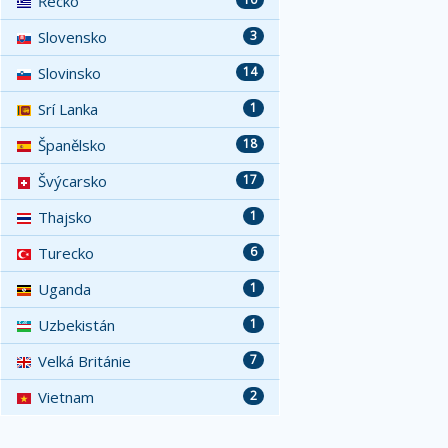
Řecko
Slovensko
3
Slovinsko
14
Srí Lanka
1
Španělsko
18
Švýcarsko
17
Thajsko
1
Turecko
6
Uganda
1
Uzbekistán
1
Velká Británie
7
Vietnam
2