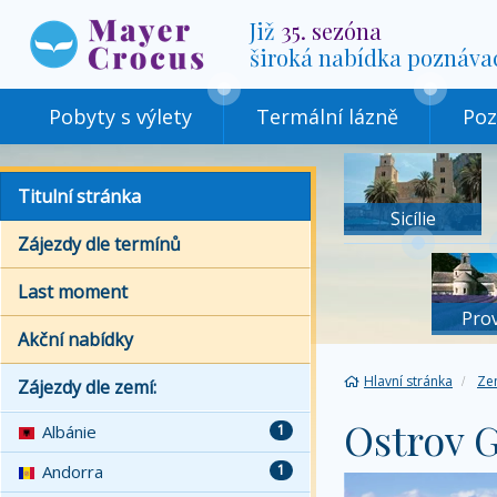
Již
35. sezóna
široká nabídka poznáva
Pobyty s výlety
Termální lázně
Poz
Titulní stránka
Sicílie
Zájezdy dle termínů
Last moment
Pro
Akční nabídky
Hlavní stránka
Ze
Zájezdy dle zemí:
Ostrov 
Albánie
1
Andorra
1