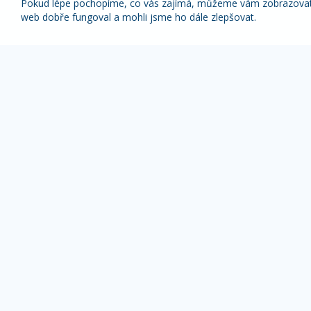
Pokud lépe pochopíme, co vás zajímá, můžeme vám zobrazovat p
web dobře fungoval a mohli jsme ho dále zlepšovat.
Nabídky nejlepších zájezdů pravidelně na váš
e-mail
1x týdně (vyšší slevy)
1x měsíčně
Z odběru novinek se můžete kdykoliv odhlásit.
ZÁJEZDY DLE TYPU
OBLÍBENÉ DESTI
Pobyty s výlety
Alpy zájezdy