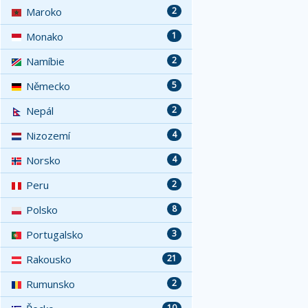
Maroko
2
Monako
1
Namíbie
2
Německo
5
Nepál
2
Nizozemí
4
Norsko
4
Peru
2
Polsko
8
Portugalsko
3
Rakousko
21
Rumunsko
2
10