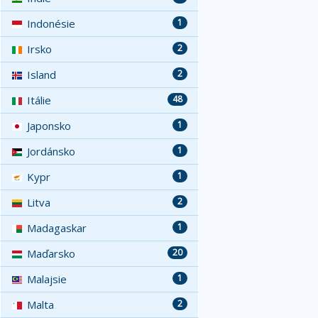
Indonésie
1
Irsko
2
Island
2
Itálie
48
Japonsko
1
Jordánsko
1
Kypr
1
Litva
2
Madagaskar
1
Maďarsko
20
Malajsie
1
Malta
2