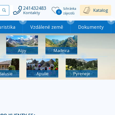
241432483
Schránka
Vyhledat
Katalog
0
Kontakty
zájezdů
ristika
Vzdálené země
Dokumenty
Alpy
Madeira
dalusie
Apulie
Pyreneje