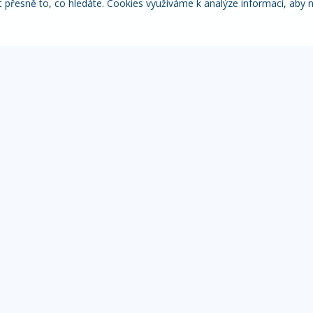
řesně to, co hledáte. Cookies využíváme k analýze informací, aby 
Itálie
Pobytové zájezdy
Adventní
NACE
MOHLO BY VÁS ZAJÍMAT
IN
Přehled zájezdů
Žá