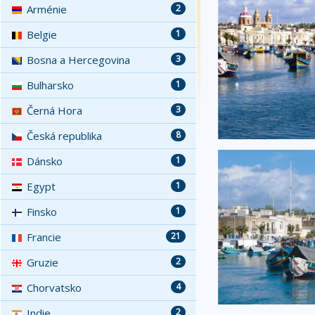
Arménie
2
Belgie
1
Bosna a Hercegovina
3
Bulharsko
1
Černá Hora
3
Česká republika
8
Dánsko
1
Egypt
1
Finsko
1
Francie
21
Gruzie
2
Chorvatsko
4
Indie
2