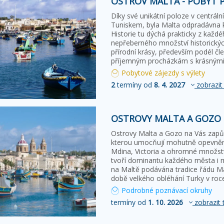
OSTROV MALTA - POBYT P
Díky své unikátní poloze v centráln
Tuniskem, byla Malta odpradávna k
Historie tu dýchá prakticky z kaž
nepřeberného množství historický
přírodní krásy, především podél čle
příjemným procházkám s krásnými 
Pobytové zájezdy s výlety
2
termíny od
8. 4. 2027
zobrazit
OSTROVY MALTA A GOZO
Ostrovy Malta a Gozo na Vás zapůs
kterou umocňují mohutně opevněná 
Mdina, Victoria a ohromné množství
tvoří dominantu každého města i 
na Maltě podávána tradice řádu Mal
době velkého obléhání Turky v roc
Podrobné poznávací okruhy
termíny od
1. 10. 2026
zobrazit 