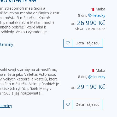
RO KLIENTY 55+
ím Středomoří mezi Sicílií a
Malta
řižovatkou mnoha odlišných kultur.
8 dní,
letecky
dého města či městečka. Kromě
26 990 Kč
ch památek nabízí Malta i mnohé
od
nitého pobřeží, které láká k
Sleva - 7%
28 990 Kč
výhledy. Velkou výhodou je…
Detail zájezdu

 termíny
obí svojí starobylou atmosférou,
Malta
města jako Valletta, Vittoriosa,
8 dní,
letecky
 velkých katedrál a kostelů, které
malého městečka.Velmi působivě je
29 190 Kč
od
tézkých rytířů, příběh Malty v
e 1565 a její houževnatá…
Detail zájezdu

termíny