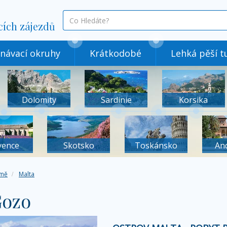
co
cích zájezdů
hledáte
návací okruhy
Krátkodobé
Lehká pěší tu
Dolomity
Sardinie
Korsika
vence
Skotsko
Toskánsko
An
mě
Malta
Gozo