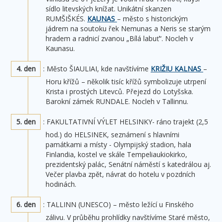
sídlo litevských knížat. Unikátní skanzen
RUMŠIŠKÉS.
KAUNAS
– město s historickým
jádrem na soutoku řek Nemunas a Neris se starým
hradem a radnicí zvanou „Bílá labuť“. Nocleh v
Kaunasu.
4. den
: Město ŠIAULIAI, kde navštívíme
KRIŽIU KALNAS
–
Horu křížů – několik tisíc křížů symbolizuje utrpení
Krista i prostých Litevců. Přejezd do Lotyšska.
Barokní zámek RUNDALE. Nocleh v Tallinnu.
5. den
: FAKULTATIVNÍ VÝLET HELSINKY- ráno trajekt (2,5
hod.) do HELSINEK, seznámení s hlavními
památkami a místy - Olympijský stadion, hala
Finlandia, kostel ve skále Tempeliaukiokirko,
prezidentský palác, Senátní náměstí s katedrálou aj.
Večer plavba zpět, návrat do hotelu v pozdních
hodinách.
6. den
: TALLINN (UNESCO) – město ležící u Finského
zálivu. V průběhu prohlídky navštívíme Staré město,