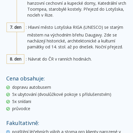
hanzovní cechovní a kupecké domy, Katedrální vrch
Toompea, starobylé kostely. Přejezd do Lotyšska,
nocleh v Rize.
7. den
: Hlavní město Lotyšska RIGA (UNESCO) se starým
městem na východním břehu Daugavy. Zde se
nacházejí historické, architektonické a kulturní
památky od 14. stol. až po dnešek. Noční přejezd.
8. den
: Návrat do ČR v ranních hodinách.
Cena obsahuje:
dopravu autobusem
5x ubytování (dvoulůžkové pokoje s příslušenstvím)
5x snídani
průvodce
Fakultativně:
pojištění léčebných výloh a storna pro klienty narozené v