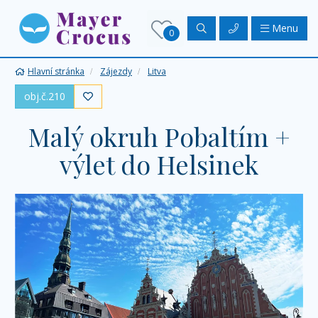
Menu
0
Hlavní stránka
Zájezdy
Litva
obj.č.210

Malý okruh Pobaltím +
výlet do Helsinek