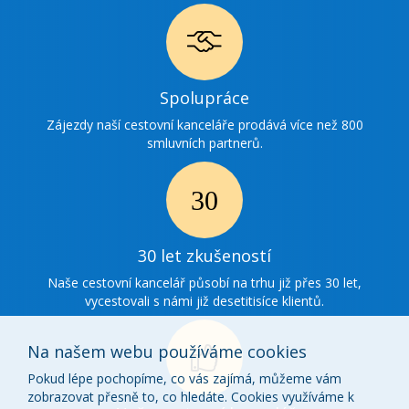
Ikonka
Spolupráce
spolupráce
Zájezdy naší cestovní kanceláře prodává více než 800
smluvních partnerů.
Ikonka
30
30 let zkušeností
zkušenosti
Naše cestovní kancelář působí na trhu již přes 30 let,
vycestovali s námi již desetitisíce klientů.
Na našem webu používáme cookies
Pokud lépe pochopíme, co vás zajímá, můžeme vám
zobrazovat přesně to, co hledáte. Cookies využíváme k
Ikonka