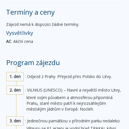
Termíny a ceny
Zájezd nemá k dispozici žádné termíny.
Vysvětlivky
AC
: Akční cena
Program zájezdu
1. den
: Odjezd z Prahy. Přejezd přes Polsko do Litvy.
2. den
: VILNIUS (UNESCO) – hlavní a největší město Litvy,
které svým půvabem a atmosférou připomíná
Prahu, staré město patří k nejrozsáhlejším
městským jádrům v Evropě. Nocleh.
3. den
: Jedinečnou památkou v přírodním parku nedaleko
Vilniusu se 61 jezery je vodní hrad TRAKAI, kdysi