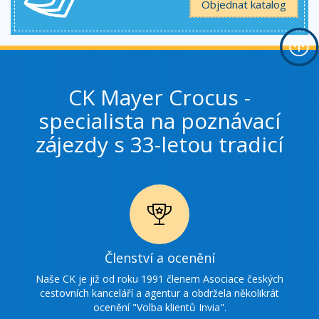
Objednat katalog
CK Mayer Crocus -
specialista na poznávací
zájezdy s 33-letou tradicí
Ikonka
Členství a ocenění
ocenění
Naše CK je již od roku 1991 členem Asociace českých
cestovních kanceláří a agentur a obdržela několikrát
ocenění "Volba klientů Invia".