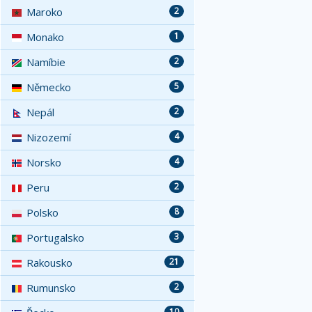
Maroko
2
Monako
1
Namíbie
2
Německo
5
Nepál
2
Nizozemí
4
Norsko
4
Peru
2
Polsko
8
Portugalsko
3
Rakousko
21
Rumunsko
2
10