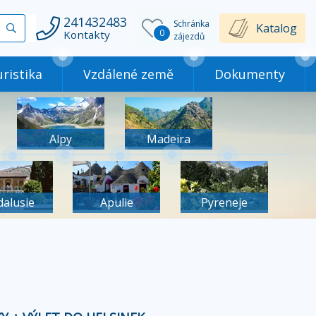
241432483
Schránka
Vyhledat
Katalog
0
Kontakty
zájezdů
ristika
Vzdálené země
Dokumenty
Alpy
Madeira
dalusie
Apulie
Pyreneje