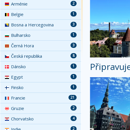
Arménie
2
Belgie
1
Bosna a Hercegovina
3
Bulharsko
1
Černá Hora
3
Česká republika
8
Připravuj
Dánsko
1
Egypt
1
Finsko
1
Francie
21
Gruzie
2
Chorvatsko
4
Indie
2