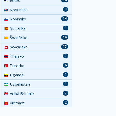
Řecko
Slovensko
3
Slovinsko
14
Srí Lanka
1
Španělsko
18
Švýcarsko
17
Thajsko
1
Turecko
6
Uganda
1
Uzbekistán
1
Velká Británie
7
Vietnam
2