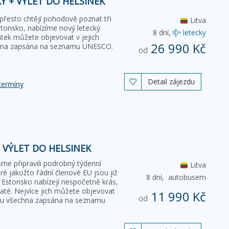
 + VÝLET DO HELSINEK
přesto chtějí pohodově poznat tři
Litva
Estonsko, nabízíme nový letecký
8 dní,
letecky
átek můžete objevovat v jejich
26 990 Kč
echna zapsána na seznamu UNESCO.
od
Detail zájezdu

termíny
 VÝLET DO HELSINEK
sme připravili podrobný týdenní
Litva
ré jakožto řádní členové EU jsou již
8 dní,
autobusem
i Estonsko nabízejí nespočetně krás,
até. Nejvíce jich můžete objevovat
11 990 Kč
od
jsou všechna zapsána na seznamu