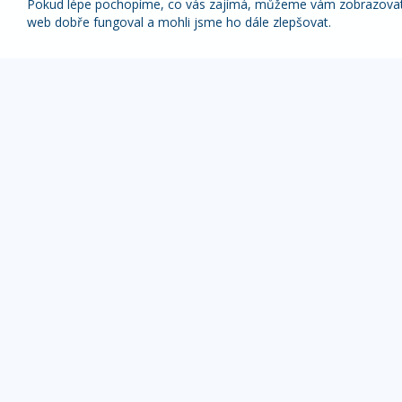
Pokud lépe pochopíme, co vás zajímá, můžeme vám zobrazovat p
web dobře fungoval a mohli jsme ho dále zlepšovat.
Nabídky nejlepších zájezdů pravidelně na váš
e-mail
1x týdně (vyšší slevy)
1x měsíčně
Z odběru novinek se můžete kdykoliv odhlásit.
ZÁJEZDY DLE TYPU
OBLÍBENÉ DESTI
Pobyty s výlety
Alpy zájezdy