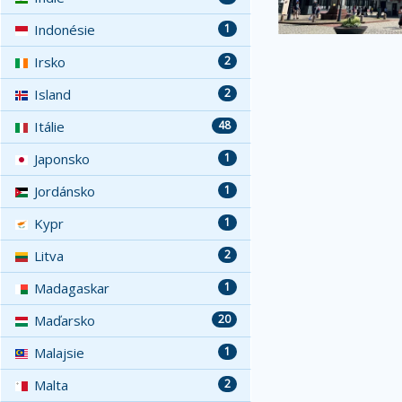
Indonésie
1
Irsko
2
Island
2
Itálie
48
Japonsko
1
Jordánsko
1
Kypr
1
Litva
2
Madagaskar
1
Maďarsko
20
Malajsie
1
Malta
2