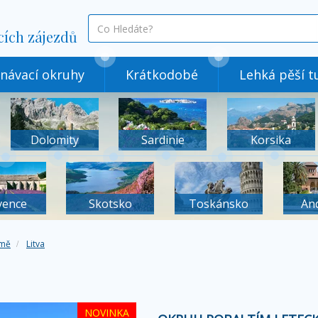
co
cích zájezdů
hledáte
návací okruhy
Krátkodobé
Lehká pěší tu
Dolomity
Sardinie
Korsika
vence
Skotsko
Toskánsko
An
mě
Litva
NOVINKA