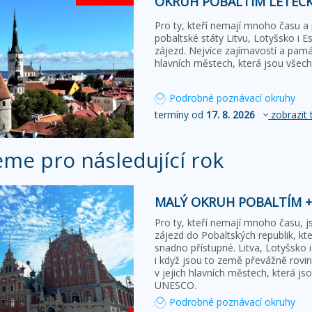
OKRUH POBALTÍM LETECKY
Pro ty, kteří nemají mnoho času a 
pobaltské státy Litvu, Lotyšsko i 
zájezd. Nejvíce zajímavostí a pam
hlavních městech, která jsou vš
Podrobné poznávací okruhy
termíny od
17. 8. 2026
zobrazit 
eme pro následující rok
MALÝ OKRUH POBALTÍM +
Pro ty, kteří nemají mnoho času, j
zájezd do Pobaltských republik, kte
snadno přístupné. Litva, Lotyšsko 
i když jsou to země převážně rovin
v jejich hlavních městech, která 
UNESCO.
Podrobné poznávací okruhy