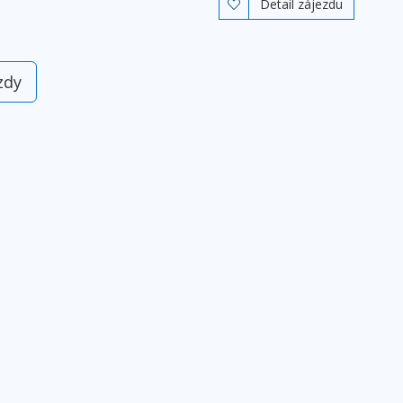
Detail zájezdu

zdy