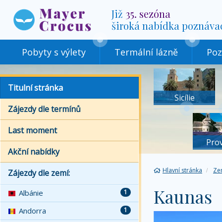
Již
35. sezóna
široká nabídka poznáva
Pobyty s výlety
Termální lázně
Poz
Titulní stránka
Sicílie
Zájezdy dle termínů
Last moment
Pro
Akční nabídky
Hlavní stránka
Ze
Zájezdy dle zemí:
Kaunas
Albánie
1
Andorra
1