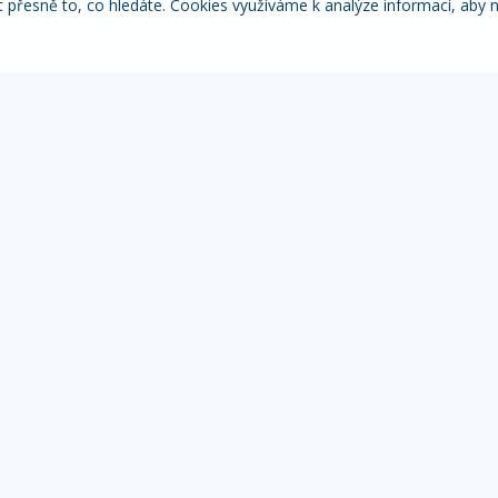
řesně to, co hledáte. Cookies využíváme k analýze informací, aby 
Itálie
Pobytové zájezdy
Adventní
NACE
MOHLO BY VÁS ZAJÍMAT
IN
Přehled zájezdů
Žá