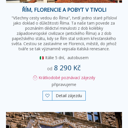
ŘÍM, FLORENCIE A POBYT V TIVOLI
"Všechny cesty vedou do Říma", tvrdí jedno staré přísloví
jako doklad o důležitosti Říma. Ta naše tam povede za
poznáním dědictví minulosti z dob kolébky
západoevropské civilizace (antického Říma) a z dob
papežského státu, kdy se Řím stal srdcem křesťanského
světa. Cestou se zastavíme ve Florencii, městě, do jehož
tváře se tak významně vepsala italská renesance.
Itálie
5 dní,
autobusem
8 290 Kč
od
Krátkodobé poznávací zájezdy
připravujeme
Detail zájezdu
