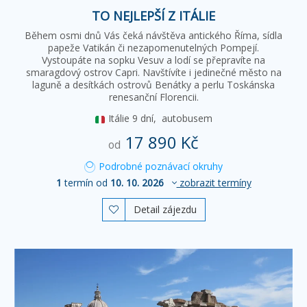
TO NEJLEPŠÍ Z ITÁLIE
Během osmi dnů Vás čeká návštěva antického Říma, sídla
papeže Vatikán či nezapomenutelných Pompejí.
Vystoupáte na sopku Vesuv a lodí se přepravíte na
smaragdový ostrov Capri. Navštívíte i jedinečné město na
laguně a desítkách ostrovů Benátky a perlu Toskánska
renesanční Florencii.
Itálie
9 dní,
autobusem
17 890 Kč
od
Podrobné poznávací okruhy
1
termín od
10. 10. 2026
zobrazit termíny
Detail zájezdu
