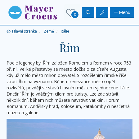
Menu
0
Hlavní stránka
Země
Itálie
Řím
Podle legendy byl Řím založen Romulem a Remem v roce 753
př. n.l. Veliké přestavby se město dočkalo za císaře Augusta,
kdy už mělo městi milion obyvatel. S rozdělením římské říše
ztrácí Řím na významu. Během renezance město opět
rozkvétá, později se stává hlavním městem sjednocené Itálie.
Dnešní Řím je vděčným cílem pro turisty. Lze zde strávit
několik dní, během nich můžete navštívit Vatikán, Forum
Romanum, Andělský hrad, Koloseum, katakomby či nesčetná
muzea a galerie.