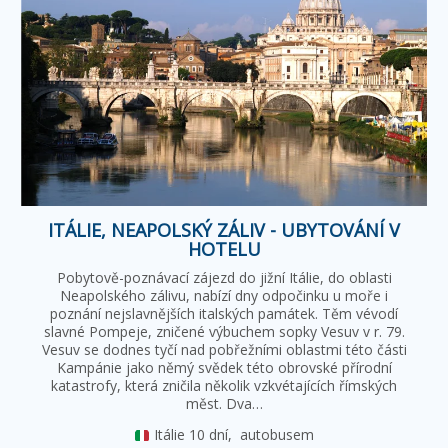
ITÁLIE, NEAPOLSKÝ ZÁLIV - UBYTOVÁNÍ V
HOTELU
Pobytově-poznávací zájezd do jižní Itálie, do oblasti
Neapolského zálivu, nabízí dny odpočinku u moře i
poznání nejslavnějších italských památek. Těm vévodí
slavné Pompeje, zničené výbuchem sopky Vesuv v r. 79.
Vesuv se dodnes tyčí nad pobřežními oblastmi této části
Kampánie jako němý svědek této obrovské přírodní
katastrofy, která zničila několik vzkvétajících římských
měst. Dva…
Itálie
10 dní,
autobusem