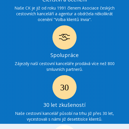
ocenění
Naše CK je již od roku 1991 členem Asociace českých
cestovních kanceláří a agentur a obdržela několikrát
ocenění "Volba klientů Invia".
Ikonka
Spolupráce
spolupráce
Zájezdy naší cestovní kanceláře prodává více než 800
smluvních partnerů.
Ikonka
30
30 let zkušeností
zkušenosti
Naše cestovní kancelář působí na trhu již přes 30 let,
vycestovali s námi již desetitisíce klientů.