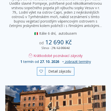
Uvidíte slavné Pompeje, pohřbené pod několikametrovou
vrstvou sopečného popela při výbuchu sopky Vesuv v r.
79,. Lodní výlet na ostrov Capri, jeden z nejkrásnějších
ostrovů v Tyrrhénském moři, nabízí seznámení s tímto
bujnou vegetací porostlým vápencovým ostrovem s
četnými jeskyněmi kolem pobřeží i s římskými antickými…
Itálie
6 dní,
autobusem
12 690 Kč
od
Sleva - 2%
12 990 Kč
Krátkodobé poznávací zájezdy
1
termín od
27. 10. 2026
zobrazit termíny
Detail zájezdu
