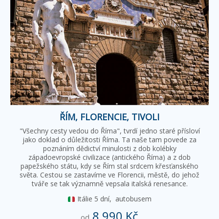
ŘÍM, FLORENCIE, TIVOLI
"Všechny cesty vedou do Říma", tvrdí jedno staré přísloví
jako doklad o důležitosti Říma. Ta naše tam povede za
poznáním dědictví minulosti z dob kolébky
západoevropské civilizace (antického Říma) a z dob
papežského státu, kdy se Řím stal srdcem křesťanského
světa. Cestou se zastavíme ve Florencii, městě, do jehož
tváře se tak významně vepsala italská renesance.
Itálie
5 dní,
autobusem
8 990 Kč
od