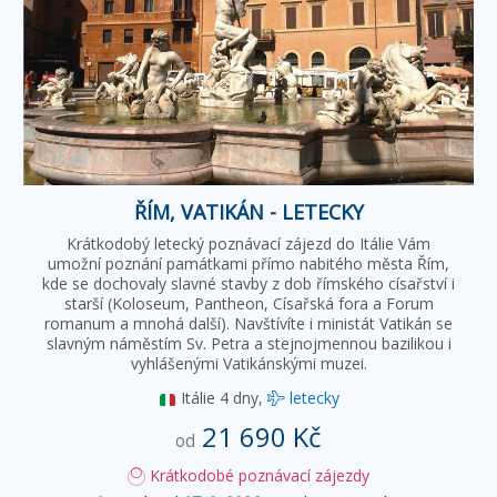
ŘÍM, VATIKÁN - LETECKY
Krátkodobý letecký poznávací zájezd do Itálie Vám
umožní poznání památkami přímo nabitého města Řím,
kde se dochovaly slavné stavby z dob římského císařství i
starší (Koloseum, Pantheon, Císařská fora a Forum
romanum a mnohá další). Navštívíte i ministát Vatikán se
slavným náměstím Sv. Petra a stejnojmennou bazilikou i
vyhlášenými Vatikánskými muzei.
Itálie
4 dny,
letecky
21 690 Kč
od
Krátkodobé poznávací zájezdy