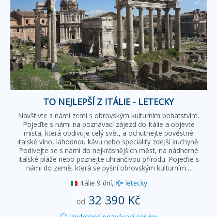
TO NEJLEPŠÍ Z ITÁLIE - LETECKY
Navštivte s námi zemi s obrovským kulturním bohatstvím.
Pojeďte s námi na poznávací zájezd do Itálie a objevte
místa, která obdivuje celý svět, a ochutnejte pověstné
italské víno, lahodnou kávu nebo speciality zdejší kuchyně.
Podívejte se s námi do nejkrásnějších měst, na nádherné
italské pláže nebo poznejte uhrančivou přírodu. Pojeďte s
námi do země, která se pyšní obrovským kulturním…
Itálie
9 dní,
letecky
32 390 Kč
od
Podrobné poznávací okruhy