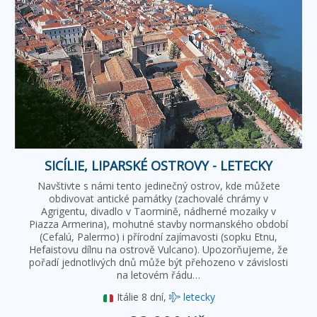
SICÍLIE, LIPARSKÉ OSTROVY - LETECKY
Navštivte s námi tento jedinečný ostrov, kde můžete
obdivovat antické památky (zachovalé chrámy v
Agrigentu, divadlo v Taormině, nádherné mozaiky v
Piazza Armerina), mohutné stavby normanského období
(Cefalú, Palermo) i přírodní zajímavosti (sopku Etnu,
Hefaistovu dílnu na ostrově Vulcano). Upozorňujeme, že
pořadí jednotlivých dnů může být přehozeno v závislosti
na letovém řádu…
Itálie
8 dní,
letecky