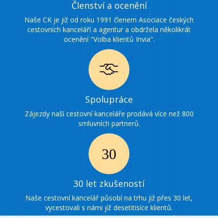
Ikonka
Členství a ocenění
ocenění
Naše CK je již od roku 1991 členem Asociace českých
cestovních kanceláří a agentur a obdržela několikrát
ocenění "Volba klientů Invia".
Ikonka
Spolupráce
spolupráce
Zájezdy naší cestovní kanceláře prodává více než 800
smluvních partnerů.
Ikonka
30
30 let zkušeností
zkušenosti
Naše cestovní kancelář působí na trhu již přes 30 let,
vycestovali s námi již desetitisíce klientů.