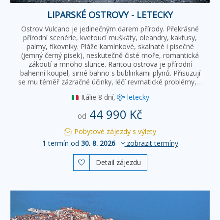
LIPARSKÉ OSTROVY - LETECKY
Ostrov Vulcano je jedinečným darem přírody. Překrásné
přírodní scenérie, kvetoucí muškáty, oleandry, kaktusy,
palmy, fíkovníky. Pláže kamínkové, skalnaté i písečné
(jemný černý písek), neskutečně čisté moře, romantická
zákoutí a mnoho slunce. Raritou ostrova je přírodní
bahenní koupel, sirné bahno s bublinkami plynů. Přisuzují
se mu téměř zázračné účinky, léčí revmatické problémy,…
Itálie
8 dní,
letecky
44 990 Kč
od
Pobytové zájezdy s výlety
1
termín od
30. 8. 2026
zobrazit termíny
Detail zájezdu
