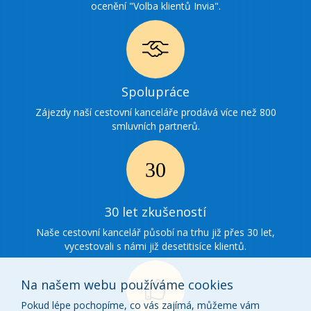
ocenění "Volba klientů Invia".
Ikonka
Spolupráce
spolupráce
Zájezdy naší cestovní kanceláře prodává více než 800
smluvních partnerů.
Ikonka
30
30 let zkušeností
zkušenosti
Naše cestovní kancelář působí na trhu již přes 30 let,
vycestovali s námi již desetitisíce klientů.
Na našem webu používáme cookies
Pokud lépe pochopíme, co vás zajímá, můžeme vám