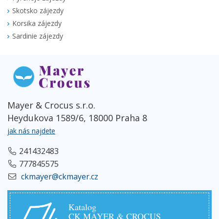
Skotsko zájezdy
Korsika zájezdy
Sardinie zájezdy
Mayer & Crocus s.r.o.
Heydukova 1589/6, 18000 Praha 8
jak nás najdete
241432483
777845575
ckmayer@ckmayer.cz
Katalog
CK MAYER & CROCUS