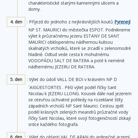
charakteristické starými kamennými ulicemi a
domy.
4. den
: Příjezd do jednoho z nejkrásnějších koutů
Pyrenejí
NP ST. MAURICI do městečka ESPOT. Podnikneme
výlet k průzračnému jezeru ESTANY DE SANT
MAURICI obklopenému nádhernou kulisou
skalnatých vrcholků, které se zrcadlí v zelenomodré
hladině. Odtud vede cesta k mohutnému
VODOPÁDU SALT DE RATERA a poté k neméně
nádhernému JEZERU DE RATERA.
5. den
: Výlet do údolí VALL DE BOI v krásném NP D
´AIGÜESTORTES . Pěší výlet podél říčky Sant
Nicolau k JEZERU LLONG. Kousek dále nad jezerem
se otevřou úchvatné pohledy na rozeklané štíty
západních vrcholů NP Sant Maurici. Cestou zpět
podél krásných zelených meandrů průzračné vody
říčky Sant Nicolau, které svojí fotogeničností získají
srdce každého fotografa.
6. den
: Výlet do oblasti VAL DE ARAN do jedinečné jezerní