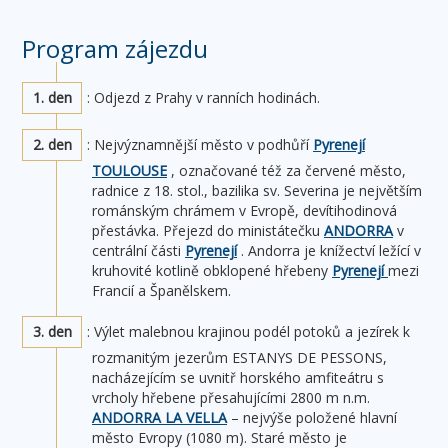
Program zájezdu
1. den
: Odjezd z Prahy v ranních hodinách.
2. den
: Nejvýznamnější město v podhůří
Pyrenejí
TOULOUSE
, označované též za červené město,
radnice z 18. stol., bazilika sv. Severina je největším
románským chrámem v Evropě, devítihodinová
přestávka. Přejezd do ministátečku
ANDORRA
v
centrální části
Pyrenejí
. Andorra je knížectví ležící v
kruhovité kotlině obklopené hřebeny
Pyrenejí
mezi
Francií a Španělskem.
3. den
: Výlet malebnou krajinou podél potoků a jezírek k
rozmanitým jezerům ESTANYS DE PESSONS,
nacházejícím se uvnitř horského amfiteátru s
vrcholy hřebene přesahujícími 2800 m n.m.
ANDORRA LA VELLA
– nejvýše položené hlavní
město Evropy (1080 m). Staré město je