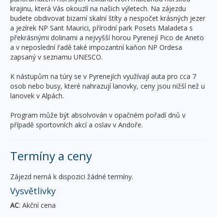
krajinu, která Vás okouzlí na našich výletech. Na zájezdu
budete obdivovat bizarní skalní štíty a nespočet krásných jezer
a jezírek NP Sant Maurici, přírodní park Posets Maladeta s
překrásnými dolinami a nejvyšší horou Pyrenejí Pico de Aneto
a v neposlední řadě také impozantní kaňon NP Ordesa
zapsaný v seznamu UNESCO.
K nástupům na túry se v Pyrenejích využívají auta pro cca 7
osob nebo busy, které nahrazují lanovky, ceny jsou nižší než u
lanovek v Alpách.
Program může být absolvován v opačném pořadí dnů v
případě sportovních akcí a oslav v Andoře.
Termíny a ceny
Zájezd nemá k dispozici žádné termíny.
Vysvětlivky
AC
: Akční cena