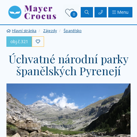
Menu
0
Hlavní stránka
Zájezdy
Španělsko
obj.č.321

Úchvatné národní parky
španělských Pyrenejí