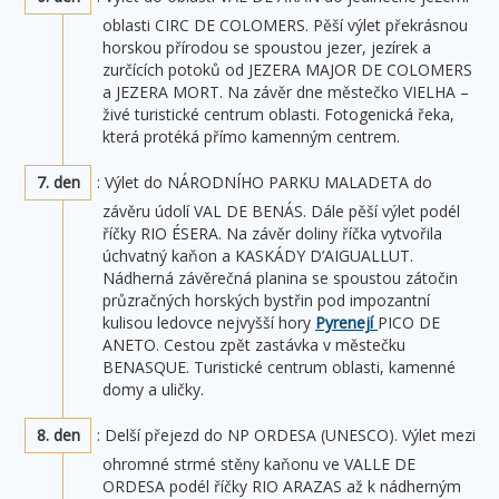
oblasti CIRC DE COLOMERS. Pěší výlet překrásnou
horskou přírodou se spoustou jezer, jezírek a
zurčících potoků od JEZERA MAJOR DE COLOMERS
a JEZERA MORT. Na závěr dne městečko VIELHA –
živé turistické centrum oblasti. Fotogenická řeka,
která protéká přímo kamenným centrem.
7. den
: Výlet do NÁRODNÍHO PARKU MALADETA do
závěru údolí VAL DE BENÁS. Dále pěší výlet podél
říčky RIO ÉSERA. Na závěr doliny říčka vytvořila
úchvatný kaňon a KASKÁDY D’AIGUALLUT.
Nádherná závěrečná planina se spoustou zátočin
průzračných horských bystřin pod impozantní
kulisou ledovce nejvyšší hory
Pyrenejí
PICO DE
ANETO. Cestou zpět zastávka v městečku
BENASQUE. Turistické centrum oblasti, kamenné
domy a uličky.
8. den
: Delší přejezd do NP ORDESA (UNESCO). Výlet mezi
ohromné strmé stěny kaňonu ve VALLE DE
ORDESA podél říčky RIO ARAZAS až k nádherným