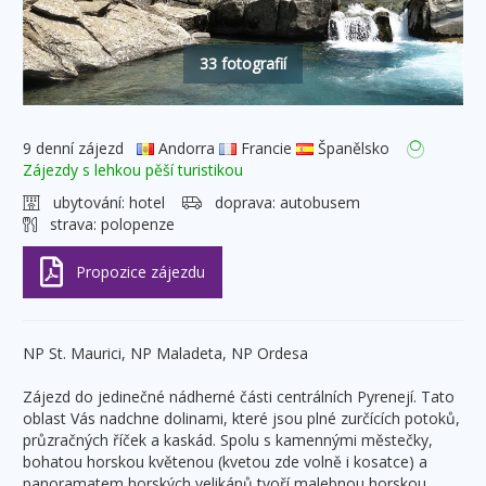
33 fotografií
9 denní zájezd
Andorra
Francie
Španělsko
Zájezdy s lehkou pěší turistikou
ubytování:
hotel
doprava:
autobusem
strava:
polopenze
NP St. Maurici, NP Maladeta, NP Ordesa
Zájezd do jedinečné nádherné části centrálních Pyrenejí. Tato
oblast Vás nadchne dolinami, které jsou plné zurčících potoků,
průzračných říček a kaskád. Spolu s kamennými městečky,
bohatou horskou květenou (kvetou zde volně i kosatce) a
panoramatem horských velikánů tvoří malebnou horskou