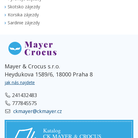
Skotsko zájezdy
Korsika zájezdy
Sardinie zájezdy
Mayer & Crocus s.r.o.
Heydukova 1589/6, 18000 Praha 8
jak nás najdete
241432483
777845575
ckmayer@ckmayer.cz
Katalog
CK MAYER & CROCUS