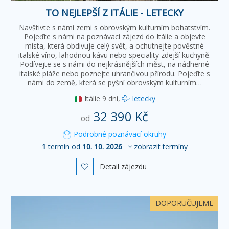
TO NEJLEPŠÍ Z ITÁLIE - LETECKY
Navštivte s námi zemi s obrovským kulturním bohatstvím.
Pojeďte s námi na poznávací zájezd do Itálie a objevte
místa, která obdivuje celý svět, a ochutnejte pověstné
italské víno, lahodnou kávu nebo speciality zdejší kuchyně.
Podívejte se s námi do nejkrásnějších měst, na nádherné
italské pláže nebo poznejte uhrančivou přírodu. Pojeďte s
námi do země, která se pyšní obrovským kulturním…
Itálie
9 dní,
letecky
32 390 Kč
od
Podrobné poznávací okruhy
1
termín od
10. 10. 2026
zobrazit termíny
Detail zájezdu

DOPORUČUJEME