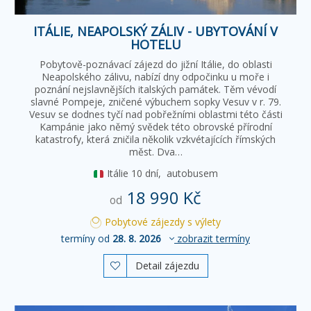
ITÁLIE, NEAPOLSKÝ ZÁLIV - UBYTOVÁNÍ V
HOTELU
Pobytově-poznávací zájezd do jižní Itálie, do oblasti
Neapolského zálivu, nabízí dny odpočinku u moře i
poznání nejslavnějších italských památek. Těm vévodí
slavné Pompeje, zničené výbuchem sopky Vesuv v r. 79.
Vesuv se dodnes tyčí nad pobřežními oblastmi této části
Kampánie jako němý svědek této obrovské přírodní
katastrofy, která zničila několik vzkvétajících římských
měst. Dva…
Itálie
10 dní,
autobusem
18 990 Kč
od
Pobytové zájezdy s výlety
termíny od
28. 8. 2026
zobrazit termíny
Detail zájezdu
