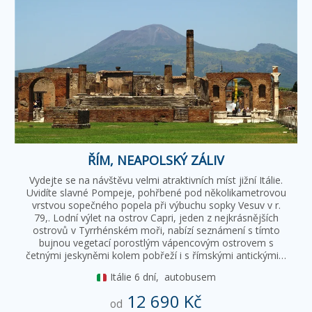
ŘÍM, NEAPOLSKÝ ZÁLIV
Vydejte se na návštěvu velmi atraktivních míst jižní Itálie.
Uvidíte slavné Pompeje, pohřbené pod několikametrovou
vrstvou sopečného popela při výbuchu sopky Vesuv v r.
79,. Lodní výlet na ostrov Capri, jeden z nejkrásnějších
ostrovů v Tyrrhénském moři, nabízí seznámení s tímto
bujnou vegetací porostlým vápencovým ostrovem s
četnými jeskyněmi kolem pobřeží i s římskými antickými…
Itálie
6 dní,
autobusem
12 690 Kč
od