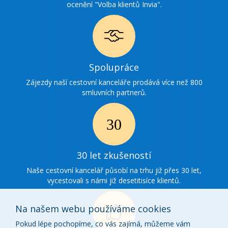
ocenění "Volba klientů Invia".
Ikonka
Spolupráce
spolupráce
Zájezdy naší cestovní kanceláře prodává více než 800
smluvních partnerů.
Ikonka
30
30 let zkušeností
zkušenosti
Naše cestovní kancelář působí na trhu již přes 30 let,
vycestovali s námi již desetitisíce klientů.
Na našem webu používáme cookies
Pokud lépe pochopíme, co vás zajímá, můžeme vám