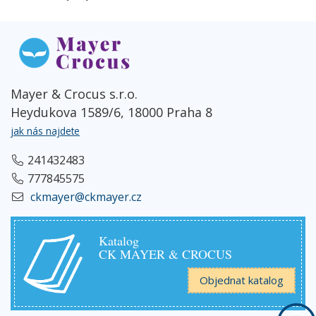
Mayer & Crocus s.r.o.
Heydukova 1589/6, 18000 Praha 8
jak nás najdete
241432483
777845575
ckmayer@ckmayer.cz
Katalog
CK MAYER & CROCUS
Objednat katalog