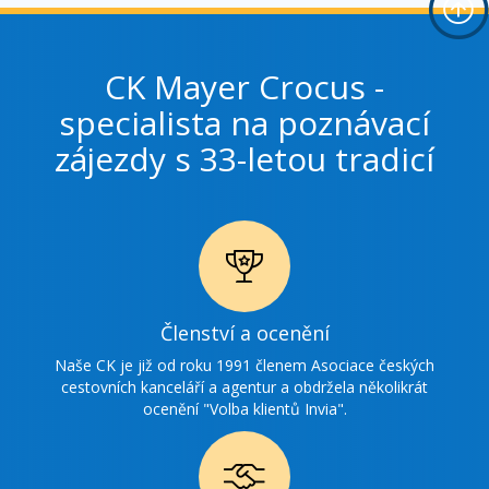
CK Mayer Crocus -
specialista na poznávací
zájezdy s 33-letou tradicí
Ikonka
Členství a ocenění
ocenění
Naše CK je již od roku 1991 členem Asociace českých
cestovních kanceláří a agentur a obdržela několikrát
ocenění "Volba klientů Invia".