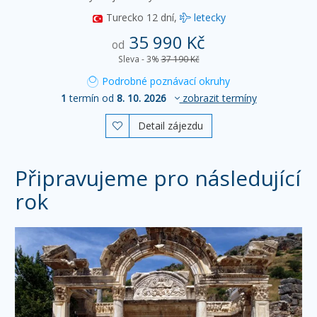
Turecko
12 dní,
letecky
35 990 Kč
od
Sleva - 3%
37 190 Kč
Podrobné poznávací okruhy
1
termín od
8. 10. 2026
zobrazit termíny
Detail zájezdu

Připravujeme pro následující
rok