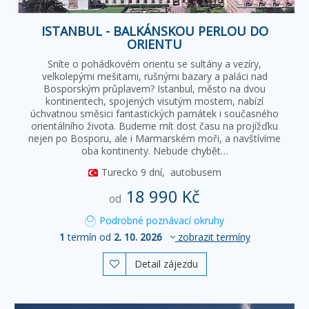
ISTANBUL - BALKÁNSKOU PERLOU DO
ORIENTU
Sníte o pohádkovém orientu se sultány a vezíry,
velkolepými mešitami, rušnými bazary a paláci nad
Bosporským průplavem? Istanbul, město na dvou
kontinentech, spojených visutým mostem, nabízí
úchvatnou směsici fantastických památek i současného
orientálního života. Budeme mít dost času na projížďku
nejen po Bosporu, ale i Marmarském moři, a navštívíme
oba kontinenty. Nebude chybět…
Turecko
9 dní,
autobusem
18 990 Kč
od
Podrobné poznávací okruhy
1
termín od
2. 10. 2026
zobrazit termíny
Detail zájezdu
