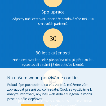
Ikonka
Spolupráce
spolupráce
Zájezdy naší cestovní kanceláře prodává více než 800
smluvních partnerů.
Ikonka
30
30 let zkušeností
zkušenosti
Naše cestovní kancelář působí na trhu již přes 30 let,
vycestovali s námi již desetitisíce klientů.
Na našem webu používáme cookies
Pokud lépe pochopíme, co vás zajímá, můžeme vám
zobrazovat přesně to, co hledáte. Cookies využíváme k
Ikonka
Naše cestovní kancelář
analýze informací, aby náš web dobře fungoval a mohli
o
jsme ho dále zlepšovat.
je pojištěna u pojišťovny UNIQA a.s. podle zákona.
Vaše peníze jsou vždy v bezpečí.