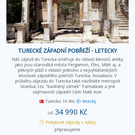
TURECKÉ ZÁPADNÍ POBŘEŽÍ - LETECKY
Náš zájezd do Turecka směřuje do oblasti klenotů antiky
jako jsou starověká města Pergamon, Efes, Milét aj. a
pěkných pláží v oblasti jednoho z nejvyhlášenějších
letovisek západního pobřeží Turecka, Kusadassi. V
průběhu zájezdu do Turecka také navštívíte metropoli
Istanbul, tzv. "bavlněný zámek" Pamukkale a jiné
zajímavosti západní části Malé Asie.
Turecko
10 dní,
letecky
34 990 Kč
od
Pobytové zájezdy s výlety
připravujeme