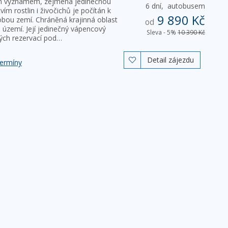
ým významem, zejména jedinečnou
6 dní,
autobusem
m rostlin i živočichů je počítán k
9 890 Kč
ou zemí. Chráněná krajinná oblast
od
 území. Její jedinečný vápencový
Sleva - 5%
10 390 Kč
ckých rezervací pod…
Detail zájezdu

termíny