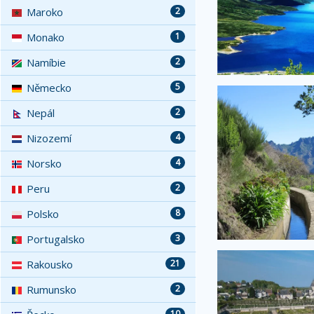
Maroko
2
Monako
1
Namíbie
2
Německo
5
Nepál
2
Nizozemí
4
Norsko
4
Peru
2
Polsko
8
Portugalsko
3
Rakousko
21
Rumunsko
2
10