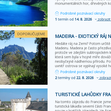
monumentálních hor, dřevěných ko
Podrobné poznávací okruhy
1
termín od
14. 8. 2026
zobrazit
DOPORUČUJEME
MADEIRA - EXOTICKÝ RÁJ
Hledáte ráj na Zemi? Potom určitě 
Madeiru. Madeira je často přezdí
protože ve zdejším subtropickém kl
která sem byla v hojné míře dováž
neobyčejně nádhernou přírodu. Pob
uvnitř ostrova se vypínají vysok
Podrobné poznávací okruhy
2
termíny od
22. 8. 2026
zobrazi
TURISTICKÉ LAHŮDKY FRA
Na tomto zájezdu do Francie jsme s
turistická lákadla severní části Fra
pouze v kratších zájezdech. Ve Fra