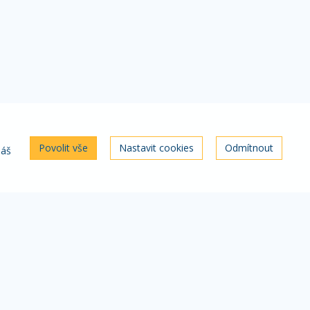
Povolit vše
Nastavit cookies
Odmítnout
náš