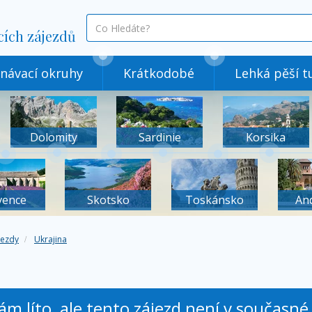
co
cích zájezdů
hledáte
návací okruhy
Krátkodobé
Lehká pěší tu
Dolomity
Sardinie
Korsika
vence
Skotsko
Toskánsko
An
jezdy
Ukrajina
nám líto, ale tento zájezd není v současn