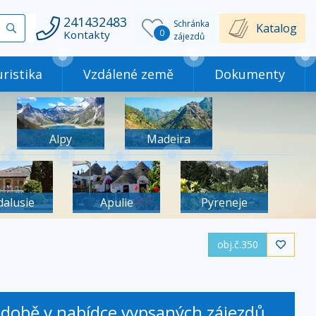
241432483
Schránka
Vyhledat
Katalog
0
Kontakty
zájezdů
ristika
Vzdálené země
Dokumenty
Alpy
Madeira
dalusie
Apulie
Pyreneje
obj.č.350

é době v nabídce vypsaných zájezdů.