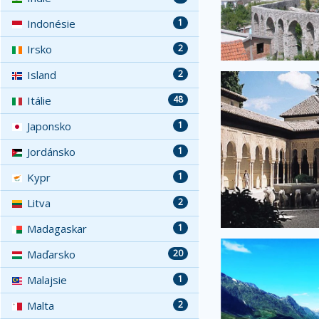
Indonésie
1
Irsko
2
Island
2
Itálie
48
Japonsko
1
Jordánsko
1
Kypr
1
Litva
2
Madagaskar
1
Maďarsko
20
Malajsie
1
Malta
2