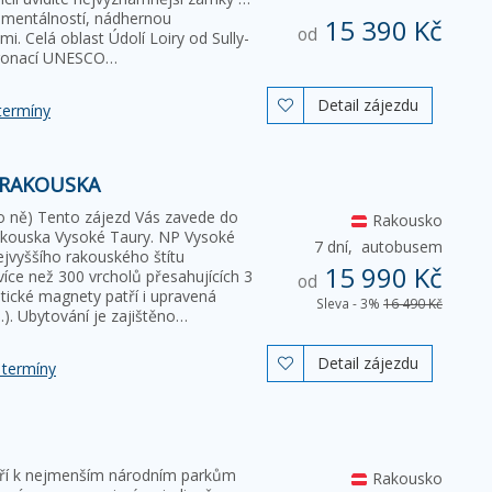
umentálností, nádhernou
15 390 Kč
od
i. Celá oblast Údolí Loiry od Sully-
atronací UNESCO…
Detail zájezdu

termíny
 RAKOUSKA
pro ně) Tento zájezd Vás zavede do
Rakousko
akouska Vysoké Taury. NP Vysoké
7 dní,
autobusem
ejvyššího rakouského štítu
15 990 Kč
íce než 300 vrcholů přesahujících 3
od
stické magnety patří i upravená
Sleva - 3%
16 490 Kč
). Ubytování je zajištěno…
Detail zájezdu

 termíny
atří k nejmenším národním parkům
Rakousko