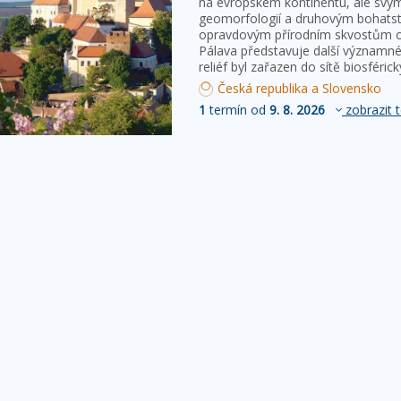
na evropském kontinentu, ale sv
geomorfologií a druhovým bohatství
opravdovým přírodním skvostům ob
Pálava představuje další významné
reliéf byl zařazen do sítě biosféri
Česká republika a Slovensko
1
termín od
9. 8. 2026
zobrazit 