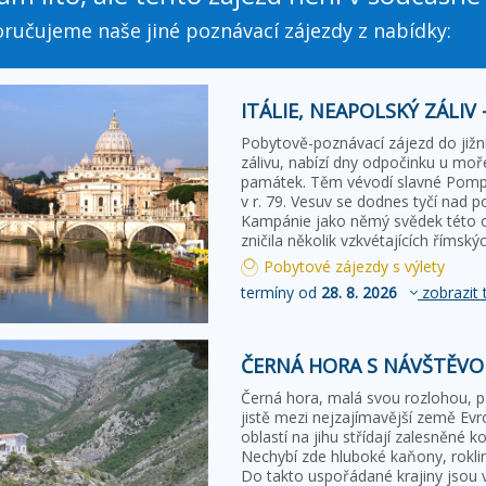
ručujeme naše jiné poznávací zájezdy z nabídky:
ITÁLIE, NEAPOLSKÝ ZÁLIV
Pobytově-poznávací zájezd do jižní
zálivu, nabízí dny odpočinku u moře
památek. Těm vévodí slavné Pomp
v r. 79. Vesuv se dodnes tyčí nad p
Kampánie jako němý svědek této ob
zničila několik vzkvétajících římsk
Pobytové zájezdy s výlety
termíny od
28. 8. 2026
zobrazit 
ČERNÁ HORA S NÁVŠTĚVO
Černá hora, malá svou rozlohou, p
jistě mezi nejzajímavější země Ev
oblastí na jihu střídají zalesněné 
Nechybí zde hluboké kaňony, rokliny
Do takto uspořádané krajiny jsou v