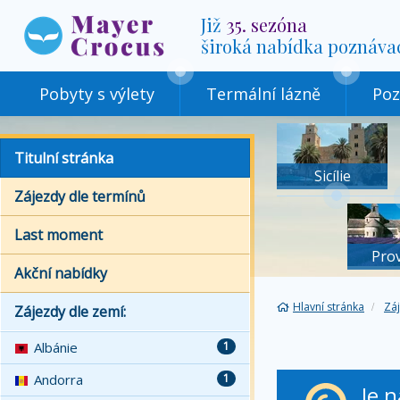
Již
35. sezóna
široká nabídka poznáva
Pobyty s výlety
Termální lázně
Poz
Titulní stránka
Sicílie
Zájezdy dle termínů
Last moment
Pro
Akční nabídky
Hlavní stránka
Zá
Zájezdy dle zemí:
Albánie
1
Andorra
1
Je 