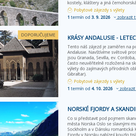
kostely, kláštery a jiná černohors
Pobytové zájezdy s výlety
1
termín od
3. 9. 2026
zobrazit 
DOPORUČUJEME
KRÁSY ANDALUSIE - LETE
Tento náš zájezd je zaměřen na p
Andalusie. Navštívíme světově pros
jsou Granada, Sevilla, ev. Cordoba,
často neuvěřitelně rozložená na sk
výlety do zajímavých přírodních obl
Gibraltar).
Pobytové zájezdy s výlety
1
termín od
4. 10. 2026
zobrazit
NORSKÉ FJORDY A SKAND
Co si představit pod pojmem skand
města Norska Oslo se slavnými mu
Sockholm a v Dánsku romantická 
Fjordy v Norsku nabízejí kouzlo ti