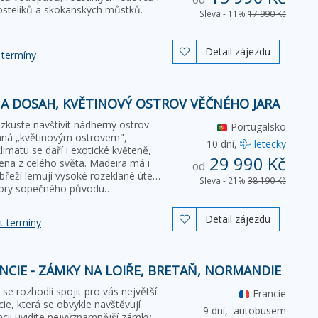
stelíků a skokanských můstků.
Sleva - 11%
17 990 Kč
Detail zájezdu

 termíny
 NA DOSAH, KVĚTINOVÝ OSTROV VĚČNÉHO JARA
zkuste navštívit nádherný ostrov
Portugalsko
vaná „květinovým ostrovem",
10 dní,
letecky
imatu se daří i exotické květeně,
29 990 Kč
ena z celého světa. Madeira má i
od
řeží lemují vysoké rozeklané útesy,
Sleva - 21%
38 190 Kč
é hory sopečného původu…
Detail zájezdu

t termíny
NCIE - ZÁMKY NA LOIŘE, BRETAŇ, NORMANDIE
e rozhodli spojit pro vás největší
Francie
ncie, která se obvykle navštěvují
9 dní,
autobusem
ncii uvidíte nejvýznamnější zámky na