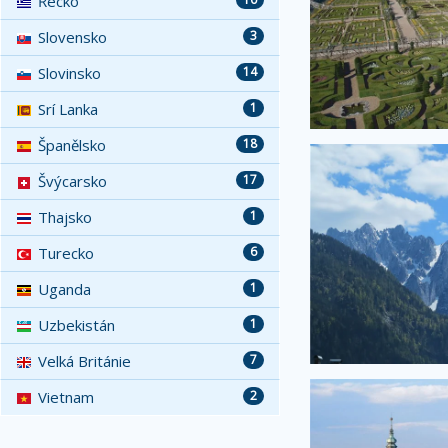
Řecko
Slovensko
3
Slovinsko
14
Srí Lanka
1
Španělsko
18
Švýcarsko
17
Thajsko
1
Turecko
6
Uganda
1
Uzbekistán
1
Velká Británie
7
Vietnam
2