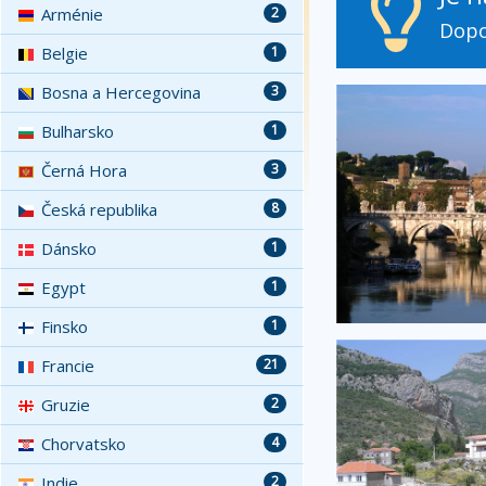
Arménie
2
Dopo
Belgie
1
Bosna a Hercegovina
3
Bulharsko
1
Černá Hora
3
Česká republika
8
Dánsko
1
Egypt
1
Finsko
1
Francie
21
Gruzie
2
Chorvatsko
4
Indie
2