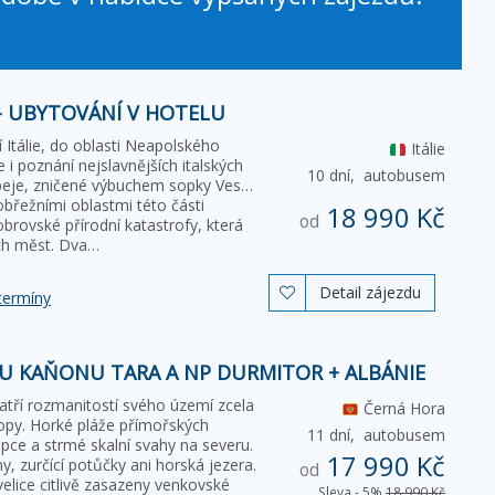
 - UBYTOVÁNÍ V HOTELU
 Itálie, do oblasti Neapolského
Itálie
 i poznání nejslavnějších italských
10 dní,
autobusem
eje, zničené výbuchem sopky Vesuv
obřežními oblastmi této části
18 990 Kč
od
rovské přírodní katastrofy, která
ých měst. Dva…
Detail zájezdu

termíny
U KAŇONU TARA A NP DURMITOR + ALBÁNIE
atří rozmanitostí svého území zcela
Černá Hora
ropy. Horké pláže přímořských
11 dní,
autobusem
kopce a strmé skalní svahy na severu.
17 990 Kč
, zurčící potůčky ani horská jezera.
od
elice citlivě zasazeny venkovské
Sleva - 5%
18 990 Kč