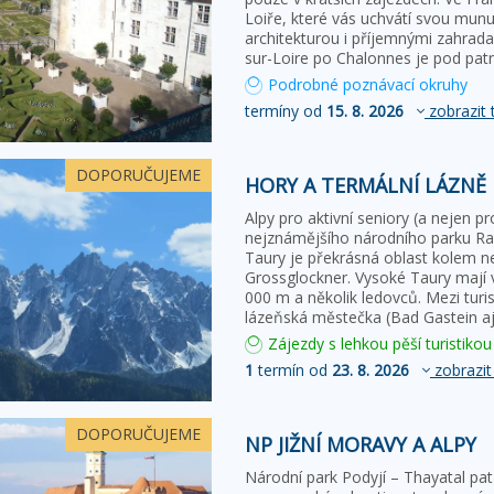
Loiře, které vás uchvátí svou mun
architekturou i příjemnými zahradam
sur-Loire po Chalonnes je pod p
Podrobné poznávací okruhy
termíny od
15. 8. 2026
zobrazit 
DOPORUČUJEME
HORY A TERMÁLNÍ LÁZNĚ
Alpy pro aktivní seniory (a nejen 
nejznámějšího národního parku R
Taury je překrásná oblast kolem n
Grossglockner. Vysoké Taury mají v
000 m a několik ledovců. Mezi turi
lázeňská městečka (Bad Gastein aj.
Zájezdy s lehkou pěší turistikou
1
termín od
23. 8. 2026
zobrazit
DOPORUČUJEME
NP JIŽNÍ MORAVY A ALPY
Národní park Podyjí – Thayatal p