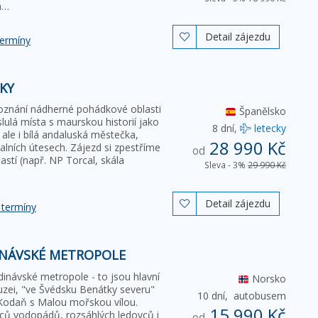
ká…
Detail zájezdu

termíny
CKY
oznání nádherné pohádkové oblasti
Španělsko
lulá místa s maurskou historií jako
8 dní,
letecky
 ale i bílá andaluská městečka,
28 990 Kč
alních útesech. Zájezd si zpestříme
od
astí (např. NP Torcal, skála
Sleva - 3%
29 990 Kč
Detail zájezdu

 termíny
INÁVSKÉ METROPOLE
inávské metropole - to jsou hlavní
Norsko
zei, "ve Švédsku Benátky severu"
10 dní,
autobusem
Kodaň s Malou mořskou vílou.
15 990 Kč
síců vodopádů, rozsáhlých ledovců i
od