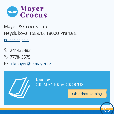
Mayer & Crocus s.r.o.
Heydukova 1589/6, 18000 Praha 8
jak nás najdete
241432483
777845575
ckmayer@ckmayer.cz
Katalog
CK MAYER & CROCUS
Objednat katalog