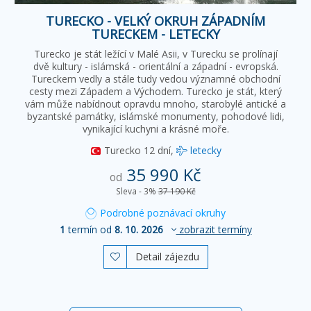
TURECKO - VELKÝ OKRUH ZÁPADNÍM
TURECKEM - LETECKY
Turecko je stát ležící v Malé Asii, v Turecku se prolínají
dvě kultury - islámská - orientální a západní - evropská.
Tureckem vedly a stále tudy vedou významné obchodní
cesty mezi Západem a Východem. Turecko je stát, který
vám může nabídnout opravdu mnoho, starobylé antické a
byzantské památky, islámské monumenty, pohodové lidi,
vynikající kuchyni a krásné moře.
Turecko
12 dní,
letecky
35 990 Kč
od
Sleva - 3%
37 190 Kč
Podrobné poznávací okruhy
1
termín od
8. 10. 2026
zobrazit termíny
Detail zájezdu
