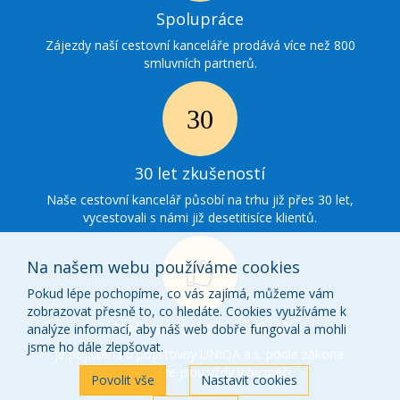
Ikonka
Spolupráce
spolupráce
Zájezdy naší cestovní kanceláře prodává více než 800
smluvních partnerů.
Ikonka
30
30 let zkušeností
zkušenosti
Naše cestovní kancelář působí na trhu již přes 30 let,
vycestovali s námi již desetitisíce klientů.
Na našem webu používáme cookies
Pokud lépe pochopíme, co vás zajímá, můžeme vám
zobrazovat přesně to, co hledáte. Cookies využíváme k
Ikonka
Naše cestovní kancelář
analýze informací, aby náš web dobře fungoval a mohli
o
jsme ho dále zlepšovat.
je pojištěna u pojišťovny UNIQA a.s. podle zákona.
Vaše peníze jsou vždy v bezpečí.
nás
Povolit vše
Nastavit cookies