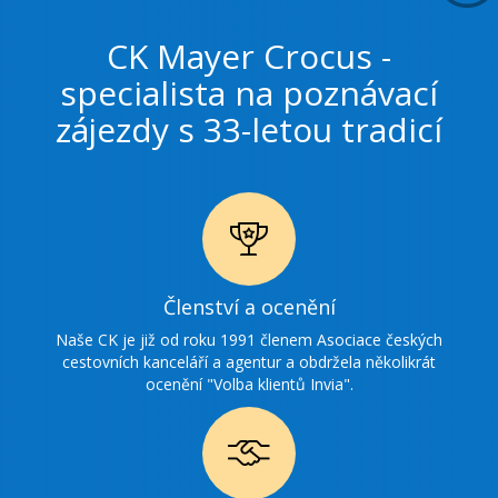
CK Mayer Crocus -
specialista na poznávací
zájezdy s 33-letou tradicí
Ikonka
Členství a ocenění
ocenění
Naše CK je již od roku 1991 členem Asociace českých
cestovních kanceláří a agentur a obdržela několikrát
ocenění "Volba klientů Invia".