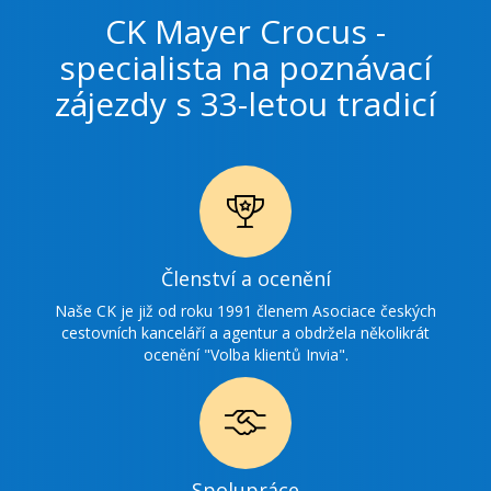
CK Mayer Crocus -
specialista na poznávací
zájezdy s 33-letou tradicí
Ikonka
Členství a ocenění
ocenění
Naše CK je již od roku 1991 členem Asociace českých
cestovních kanceláří a agentur a obdržela několikrát
ocenění "Volba klientů Invia".
Ikonka
Spolupráce