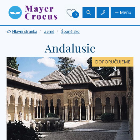
Menu
0
Hlavní stránka
Země
Španělsko
Andalusie
DOPORUČUJEME