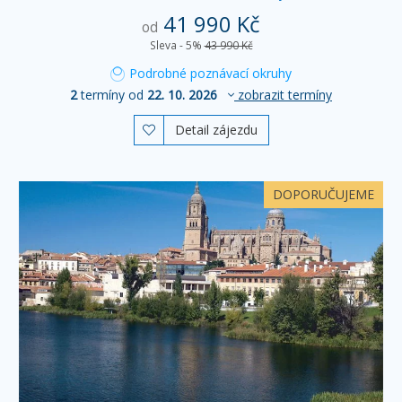
41 990 Kč
od
Sleva - 5%
43 990 Kč
Podrobné poznávací okruhy
2
termíny od
22. 10. 2026
zobrazit termíny
Detail zájezdu

DOPORUČUJEME