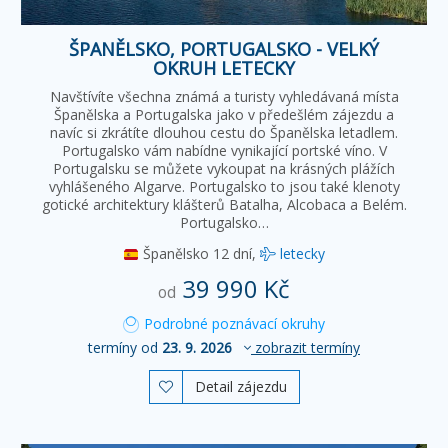
ŠPANĚLSKO, PORTUGALSKO - VELKÝ
OKRUH LETECKY
Navštívíte všechna známá a turisty vyhledávaná místa
Španělska a Portugalska jako v předešlém zájezdu a
navíc si zkrátíte dlouhou cestu do Španělska letadlem.
Portugalsko vám nabídne vynikající portské víno. V
Portugalsku se můžete vykoupat na krásných plážích
vyhlášeného Algarve. Portugalsko to jsou také klenoty
gotické architektury klášterů Batalha, Alcobaca a Belém.
Portugalsko…
Španělsko
12 dní,
letecky
39 990 Kč
od
Podrobné poznávací okruhy
termíny od
23. 9. 2026
zobrazit termíny
Detail zájezdu
