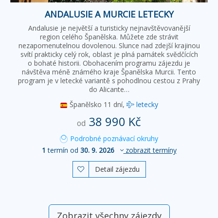
ANDALUSIE A MURCIE LETECKY
Andalusie je největší a turisticky nejnavštěvovanější
region celého Španělska. Můžete zde strávit
nezapomenutelnou dovolenou. Slunce nad zdejší krajinou
svítí prakticky celý rok, oblast je plná památek svědčících
o bohaté historii. Obohacením programu zájezdu je
návštěva méně známého kraje Španělska Murcii. Tento
program je v letecké variantě s pohodlnou cestou z Prahy
do Alicante…
Španělsko
11 dní,
letecky
38 990 Kč
od
Podrobné poznávací okruhy
1
termín od
30. 9. 2026
zobrazit termíny
Detail zájezdu

Zobrazit všechny zájezdy