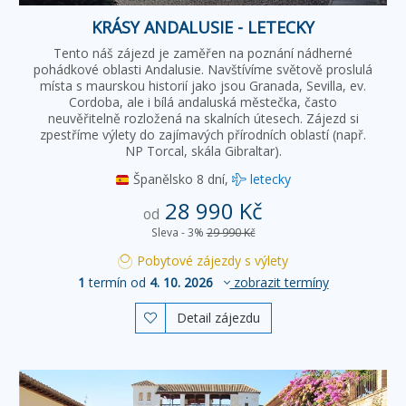
KRÁSY ANDALUSIE - LETECKY
Tento náš zájezd je zaměřen na poznání nádherné
pohádkové oblasti Andalusie. Navštívíme světově proslulá
místa s maurskou historií jako jsou Granada, Sevilla, ev.
Cordoba, ale i bílá andaluská městečka, často
neuvěřitelně rozložená na skalních útesech. Zájezd si
zpestříme výlety do zajímavých přírodních oblastí (např.
NP Torcal, skála Gibraltar).
Španělsko
8 dní,
letecky
28 990 Kč
od
Sleva - 3%
29 990 Kč
Pobytové zájezdy s výlety
1
termín od
4. 10. 2026
zobrazit termíny
Detail zájezdu
