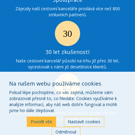
spolupráce
Zájezdy naší cestovní kanceláře prodává více než 800
smluvních partnerů.
Ikonka
30
30 let zkušeností
zkušenosti
Naše cestovní kancelář působí na trhu již přes 30 let,
vycestovali s námi již desetitisíce klientů.
Na našem webu používáme cookies
Pokud lépe pochopíme, co vás zajímá, můžeme vám
zobrazovat přesně to, co hledáte. Cookies využíváme k
Ikonka
Naše cestovní kancelář
analýze informací, aby náš web dobře fungoval a mohli
o
jsme ho dále zlepšovat.
je pojištěna u pojišťovny UNIQA a.s. podle zákona.
Vaše peníze jsou vždy v bezpečí.
nás
Povolit vše
Nastavit cookies
Odmítnout