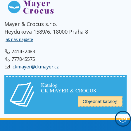
Mayer & Crocus s.r.o.
Heydukova 1589/6, 18000 Praha 8
jak nás najdete
241432483
777845575
ckmayer@ckmayer.cz
Katalog
CK MAYER & CROCUS
Objednat katalog