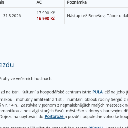
ín
AC
Poznámka
17 990 Kč
 - 31.8.2026
Nástup též Benešov, Tábor u dál
16 990 Kč
ezdu
Prahy ve večerních hodinách.
ezd na Istrii. Kulturní a hospodářské centrum Istrie
PULA
leží na jeho
mskou - mohutný amfiteátr z 1.st., Triumfální oblouk rodiny Sergiů z 
v r. 14 n.l. Zastávka v jednom z nejmalebnějších malých městeček na
 romantikou a nostalgií starých časů, městečko s domy s barevnými d
. Dojezd na ubytování do
Portorože
a později odpoledne volno ke kou