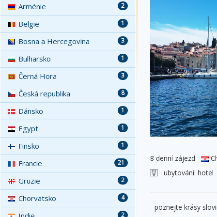
Arménie
2
Belgie
1
Bosna a Hercegovina
3
Bulharsko
1
Černá Hora
3
Česká republika
8
Dánsko
1
Egypt
1
Finsko
1
8 denní zájezd
Ch
Francie
21
ubytování:
hotel
Gruzie
2
Chorvatsko
4
- poznejte krásy slov
Indie
2