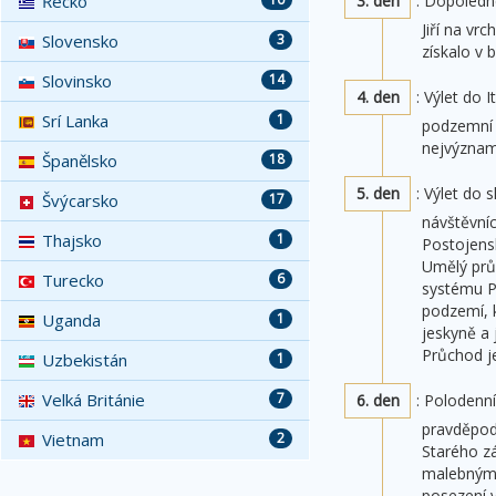
Řecko
3. den
: Dopoledn
Jiří na v
Slovensko
3
získalo v
Slovinsko
14
4. den
: Výlet do I
Srí Lanka
1
podzemní 
nejvýznam
Španělsko
18
5. den
: Výlet do
Švýcarsko
17
návštěvní
Thajsko
1
Postojensk
Umělý průc
Turecko
6
systému Po
podzemí, k
Uganda
1
jeskyně a 
Průchod j
Uzbekistán
1
Velká Británie
7
6. den
: Polodenní
pravděpodo
Vietnam
2
Starého zá
malebnými 
posezení v