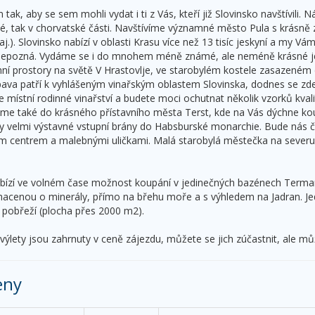
 tak, aby se sem mohli vydat i ti z Vás, kteří již Slovinsko navštívili
inské, tak v chorvatské části. Navštívíme významné město Pula s krá
aj.). Slovinsko nabízí v oblasti Krasu více než 13 tisíc jeskyní a my Vá
nepozná. Vydáme se i do mnohem méně známé, ale neméně krásné jesky
í prostory na světě V Hrastovlje, ve starobylém kostele zasazeném do
ipava patří k vyhlášeným vinařským oblastem Slovinska, dodnes se zd
 místní rodinné vinařství a budete moci ochutnat několik vzorků kvalitn
áme také do krásného přístavního města Terst, kde na Vás dýchne kou
 velmi výstavné vstupní brány do Habsburské monarchie. Bude nás č
m centrem a malebnými uličkami. Malá starobylá městečka na severu c
.
ízí ve volném čase možnost koupání v jedinečných bazénech Termaris
cenou o minerály, přímo na břehu moře a s výhledem na Jadran. Je
pobřeží (plocha přes 2000 m2).
ýlety jsou zahrnuty v ceně zájezdu, můžete se jich zúčastnit, ale mů
eny