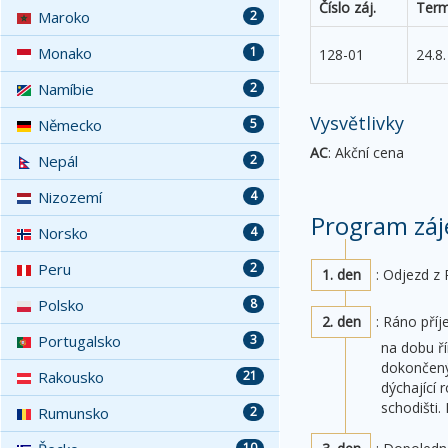
Číslo záj.
Term
Maroko
2
Monako
1
128-01
24.8.
Namíbie
2
Vysvětlivky
Německo
5
AC
: Akční cena
Nepál
2
Nizozemí
4
Program záj
Norsko
4
Peru
2
1. den
: Odjezd z 
Polsko
8
2. den
: Ráno příj
Portugalsko
3
na dobu ří
dokončený 
Rakousko
21
dýchající
schodišti
Rumunsko
2
10