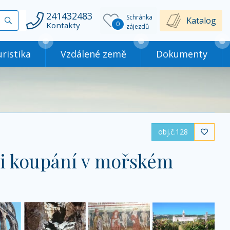
241432483
Schránka
Vyhledat
Katalog
0
Kontakty
zájezdů
ristika
Vzdálené země
Dokumenty
obj.č.128

y i koupání v mořském