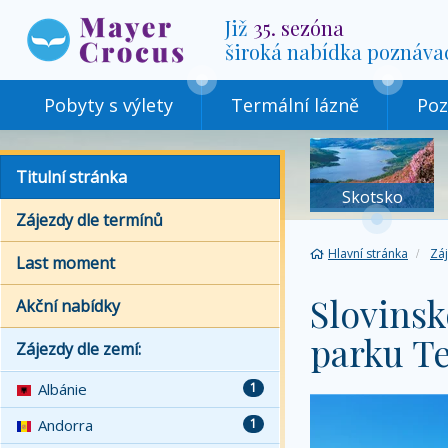
Již
35. sezóna
široká nabídka poznáva
Pobyty s výlety
Termální lázně
Poz
Titulní stránka
Skotsko
Zájezdy dle termínů
Hlavní stránka
Zá
Last moment
Slovinsk
Akční nabídky
parku Te
Zájezdy dle zemí:
Albánie
1
Andorra
1