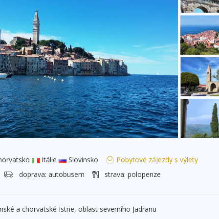
orvatsko
Itálie
Slovinsko
Pobytové zájezdy s výlety
doprava:
autobusem
strava:
polopenze
inské a chorvatské Istrie, oblast severního Jadranu