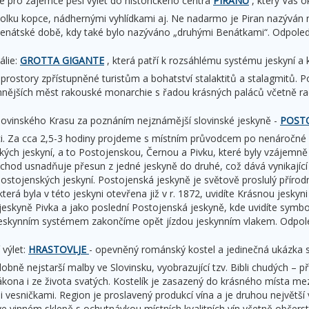
e pro zájemce pěší výlet do historického centra
PIRANU
, který Vás o
rcholku kopce, nádhernými vyhlídkami aj. Ne nadarmo je Piran nazývá
 benátské době, kdy také bylo nazýváno „druhými Benátkami“. Odpoled
tálie:
GROTTA GIGANTE
, která patří k rozsáhlému systému jeskyní a 
prostory zpřístupněné turistům a bohatství stalaktitů a stalagmitů.
nějších měst rakouské monarchie s řadou krásných paláců včetně r
 slovinského Krasu za poznáním nejznámější slovinské jeskyně -
POSTO
ci. Za cca 2,5-3 hodiny projdeme s místním průvodcem po nenáročné s
ých jeskyní, a to Postojenskou, Černou a Pivku, které byly vzájemně
hod usnadňuje přesun z jedné jeskyně do druhé, což dává vynikající p
stojenských jeskyní. Postojenská jeskyně je světově proslulý přírodní d
terá byla v této jeskyni otevřena již v r. 1872, uvidíte Krásnou jesk
jeskyně Pivka a jako poslední Postojenská jeskyně, kde uvidíte symbol
eskynním systémem zakončíme opět jízdou jeskynním vlakem. Odpole
 výlet:
HRASTOVLJE
- opevněný románský kostel a jedinečná ukázka s
bně nejstarší malby ve Slovinsku, vyobrazující tzv. Bibli chudých – 
kona i ze života svatých. Kostelík je zasazený do krásného místa mez
vesničkami. Region je proslavený produkcí vína a je druhou největší v
e vinném sklepě s ochutnávkou místních kvalitních vín včetně občerst