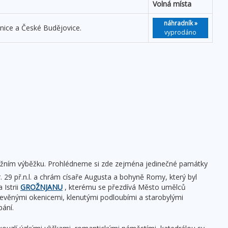
Volná místa
náhradník »
nice a České Budějovice.
vyprodáno
 jižním výběžku. Prohlédneme si zde zejména jedinečné památky
r. 29 př.n.l. a chrám císaře Augusta a bohyně Romy, který byl
 Istrii
GROŽNJANU
, kterému se přezdívá Město umělců
řevěnými okenicemi, klenutými podloubími a starobylými
pání.