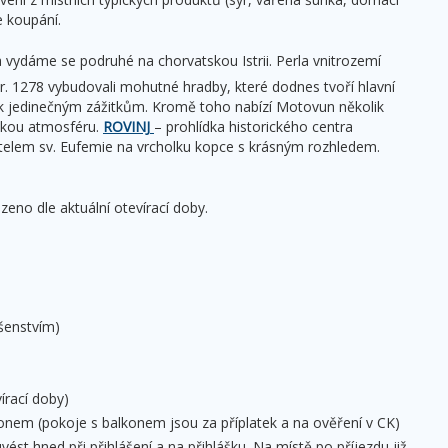
e koupání.
a vydáme se podruhé na chorvatskou Istrii. Perla vnitrozemí
r. 1278 vybudovali mohutné hradby, které dodnes tvoří hlavní
k jedinečným zážitkům. Kromě toho nabízí Motovun několik
ěkou atmosféru.
ROVINJ
– prohlídka historického centra
telem sv. Eufemie na vrcholku kopce s krásným rozhledem.
zeno dle aktuální otevírací doby.
ušenstvím)
írací doby)
nem (pokoje s balkonem jsou za příplatek a na ověření v CK)
vést hned při přihlášení a na přihlášku. Na místě po příjezdu již