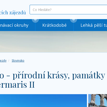
co
cích zájezdů
hledáte
návací okruhy
Krátkodobé
Lehká pěší tu
jezdy
Slovinsko
o - přírodní krásy, památk
rmaris II