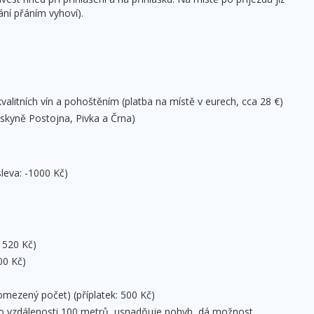
ání přáním vyhoví).
alitních vín a pohoštěním (platba na místě v eurech, cca 28 €)
eskyně Postojna, Pivka a Črna)
sleva: -1000 Kč)
: 520 Kč)
00 Kč)
mezený počet) (příplatek: 500 Kč)
 do vzdálenosti 100 metrů, usnadňuje pohyb, dá možnost