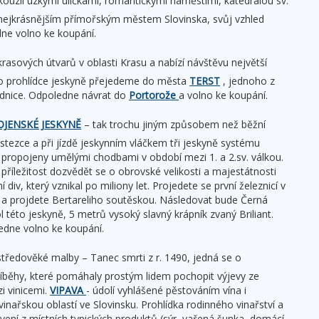
kouzlí úzkými uličkami, romantickými náměstími, katedrálou sv.
n nejkrásnějším přímořským městem Slovinska, svůj vzhled
ne volno ke koupání.
krasových útvarů v oblasti Krasu a nabízí návštěvu největší
 Po prohlídce jeskyně přejedeme do města
TERST
, jednoho z
adnice. Odpoledne návrat do
Portorože
a volno ke koupání.
JENSKÉ JESKYNĚ
– tak trochu jiným způsobem než běžní
tezce a při jízdě jeskynním vláčkem tři jeskyně systému
 propojeny umělými chodbami v období mezi 1. a 2.sv. válkou.
říležitost dozvědět se o obrovské velikosti a majestátnosti
iv, který vznikal po miliony let. Projedete se první železnicí v
yni a projdete Bertareliho soutěskou. Následovat bude Černá
 této jeskyně, 5 metrů vysoký slavný krápník zvaný Briliant.
dne volno ke koupání.
tředověké malby – Tanec smrti z r. 1490, jedná se o
příběhy, které pomáhaly prostým lidem pochopit výjevy ze
i vinicemi.
VIPAVA
- údolí vyhlášené pěstováním vína i
inařskou oblastí ve Slovinsku. Prohlídka rodinného vinařství a
vení z místních typických produktů (sýr, vařená šunka, domácí