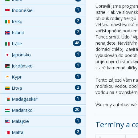
Upravili jsme program
Indonésie
1
Istrie - jak ve slov
oblouk rodiny Sergiů 
Irsko
2
většina návštěvníků 
zpřístupněné podzemn
Island
2
Tanec smrti. Údolí V
nenajdete. Navštívíme
Itálie
48
domácí chléb). Zavít
Japonsko
1
vybudován do podoby
příjemným historický
Jordánsko
1
staré kamenné uličky
Kypr
1
Tento zájezd Vám nab
mořskou vodou oboha
Litva
2
vodou na slovinském 
Madagaskar
1
Všechny autobusové v
Maďarsko
20
Malajsie
1
Termíny a c
Malta
2