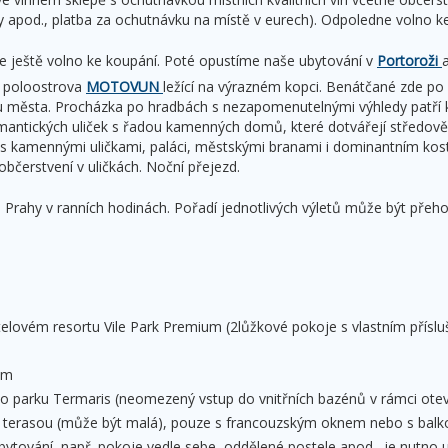
vy apod., platba za ochutnávku na místě v eurech). Odpoledne volno k
e ještě volno ke koupání. Poté opustíme naše ubytování v
Portoroži
o poloostrova
MOTOVUN
ležící na výrazném kopci. Benátčané zde po 
 města. Procházka po hradbách s nezapomenutelnými výhledy patří 
mantických uliček s řadou kamenných domů, které dotvářejí středov
s kamennými uličkami, paláci, městskými branami i dominantním kos
bčerstvení v uličkách. Noční přejezd.
o Prahy v ranních hodinách. Pořadí jednotlivých výletů může být přeho
telovém resortu Vile Park Premium (2lůžkové pokoje s vlastním přísl
em
 parku Termaris (neomezený vstup do vnitřních bazénů v rámci otev
 terasou (může být malá), pouze s francouzským oknem nebo s balko
 ubytování, např. pokoje vedle sebe, oddělené postele apod., je nutno u