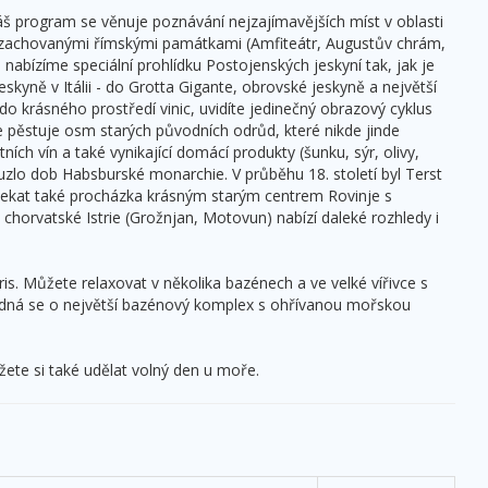
. Náš program se věnuje poznávání nejzajímavějších míst v oblasti
sně zachovanými římskými památkami (Amfiteátr, Augustův chrám,
m nabízíme speciální prohlídku Postojenských jeskyní tak, jak je
ně v Itálii - do Grotta Gigante, obrovské jeskyně a největší
 krásného prostředí vinic, uvidíte jedinečný obrazový cyklus
e pěstuje osm starých původních odrůd, které nikde jinde
ích vín a také vynikající domácí produkty (šunku, sýr, olivy,
zlo dob Habsburské monarchie. V průběhu 18. století byl Terst
ekat také procházka krásným starým centrem Rovinje s
horvatské Istrie (Grožnjan, Motovun) nabízí daleké rozhledy i
. Můžete relaxovat v několika bazénech a ve velké vířivce s
dná se o největší bazénový komplex s ohřívanou mořskou
žete si také udělat volný den u moře.