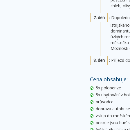
chléb, oli
7. den
: Dopoledn
istrijskéh
dominantu
úzkých ro
městečka 
Možnosti o
8. den
: Příjezd d
Cena obsahuje:
5x polopenze
5x ubytování v ho
průvodce
doprava autobus
vstup do mořského
pokoje jsou buď s
(přání týkající se