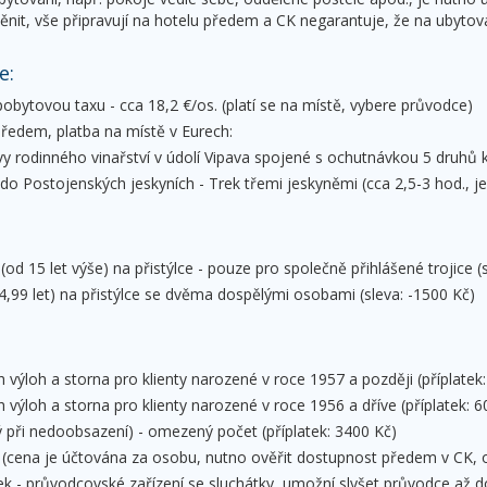
ěnit, vše připravují na hotelu předem a CK negarantuje, že na ubytov
e:
obytovou taxu - cca 18,2 €/os. (platí se na místě, vybere průvodce)
ředem, platba na místě v Eurech:
 rodinného vinařství v údolí Vipava spojené s ochutnávkou 5 druhů kv
do Postojenských jeskyních - Trek třemi jeskyněmi (cca 2,5-3 hod., j
(od 15 let výše) na přistýlce - pouze pro společně přihlášené trojice (
14,99 let) na přistýlce se dvěma dospělými osobami (sleva: -1500 Kč)
h výloh a storna pro klienty narozené v roce 1957 a později (příplatek
h výloh a storna pro klienty narozené v roce 1956 a dříve (příplatek: 6
ý při nedoobsazení) - omezený počet (příplatek: 3400 Kč)
(cena je účtována za osobu, nutno ověřit dostupnost předem v CK, o
ek - průvodcovské zařízení se sluchátky, umožní slyšet průvodce až