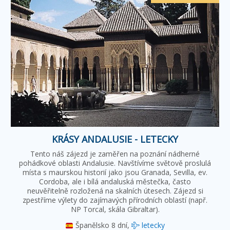
KRÁSY ANDALUSIE - LETECKY
Tento náš zájezd je zaměřen na poznání nádherné
pohádkové oblasti Andalusie. Navštívíme světově proslulá
místa s maurskou historií jako jsou Granada, Sevilla, ev.
Cordoba, ale i bílá andaluská městečka, často
neuvěřitelně rozložená na skalních útesech. Zájezd si
zpestříme výlety do zajímavých přírodních oblastí (např.
NP Torcal, skála Gibraltar).
Španělsko
8 dní,
letecky