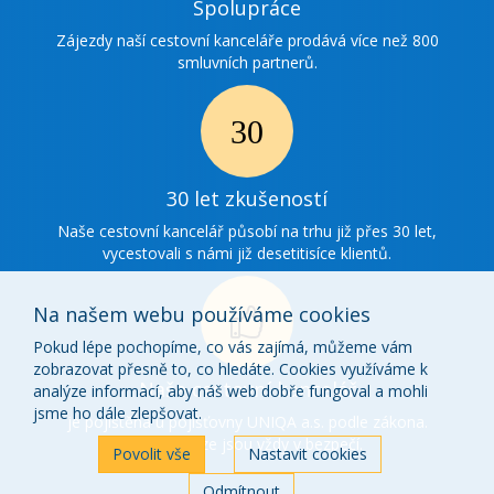
Ikonka
Spolupráce
spolupráce
Zájezdy naší cestovní kanceláře prodává více než 800
smluvních partnerů.
Ikonka
30
30 let zkušeností
zkušenosti
Naše cestovní kancelář působí na trhu již přes 30 let,
vycestovali s námi již desetitisíce klientů.
Na našem webu používáme cookies
Pokud lépe pochopíme, co vás zajímá, můžeme vám
zobrazovat přesně to, co hledáte. Cookies využíváme k
Ikonka
Naše cestovní kancelář
analýze informací, aby náš web dobře fungoval a mohli
o
jsme ho dále zlepšovat.
je pojištěna u pojišťovny UNIQA a.s. podle zákona.
Vaše peníze jsou vždy v bezpečí.
nás
Povolit vše
Nastavit cookies
Odmítnout