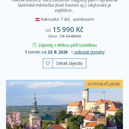
lázeňská městečka (Bad Gastein aj.). Ubytování je
zajištěno…
Rakousko
7 dní,
autobusem
15 990 Kč
od
Sleva - 3%
16 490 Kč
Zájezdy s lehkou pěší turistikou
1
termín od
23. 8. 2026
zobrazit termíny
Detail zájezdu

DOPORUČUJEME