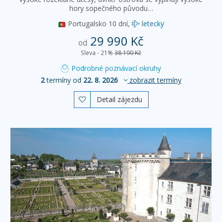
hory sopečného původu…
Portugalsko
10 dní,
letecky
29 990 Kč
od
Sleva - 21%
38 190 Kč
Podrobné poznávací okruhy
2
termíny od
22. 8. 2026
zobrazit termíny
Detail zájezdu
