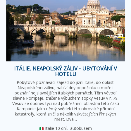
ITÁLIE, NEAPOLSKÝ ZÁLIV - UBYTOVÁNÍ V
HOTELU
Pobytově-poznávací zájezd do jižní Itálie, do oblasti
Neapolského zálivu, nabízí dny odpočinku u moře i
poznání nejslavnějších italských památek. Těm vévodí
slavné Pompeje, zničené výbuchem sopky Vesuv v r. 79.
Vesuv se dodnes tyčí nad pobřežními oblastmi této části
Kampánie jako němý svědek této obrovské přírodní
katastrofy, která zničila několik vzkvétajících římských
měst. Dva…
Itálie
10 dní,
autobusem