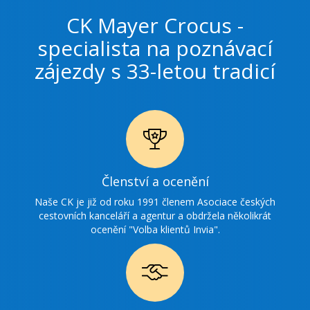
CK Mayer Crocus -
specialista na poznávací
zájezdy s 33-letou tradicí
Ikonka
Členství a ocenění
ocenění
Naše CK je již od roku 1991 členem Asociace českých
cestovních kanceláří a agentur a obdržela několikrát
ocenění "Volba klientů Invia".