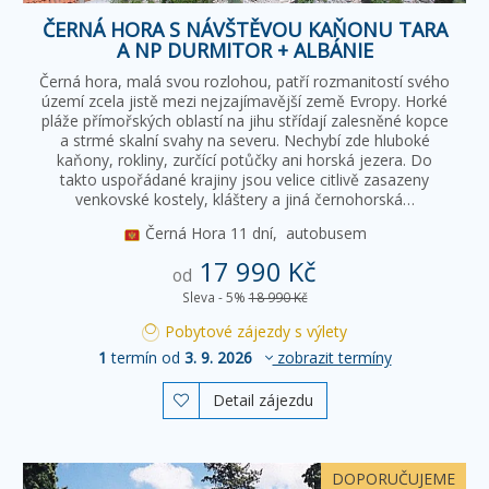
ČERNÁ HORA S NÁVŠTĚVOU KAŇONU TARA
A NP DURMITOR + ALBÁNIE
Černá hora, malá svou rozlohou, patří rozmanitostí svého
území zcela jistě mezi nejzajímavější země Evropy. Horké
pláže přímořských oblastí na jihu střídají zalesněné kopce
a strmé skalní svahy na severu. Nechybí zde hluboké
kaňony, rokliny, zurčící potůčky ani horská jezera. Do
takto uspořádané krajiny jsou velice citlivě zasazeny
venkovské kostely, kláštery a jiná černohorská…
Černá Hora
11 dní,
autobusem
17 990 Kč
od
Sleva - 5%
18 990 Kč
Pobytové zájezdy s výlety
1
termín od
3. 9. 2026
zobrazit termíny
Detail zájezdu

DOPORUČUJEME