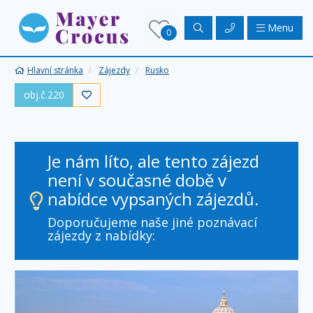
Menu
0
Hlavní stránka
Zájezdy
Rusko
obj.č.220

Je nám líto, ale tento zájezd
není v současné době v
nabídce vypsaných zájezdů.
Doporučujeme naše jiné poznávací
zájezdy z nabídky: