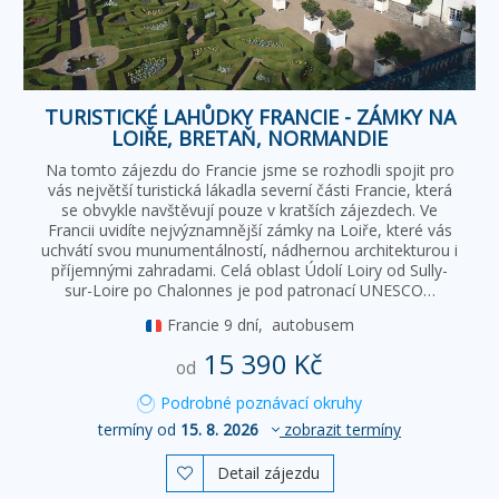
TURISTICKÉ LAHŮDKY FRANCIE - ZÁMKY NA
LOIŘE, BRETAŇ, NORMANDIE
Na tomto zájezdu do Francie jsme se rozhodli spojit pro
vás největší turistická lákadla severní části Francie, která
se obvykle navštěvují pouze v kratších zájezdech. Ve
Francii uvidíte nejvýznamnější zámky na Loiře, které vás
uchvátí svou munumentálností, nádhernou architekturou i
příjemnými zahradami. Celá oblast Údolí Loiry od Sully-
sur-Loire po Chalonnes je pod patronací UNESCO…
Francie
9 dní,
autobusem
15 390 Kč
od
Podrobné poznávací okruhy
termíny od
15. 8. 2026
zobrazit termíny
Detail zájezdu
