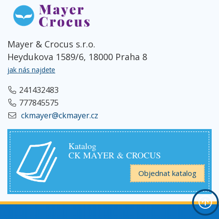
Mayer & Crocus s.r.o.
Heydukova 1589/6, 18000 Praha 8
jak nás najdete
241432483
777845575
ckmayer@ckmayer.cz
Katalog
CK MAYER & CROCUS
Objednat katalog