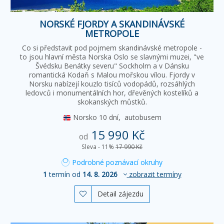
NORSKÉ FJORDY A SKANDINÁVSKÉ
METROPOLE
Co si představit pod pojmem skandinávské metropole -
to jsou hlavní města Norska Oslo se slavnými muzei, "ve
Švédsku Benátky severu" Sockholm a v Dánsku
romantická Kodaň s Malou mořskou vílou. Fjordy v
Norsku nabízejí kouzlo tisíců vodopádů, rozsáhlých
ledovců i monumentálních hor, dřevěných kostelíků a
skokanských můstků.
Norsko
10 dní,
autobusem
15 990 Kč
od
Sleva - 11%
17 990 Kč
Podrobné poznávací okruhy
1
termín od
14. 8. 2026
zobrazit termíny
Detail zájezdu
