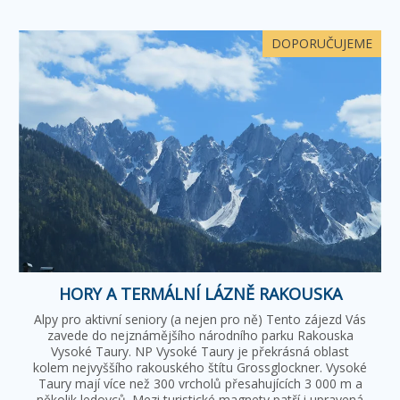
DOPORUČUJEME
HORY A TERMÁLNÍ LÁZNĚ RAKOUSKA
Alpy pro aktivní seniory (a nejen pro ně) Tento zájezd Vás
zavede do nejznámějšího národního parku Rakouska
Vysoké Taury. NP Vysoké Taury je překrásná oblast
kolem nejvyššího rakouského štítu Grossglockner. Vysoké
Taury mají více než 300 vrcholů přesahujících 3 000 m a
několik ledovců. Mezi turistické magnety patří i upravená