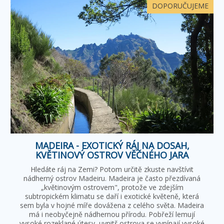
DOPORUČUJEME
MADEIRA - EXOTICKÝ RÁJ NA DOSAH,
KVĚTINOVÝ OSTROV VĚČNÉHO JARA
Hledáte ráj na Zemi? Potom určitě zkuste navštívit
nádherný ostrov Madeiru. Madeira je často přezdívaná
„květinovým ostrovem", protože ve zdejším
subtropickém klimatu se daří i exotické květeně, která
sem byla v hojné míře dovážena z celého světa. Madeira
má i neobyčejně nádhernou přírodu. Pobřeží lemují
vysoké rozeklané útesy, uvnitř ostrova se vypínají vysoké