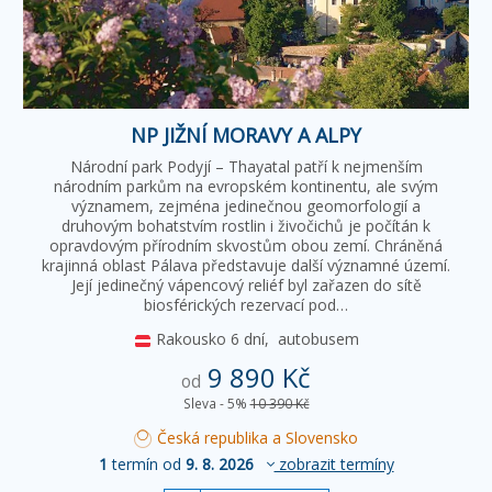
NP JIŽNÍ MORAVY A ALPY
Národní park Podyjí – Thayatal patří k nejmenším
národním parkům na evropském kontinentu, ale svým
významem, zejména jedinečnou geomorfologií a
druhovým bohatstvím rostlin i živočichů je počítán k
opravdovým přírodním skvostům obou zemí. Chráněná
krajinná oblast Pálava představuje další významné území.
Její jedinečný vápencový reliéf byl zařazen do sítě
biosférických rezervací pod…
Rakousko
6 dní,
autobusem
9 890 Kč
od
Sleva - 5%
10 390 Kč
Česká republika a Slovensko
1
termín od
9. 8. 2026
zobrazit termíny