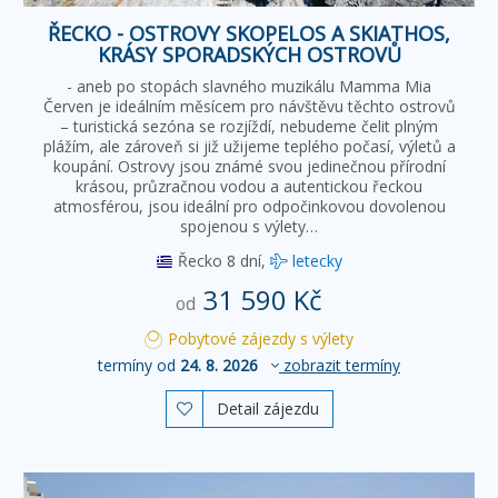
ŘECKO - OSTROVY SKOPELOS A SKIATHOS,
KRÁSY SPORADSKÝCH OSTROVŮ
- aneb po stopách slavného muzikálu Mamma Mia
Červen je ideálním měsícem pro návštěvu těchto ostrovů
– turistická sezóna se rozjíždí, nebudeme čelit plným
plážím, ale zároveň si již užijeme teplého počasí, výletů a
koupání. Ostrovy jsou známé svou jedinečnou přírodní
krásou, průzračnou vodou a autentickou řeckou
atmosférou, jsou ideální pro odpočinkovou dovolenou
spojenou s výlety…
Řecko
8 dní,
letecky
31 590 Kč
od
Pobytové zájezdy s výlety
termíny od
24. 8. 2026
zobrazit termíny
Detail zájezdu
