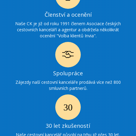
Ikonka
Členství a ocenění
ocenění
Naše CK je již od roku 1991 členem Asociace českých
cestovních kanceláří a agentur a obdržela několikrát
ocenění "Volba klientů Invia".
Ikonka
Spolupráce
spolupráce
Zájezdy naší cestovní kanceláře prodává více než 800
smluvních partnerů.
Ikonka
30
30 let zkušeností
zkušenosti
Naše cestovní kancelář působí na trhu již přes 30 let,