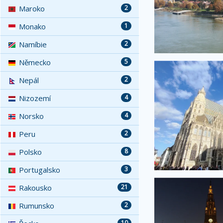
Maroko
2
Monako
1
Namíbie
2
Německo
5
Nepál
2
Nizozemí
4
Norsko
4
Peru
2
Polsko
8
Portugalsko
3
Rakousko
21
Rumunsko
2
10