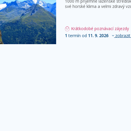
1000 m příjemné lázeňské středisk
své horské klima a velmi zdravý vz
Krátkodobé poznávací zájezdy
1
termín od
11. 9. 2026
zobrazit