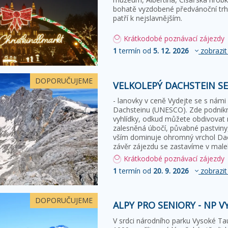
bohatě vyzdobené předvánoční trhy
patří k nejslavnějším.
Krátkodobé poznávací zájezdy
1
termín od
5. 12. 2026
zobrazit
DOPORUČUJEME
VELKOLEPÝ DACHSTEIN S
- lanovky v ceně Vydejte se s námi n
Dachsteinu (UNESCO). Zde podnikn
vyhlídky, odkud můžete obdivovat
zalesněná úbočí, půvabné pastviny
vším dominuje ohromný vrchol Dac
závěr zájezdu se zastavíme v maleb
Krátkodobé poznávací zájezdy
1
termín od
20. 9. 2026
zobrazit
DOPORUČUJEME
ALPY PRO SENIORY - NP 
V srdci národního parku Vysoké Ta