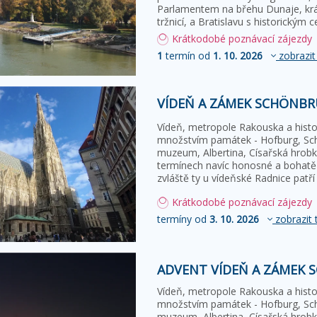
Parlamentem na břehu Dunaje, krá
tržnicí, a Bratislavu s historic
Krátkodobé poznávací zájezdy
1
termín od
1. 10. 2026
zobrazit
VÍDEŇ A ZÁMEK SCHÖNB
Vídeň, metropole Rakouska a histo
množstvím památek - Hofburg, Sc
muzeum, Albertina, Císařská hrobk
termínech navíc honosné a bohatě
zvláště ty u vídeňské Radnice patří
Krátkodobé poznávací zájezdy
termíny od
3. 10. 2026
zobrazit 
ADVENT VÍDEŇ A ZÁMEK
Vídeň, metropole Rakouska a histo
množstvím památek - Hofburg, Sc
muzeum, Albertina, Císařská hrob