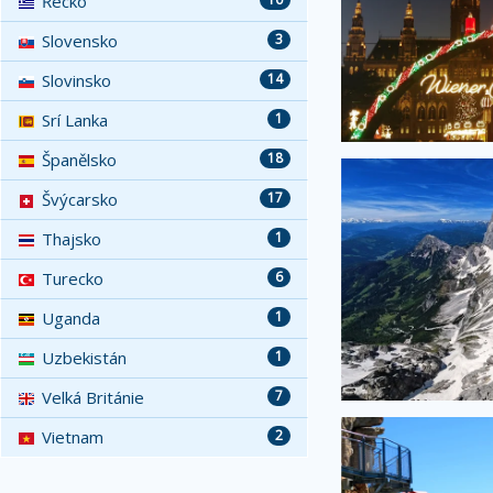
Řecko
Slovensko
3
Slovinsko
14
Srí Lanka
1
Španělsko
18
Švýcarsko
17
Thajsko
1
Turecko
6
Uganda
1
Uzbekistán
1
Velká Británie
7
Vietnam
2