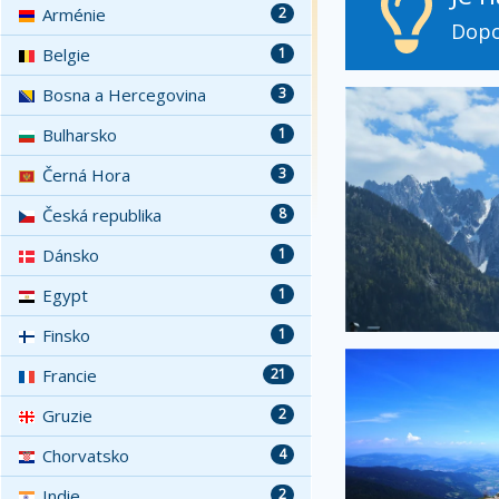
Arménie
2
Dopo
Belgie
1
Bosna a Hercegovina
3
Bulharsko
1
Černá Hora
3
Česká republika
8
Dánsko
1
Egypt
1
Finsko
1
Francie
21
Gruzie
2
Chorvatsko
4
Indie
2