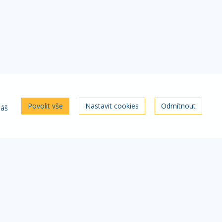
Povolit vše
Nastavit cookies
Odmítnout
náš