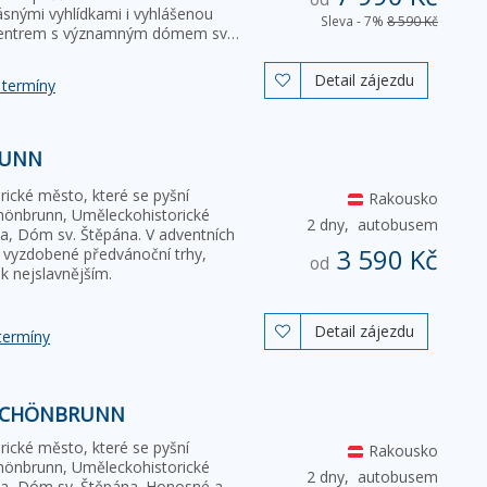
snými vyhlídkami i vyhlášenou
Sleva - 7%
8 590 Kč
kým centrem s významným dómem sv…
Detail zájezdu

 termíny
RUNN
rické město, které se pyšní
Rakousko
hönbrunn, Uměleckohistorické
2 dny,
autobusem
a, Dóm sv. Štěpána. V adventních
3 590 Kč
 vyzdobené předvánoční trhy,
od
 k nejslavnějším.
Detail zájezdu

termíny
 SCHÖNBRUNN
rické město, které se pyšní
Rakousko
hönbrunn, Uměleckohistorické
2 dny,
autobusem
ka, Dóm sv. Štěpána. Honosné a