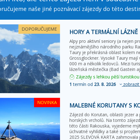
ručujeme naše jiné poznávací zájezdy do této desti
DOPORUČUJEME
HORY A TERMÁLNÍ LÁZNĚ
Alpy pro aktivní seniory (a nejen 
nejznámějšího národního parku R
Taury je překrásná oblast kolem n
Grossglockner. Vysoké Taury mají v
000 m a několik ledovců. Mezi turi
lázeňská městečka (Bad Gastein aj.
Zájezdy s lehkou pěší turistikou
1
termín od
23. 8. 2026
zobrazit
NOVINKA
MALEBNÉ KORUTANY S K
Zájezd do Korutan, oblasti jezer 
horských vrcholů. Na tomto zájezd
této části Rakouska, vyjedeme mýt
úchvatné vyhlídky a také si projde
2025 SLEVOVÁ KARTA zahrnovala po