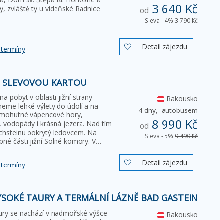
3 640 Kč
, zvláště ty u vídeňské Radnice
od
Sleva - 4%
3 790 Kč
Detail zájezdu

 termíny
E SLEVOVOU KARTOU
a pobyt v oblasti jižní strany
Rakousko
eme lehké výlety do údolí a na
4 dny,
autobusem
 mohutné vápencové hory,
8 990 Kč
, vodopády i krásná jezera. Nad tím
od
hsteinu pokrytý ledovcem. Na
Sleva - 5%
9 490 Kč
né části jižní Solné komory. V…
Detail zájezdu

 termíny
VYSOKÉ TAURY A TERMÁLNÍ LÁZNĚ BAD GASTEIN
ury se nachází v nadmořské výšce
Rakousko