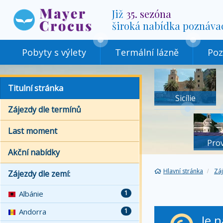
Již
35. sezóna
široká nabídka poznáva
Pobyty s výlety
Termální lázně
Poz
Titulní stránka
Sicílie
Zájezdy dle termínů
Last moment
Pro
Akční nabídky
Hlavní stránka
Zá
Zájezdy dle zemí:
Albánie
1
Andorra
1
Je 