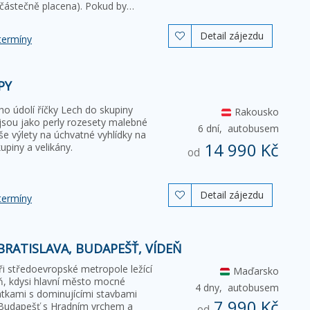
 částečně placena). Pokud by…
Detail zájezdu

termíny
PY
o údolí říčky Lech do skupiny
Rakousko
 jsou jako perly rozesety malebné
6 dní,
autobusem
še výlety na úchvatné vyhlídky na
14 990 Kč
kupiny a velikány.
od
Detail zájezdu

termíny
BRATISLAVA, BUDAPEŠŤ, VÍDEŇ
ři středoevropské metropole ležící
Maďarsko
, kdysi hlavní město mocné
4 dny,
autobusem
tkami s dominujícími stavbami
7 990 Kč
, Budapešť s Hradním vrchem a
od