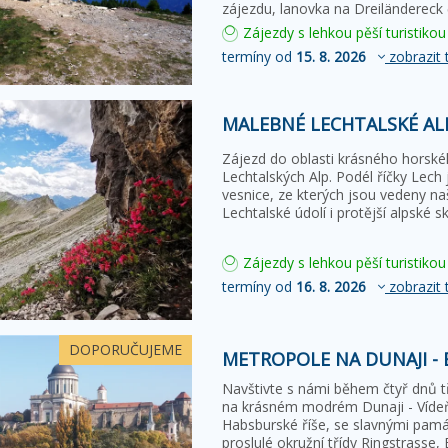
zájezdu, lanovka na Dreiländereck
Zájezdy s lehkou pěší turistikou
termíny od
15. 8. 2026
zobrazit 
MALEBNÉ LECHTALSKÉ AL
Zájezd do oblasti krásného horskéh
Lechtalských Alp. Podél říčky Lech
vesnice, ze kterých jsou vedeny na
Lechtalské údolí i protější alpské s
Zájezdy s lehkou pěší turistikou
termíny od
16. 8. 2026
zobrazit 
DOPORUČUJEME
METROPOLE NA DUNAJI - 
Navštivte s námi během čtyř dnů t
na krásném modrém Dunaji - Vídeň
Habsburské říše, se slavnými pamá
proslulé okružní třídy Ringstrasse