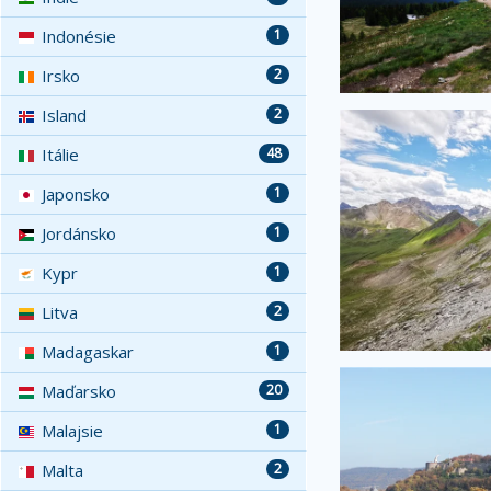
Indonésie
1
Irsko
2
Island
2
Itálie
48
Japonsko
1
Jordánsko
1
Kypr
1
Litva
2
Madagaskar
1
Maďarsko
20
Malajsie
1
Malta
2