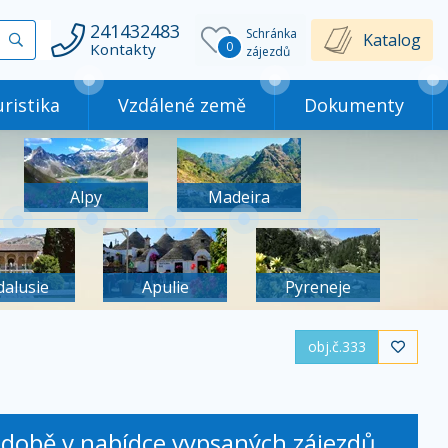
241432483
Schránka
Vyhledat
Katalog
0
Kontakty
zájezdů
ristika
Vzdálené země
Dokumenty
Alpy
Madeira
dalusie
Apulie
Pyreneje
obj.č.333

é době v nabídce vypsaných zájezdů.