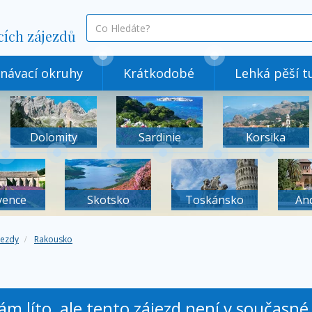
co
cích zájezdů
hledáte
návací okruhy
Krátkodobé
Lehká pěší tu
Dolomity
Sardinie
Korsika
vence
Skotsko
Toskánsko
An
jezdy
Rakousko
nám líto, ale tento zájezd není v současn