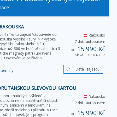
nace:
 RAKOUSKA
pro ně) Tento zájezd Vás zavede do
Rakousko
akouska Vysoké Taury. NP Vysoké
7 dní,
autobusem
ejvyššího rakouského štítu
15 990 Kč
íce než 300 vrcholů přesahujících 3
od
stické magnety patří i upravená
Sleva - 3%
16 490 Kč
). Ubytování je zajištěno…
Detail zájezdu

 termíny
ORUTANSKOU SLEVOVOU KARTOU
a panoramatických výhledů z
Rakousko
u poznáme nejatraktivnější oblasti
7 dní,
autobusem
nými silnicemi a lanovkami na
me zdejší malebnou přírodu. V roce
15 990 Kč
od
užití lanovek (viz. program