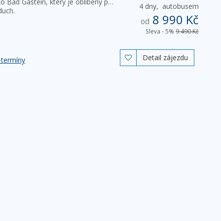
o Bad Gastein, který je oblíbený pro
4 dny,
autobusem
duch.
8 990 Kč
od
Sleva - 5%
9 490 Kč
Detail zájezdu

 termíny