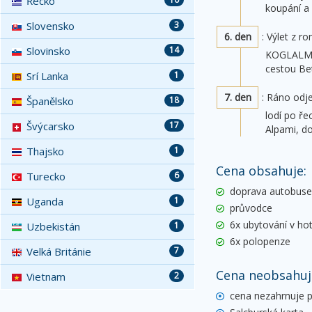
Řecko
koupání a
Slovensko
3
6. den
: Výlet z 
Slovinsko
14
KOGLALM. 
cestou Be
Srí Lanka
1
7. den
: Ráno odj
Španělsko
18
lodí po ř
Švýcarsko
17
Alpami, d
Thajsko
1
Cena obsahuje:
Turecko
6
doprava autobus
Uganda
1
průvodce
6x ubytování v ho
Uzbekistán
1
6x polopenze
Velká Británie
7
Cena neobsahuj
Vietnam
2
cena nezahrnuje po