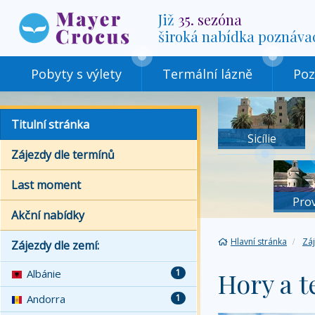
Již
35. sezóna
široká nabídka poznáva
Pobyty s výlety
Termální lázně
Poz
Titulní stránka
Sicílie
Zájezdy dle termínů
Last moment
Pro
Akční nabídky
Hlavní stránka
Zá
Zájezdy dle zemí:
Albánie
1
Hory a t
Andorra
1