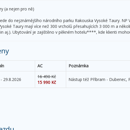
ry (a nejen pro ně)
vede do nejznámějšího národního parku Rakouska Vysoké Taury. NP V
Vysoké Taury mají více než 300 vrcholů přesahujících 3 000 m a několi
n aj.). Ubytování je zajištěno v pěkném hotelu****, kde klienti moho
eny
ín
AC
Poznámka
16 490 Kč
 - 29.8.2026
Nástup též Příbram - Dubenec, P
15 990 Kč
ezdu