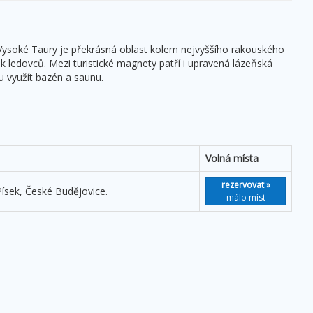
ysoké Taury je překrásná oblast kolem nejvyššího rakouského
k ledovců. Mezi turistické magnety patří i upravená lázeňská
u využít bazén a saunu.
Volná místa
rezervovat »
ísek, České Budějovice.
málo míst