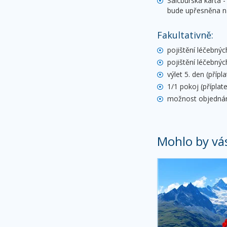
Salcburská karta 
bude upřesněna na
Fakultativně:
pojištění léčebnýc
pojištění léčebnýc
výlet 5. den (přípl
1/1 pokoj (příplat
možnost objednání
Mohlo by vá