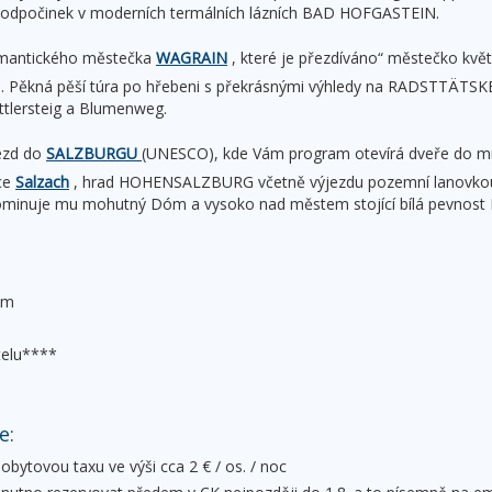
 odpočinek v moderních termálních lázních BAD HOFGASTEIN.
romantického městečka
WAGRAIN
, které je přezdíváno“ městečko květ
Pěkná pěší túra po hřebeni s překrásnými výhledy na RADSTTÄT
ttlersteig a Blumenweg.
ezd do
SALZBURGU
(UNESCO), kde Vám program otevírá dveře do m
ece
Salzach
, hrad HOHENSALZBURG včetně výjezdu pozemní lanovkou
ominuje mu mohutný Dóm a vysoko nad městem stojící bílá pevnost H
em
telu****
e:
bytovou taxu ve výši cca 2 € / os. / noc