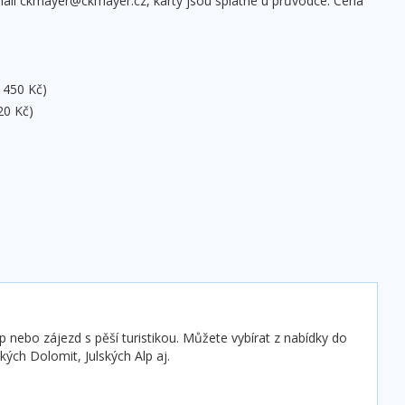
mail ckmayer@ckmayer.cz, karty jsou splatné u průvodce. Cena
: 450 Kč)
20 Kč)
p nebo zájezd s pěší turistikou. Můžete vybírat z nabídky do
kých Dolomit, Julských Alp aj.