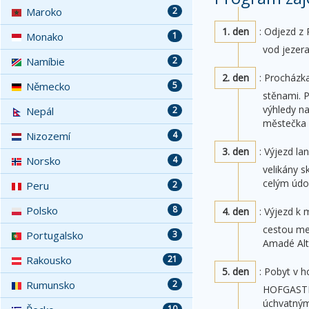
Maroko
2
1. den
: Odjezd z
Monako
1
vod jezer
Namíbie
2
2. den
: Procházk
Německo
5
stěnami. 
výhledy n
Nepál
2
městečka 
Nizozemí
4
3. den
: Výjezd l
Norsko
4
velikány 
celým údo
Peru
2
Polsko
8
4. den
: Výjezd k
cestou me
Portugalsko
3
Amadé Alt
Rakousko
21
5. den
: Pobyt v 
Rumunsko
2
HOFGASTEI
úchvatnými
10