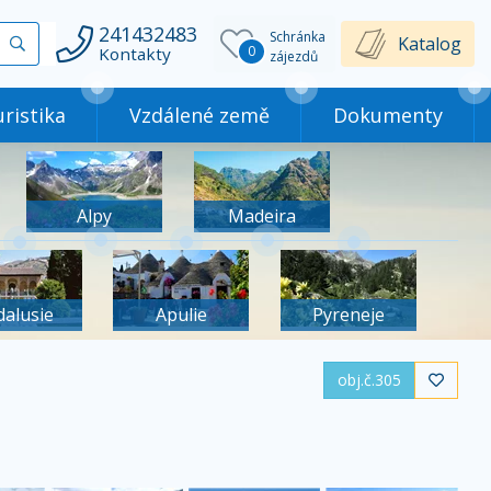
241432483
Schránka
Vyhledat
Katalog
0
Kontakty
zájezdů
ristika
Vzdálené země
Dokumenty
Alpy
Madeira
dalusie
Apulie
Pyreneje
obj.č.305
