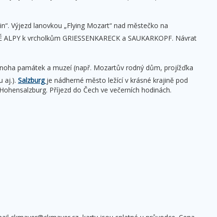
in“. Výjezd lanovkou „Flying Mozart“ nad městečko na
SKÉ ALPY k vrcholkům GRIESSENKARECK a SAUKARKOPF. Návrat
noha památek a muzeí (např. Mozartův rodný dům, projížďka
 aj.).
Salzburg
je nádherné město ležící v krásné krajině pod
ohensalzburg. Příjezd do Čech ve večerních hodinách.