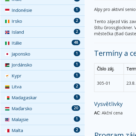
Alpy pro aktivní senio
Indonésie
1
Irsko
2
Tento zájezd Vás za
štítu Grossglockner. 
Island
2
městečka (Bad Gastei
Itálie
48
Termíny a c
Japonsko
1
Jordánsko
1
Číslo záj.
Term
Kypr
1
305-01
23.8.
Litva
2
Madagaskar
1
Vysvětlivky
Maďarsko
20
AC
: Akční cena
Malajsie
1
Malta
2
Program záj