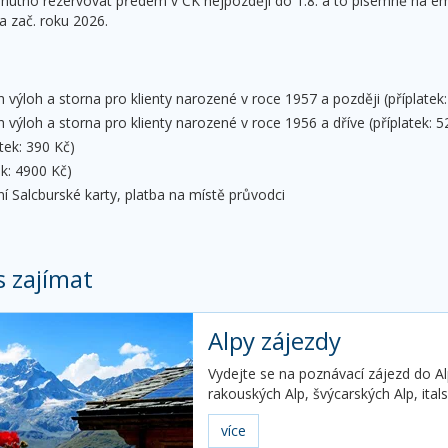
- nutno rezervovat předem v CK nejpozději do 1.8. a to písemně na e
 zač. roku 2026.
h výloh a storna pro klienty narozené v roce 1957 a později (příplatek
h výloh a storna pro klienty narozené v roce 1956 a dříve (příplatek: 5
atek: 390 Kč)
ek: 4900 Kč)
 Salcburské karty, platba na místě průvodci
s zajímat
Alpy zájezdy
Vydejte se na poznávací zájezd do Al
rakouských Alp, švýcarských Alp, itals
více