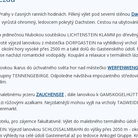
 Prahy v časných ranních hodinách. Pěkný výlet pod severní stěnou
Da
a vyrůstá ohromný, ledovcem pokrytý Dachstein. Cestou na ubytov
a jedinečnou hlubokou soutěskou LICHTENSTEIN KLAMM po dřevěnýc
Poté výjezd lanovkou z městečka DORFGASTEIN na vyhlídkový vrchol 
a okolní hory vysoké přes 2500 m a také dolů do Gasteinského údolí.
se nachází romantické vodopády. Koupání a relaxace v termálních l
anovkou Ikarus do úchvatného světa hor nad městečko
WERFENWENG
skupiny TENNENGEBIRGE. Odpoledne návštěva impozantního středov
lím.
 malebnému jezeru
ZAUCHENSEE
, dále lanovkou k GAMSKOGELHÜTTE.
zi růžovými azalkami. Nejzdatnější mohou vyjít na vrcholy TAGWEI
enmarkt.
hotelu, pro zájemce fakultativně: Výlet do malebného termálního ú
N. Výjezd lanovkou SCHLOSSALMBAHN do výšky přes 2050 m - okolí ho
 výhledy na celé údolí Gasteinertal až po ledovce Ankogel Gruppe. K