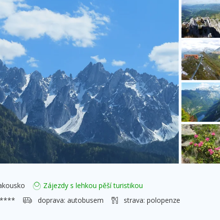
kousko
Zájezdy s lehkou pěší turistikou
 ****
doprava:
autobusem
strava:
polopenze