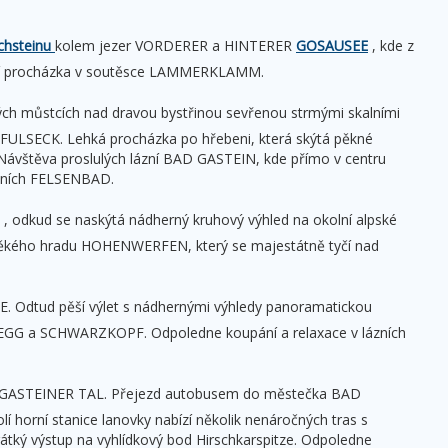
chsteinu
kolem jezer VORDERER a HINTERER
GOSAUSEE
, kde z
ání procházka v soutěsce LAMMERKLAMM.
h můstcích nad dravou bystřinou sevřenou strmými skalními
FULSECK. Lehká procházka po hřebeni, která skýtá pěkné
 Návštěva proslulých lázní BAD GASTEIN, kde přímo v centru
ázních FELSENBAD.
, odkud se naskýtá nádherný kruhový výhled na okolní alpské
ěkého hradu HOHENWERFEN, který se majestátně tyčí nad
 Odtud pěší výlet s nádhernými výhledy panoramatickou
DEGG a SCHWARZKOPF. Odpoledne koupání a relaxace v lázních
dolí GASTEINER TAL. Přejezd autobusem do městečka BAD
rní stanice lanovky nabízí několik nenáročných tras s
rátký výstup na vyhlídkový bod Hirschkarspitze. Odpoledne