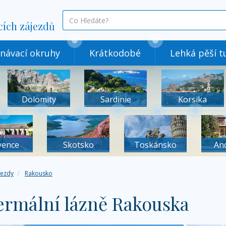
co
cích zájezdů
hledáte
návací okruhy
Krátkodobé
Lehká pěší tu
Dolomity
Sardinie
Korsika
vence
Skotsko
Toskánsko
An
jezdy
Rakousko
ermální lázně Rakouska