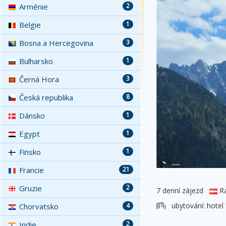
Arménie
2
Belgie
1
Bosna a Hercegovina
3
Bulharsko
1
Černá Hora
3
Česká republika
8
Dánsko
1
Egypt
1
Finsko
1
Francie
21
Gruzie
2
7 denní zájezd
Ra
ubytování:
hotel
Chorvatsko
4
Indie
2