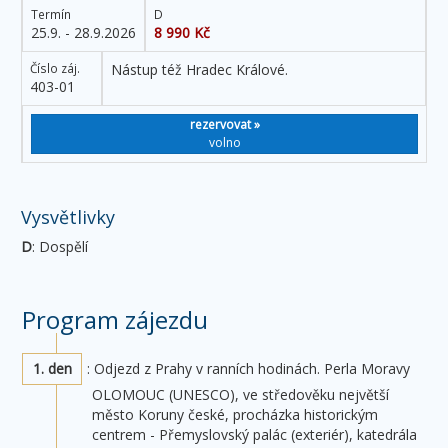
Termín
D
25.9. - 28.9.2026
8 990 Kč
Číslo záj.
Nástup též Hradec Králové.
403-01
rezervovat »
volno
Vysvětlivky
D
: Dospělí
Program zájezdu
1. den
: Odjezd z Prahy v ranních hodinách. Perla Moravy
OLOMOUC (UNESCO), ve středověku největší
město Koruny české, procházka historickým
centrem - Přemyslovský palác (exteriér), katedrála