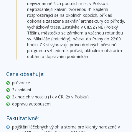
nejvýznamnějších poutních míst v Polsku s
nejrozsáhlejší kalvárií tvořenou 41 kaplemi
rozprostírající se na okolních kopcích, příklad
dokonale zasazené sakrální architektury do přírody,
vycházková trasa. Zastávka v CIESZYNĚ (Polský
Těšín), městečko se zámkem a vzácnou rotundou
sv. Mikuláše (exteriéry), návrat do Prahy do 22:00
hodin. CK si vyhrazuje právo drobných přesunů
programu vzhledem k počasí, aktuálním otvíracím
dobám a dopravním podmínkám.
Cena obsahuje:
průvodce
3x snídani
3x nocleh v hotelu (1x v ČR, 2x v Polsku)
dopravu autobusem
Fakultativně:
pojištění léčebných výloh a storna pro klienty narozené v