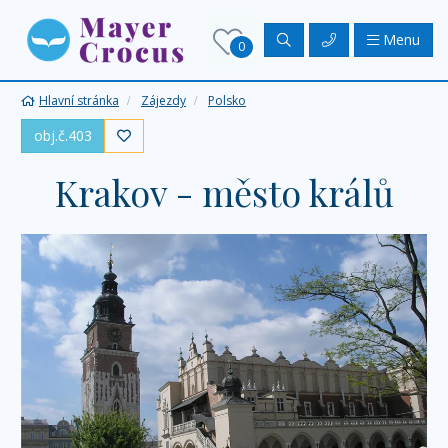
Menu
0
Hlavní stránka
Zájezdy
Polsko
obj.č.403

Krakov - město králů