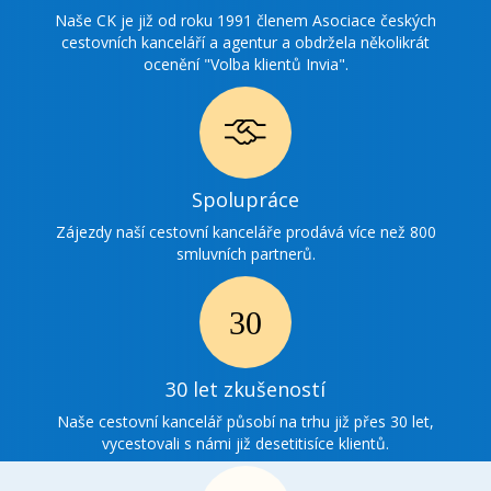
ocenění
Naše CK je již od roku 1991 členem Asociace českých
cestovních kanceláří a agentur a obdržela několikrát
ocenění "Volba klientů Invia".
Ikonka
Spolupráce
spolupráce
Zájezdy naší cestovní kanceláře prodává více než 800
smluvních partnerů.
Ikonka
30
30 let zkušeností
zkušenosti
Naše cestovní kancelář působí na trhu již přes 30 let,
vycestovali s námi již desetitisíce klientů.