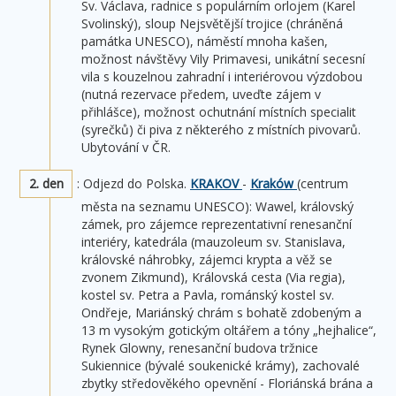
Sv. Václava, radnice s populárním orlojem (Karel
Svolinský), sloup Nejsvětější trojice (chráněná
památka UNESCO), náměstí mnoha kašen,
možnost návštěvy Vily Primavesi, unikátní secesní
vila s kouzelnou zahradní i interiérovou výzdobou
(nutná rezervace předem, uveďte zájem v
přihlášce), možnost ochutnání místních specialit
(syrečků) či piva z některého z místních pivovarů.
Ubytování v ČR.
2. den
: Odjezd do Polska.
KRAKOV
-
Kraków
(centrum
města na seznamu UNESCO): Wawel, královský
zámek, pro zájemce reprezentativní renesanční
interiéry, katedrála (mauzoleum sv. Stanislava,
královské náhrobky, zájemci krypta a věž se
zvonem Zikmund), Královská cesta (Via regia),
kostel sv. Petra a Pavla, románský kostel sv.
Ondřeje, Mariánský chrám s bohatě zdobeným a
13 m vysokým gotickým oltářem a tóny „hejhalice“,
Rynek Glowny, renesanční budova tržnice
Sukiennice (bývalé soukenické krámy), zachovalé
zbytky středověkého opevnění - Floriánská brána a