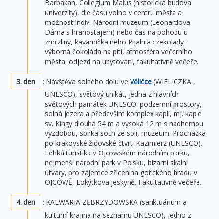
Barbakan, Collegium Maius (historická budova
univerzity), dle času volno v centru města a
možnost indiv. Národní muzeum (Leonardova
Dáma s hranostajem) nebo čas na pohodu u
zmrzliny, kavárnička nebo Pijalnia czekolady -
výborná čokoláda na pití, atmosféra večerního
města, odjezd na ubytování, fakultativně večeře.
3. den
: Návštěva solného dolu ve
Věličce
(WIELICZKA ,
UNESCO), světový unikát, jedna z hlavních
světových památek UNESCO: podzemní prostory,
solná jezera a především komplex kaplí, mj. kaple
sv. Kingy dlouhá 54 m a vysoká 12 m s nádhernou
výzdobou, sbírka soch ze soli, muzeum. Procházka
po krakovské židovské čtvrti Kazimierz (UNESCO).
Lehká turistika v Ojcowském národním parku,
nejmenší národní park v Polsku, bizarní skalní
útvary, pro zájemce zřícenina gotického hradu v
OJCÓWĚ, Lokýtkova jeskyně. Fakultativně večeře.
4. den
: KALWARIA ZĘBRZYDOWSKA (sanktuárium a
kulturní krajina na seznamu UNESCO), jedno z