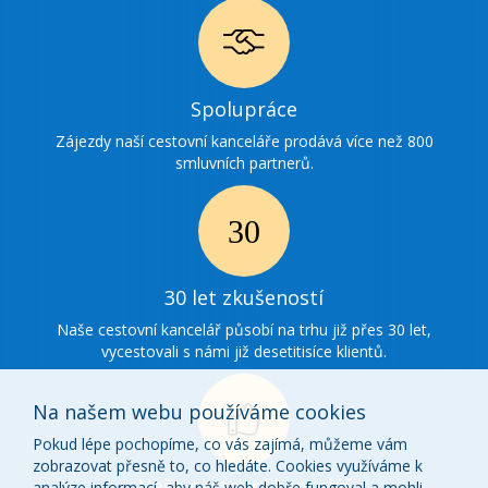
Ikonka
Spolupráce
spolupráce
Zájezdy naší cestovní kanceláře prodává více než 800
smluvních partnerů.
Ikonka
30
30 let zkušeností
zkušenosti
Naše cestovní kancelář působí na trhu již přes 30 let,
vycestovali s námi již desetitisíce klientů.
Na našem webu používáme cookies
Pokud lépe pochopíme, co vás zajímá, můžeme vám
zobrazovat přesně to, co hledáte. Cookies využíváme k
Ikonka
Naše cestovní kancelář
analýze informací, aby náš web dobře fungoval a mohli