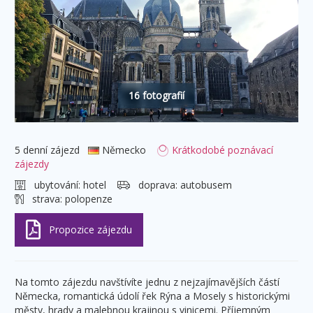
16 fotografií
5 denní zájezd
Německo
Krátkodobé poznávací
zájezdy
ubytování:
hotel
doprava:
autobusem
strava:
polopenze
Na tomto zájezdu navštívíte jednu z nejzajímavějších částí
Německa, romantická údolí řek Rýna a Mosely s historickými
městy, hrady a malebnou krajinou s vinicemi. Příjemným