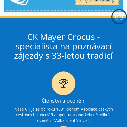
CK Mayer Crocus -
specialista na poznávací
zájezdy s 33-letou tradicí
Ikonka
Členství a ocenění
ocenění
Naše CK je již od roku 1991 členem Asociace českých
cestovních kanceláří a agentur a obdržela několikrát
ocenění "Volba klientů Invia".