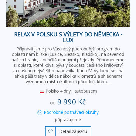
RELAX V POLSKU S VÝLETY DO NĚMECKA -
LUX
Připravili jsme pro Vás nový podrobnější program do
oblasti nám blízké (Lužice, Slezsko, Kladsko), na sever od
našich hranic, s nepříliš dlouhými přejezdy. Připomeneme
si oblasti, které kdysi bývaly součástí českého království
za našeho největšího panovníka Karla IV. Vydáme se i na
lehké pěší trasy v délce několika kilometrů a shlédneme
významná místa (kulturní i přírodní), která…
Polsko
4 dny,
autobusem
9 990 Kč
od
Podrobné poznávací okruhy
připravujeme
Detail zájezdu
