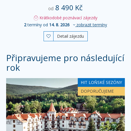
8 490 Kč
od
Krátkodobé poznávací zájezdy
2
termíny od
14. 8. 2026
zobrazit termíny
Detail zájezdu

Připravujeme pro následující
rok
HIT LOŇSKÉ SEZÓNY
DOPORUČUJEME