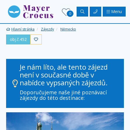
Menu
0
Hlavní stránka
Zájezdy
Německo
obj.č.452

Je nám líto, ale tento zájezd
není v současné době v
nabídce vypsaných zájezdů.
Doporučujeme naše jiné poznávací
zájezdy do této destinace: