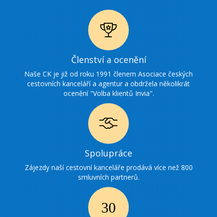
Ikonka
Členství a ocenění
ocenění
Naše CK je již od roku 1991 členem Asociace českých
cestovních kanceláří a agentur a obdržela několikrát
ocenění "Volba klientů Invia".
Ikonka
Spolupráce
spolupráce
Zájezdy naší cestovní kanceláře prodává více než 800
smluvních partnerů.
Ikonka
30