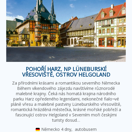
POHOŘÍ HARZ, NP LÜNEBURSKÉ
VŘESOVIŠTĚ, OSTROV HELGOLAND
Za přírodními krásami a romantikou severního Německa
Během víkendového zájezdu navštívíme různorodé
malebné krajiny. Čeká nás hornatá krajina národního
parku Harz opředeného legendami, nekonečné fialo¬vé
pláně vřesu a malebné pastviny Lüneburského vřesoviště,
romantická hrázděná městečka, krásné mořské pobřeží a
fascinující ostrov Helgoland v Severním moři českými
turisty dosud…
Německo
4 dny,
autobusem