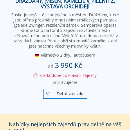
DRÁŽĎANY, MÍŠEŇ, KAMÉLIE V PILLNITZ,
VÝSTAVA ORCHIDEJÍ
Sasko je nejčastěji spojováno s městem Drážďany, které
jsou přímo přeplněny množstvím uměleckých památek
(galerie Zwinger, rezidenční zámek, Semperova opera)
Kromě toho na tomto zájezdu navštívíte město
světoznámého porcelánu Míšeň. V tuto dobu rozkvétá v
zahradách zámku Pillnitz obří stromovitá kamélie, která
jistě nadchne všechny milovníky květin.
Německo
2 dny,
autobusem
3 990 Kč
od
Krátkodobé poznávací zájezdy
připravujeme
Detail zájezdu

Nabídky nejlepších zájezdů pravidelně na váš
e-mail