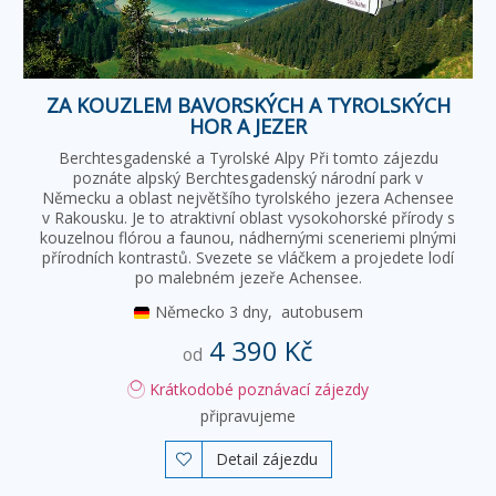
ZA KOUZLEM BAVORSKÝCH A TYROLSKÝCH
HOR A JEZER
Berchtesgadenské a Tyrolské Alpy Při tomto zájezdu
poznáte alpský Berchtesgadenský národní park v
Německu a oblast největšího tyrolského jezera Achensee
v Rakousku. Je to atraktivní oblast vysokohorské přírody s
kouzelnou flórou a faunou, nádhernými sceneriemi plnými
přírodních kontrastů. Svezete se vláčkem a projedete lodí
po malebném jezeře Achensee.
Německo
3 dny,
autobusem
4 390 Kč
od
Krátkodobé poznávací zájezdy
připravujeme
Detail zájezdu
