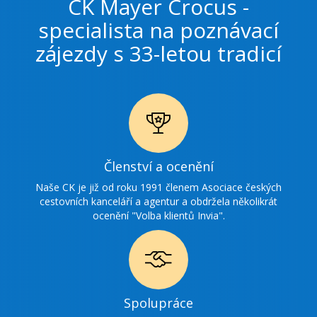
CK Mayer Crocus -
specialista na poznávací
zájezdy s 33-letou tradicí
Ikonka
Členství a ocenění
ocenění
Naše CK je již od roku 1991 členem Asociace českých
cestovních kanceláří a agentur a obdržela několikrát
ocenění "Volba klientů Invia".
Ikonka
Spolupráce