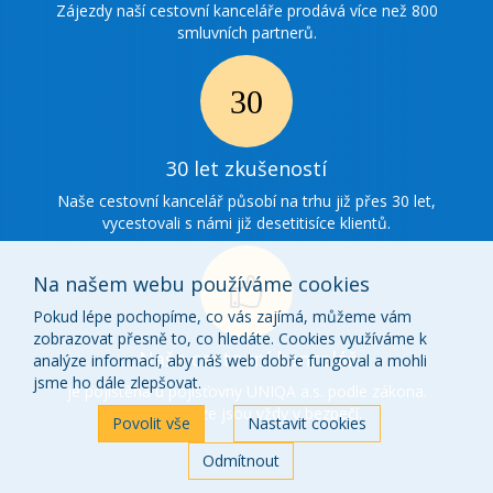
spolupráce
Zájezdy naší cestovní kanceláře prodává více než 800
smluvních partnerů.
Ikonka
30
30 let zkušeností
zkušenosti
Naše cestovní kancelář působí na trhu již přes 30 let,
vycestovali s námi již desetitisíce klientů.
Na našem webu používáme cookies
Pokud lépe pochopíme, co vás zajímá, můžeme vám
zobrazovat přesně to, co hledáte. Cookies využíváme k
Ikonka
Naše cestovní kancelář
analýze informací, aby náš web dobře fungoval a mohli
o
jsme ho dále zlepšovat.
je pojištěna u pojišťovny UNIQA a.s. podle zákona.
Vaše peníze jsou vždy v bezpečí.
nás
Povolit vše
Nastavit cookies
Odmítnout