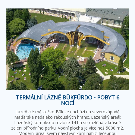
TERMÁLNÍ LÁZNĚ BÜKFÜRDO - POBYT 6
NOCÍ
Lázeňské městečko Bük se nachází na severozápadě
Maďarska nedaleko rakouských hranic. Lázeňský areál:
Lázeňský komplex o rozloze 14 ha se rozléhá v krásné
zeleni přírodního parku. Vodní plocha je více než 5000 m2.
Moderní areál svým návštěvníkům nabízí léčebnou