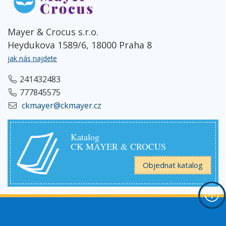
Mayer & Crocus s.r.o.
Heydukova 1589/6, 18000 Praha 8
jak nás najdete
241432483
777845575
ckmayer@ckmayer.cz
Katalog
CK MAYER & CROCUS
Objednat katalog