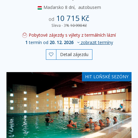
Maďarsko
8 dní,
autobusem
10 715 Kč
od
Sleva - 3%
10 990 Kč
Pobytové zájezdy s výlety z termálních lázní
1
termín od
20. 12. 2026
zobrazit termíny
Detail zájezdu

HIT LOŇSKÉ SEZÓNY