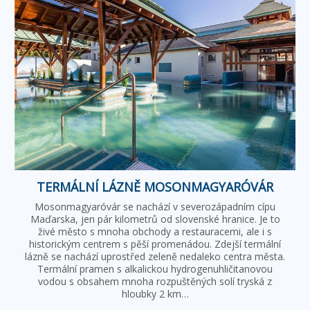
TERMÁLNÍ LÁZNĚ MOSONMAGYARÓVÁR
Mosonmagyaróvár se nachází v severozápadním cípu
Maďarska, jen pár kilometrů od slovenské hranice. Je to
živé město s mnoha obchody a restauracemi, ale i s
historickým centrem s pěší promenádou. Zdejší termální
lázně se nachází uprostřed zeleně nedaleko centra města.
Termální pramen s alkalickou hydrogenuhličitanovou
vodou s obsahem mnoha rozpuštěných solí tryská z
hloubky 2 km…