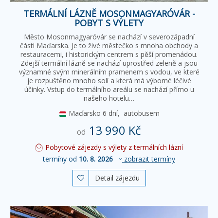
TERMÁLNÍ LÁZNĚ MOSONMAGYARÓVÁR -
POBYT S VÝLETY
Město Mosonmagyaróvár se nachází v severozápadní
části Maďarska. Je to živé městečko s mnoha obchody a
restauracemi, i historickým centrem s pěší promenádou.
Zdejší termální lázně se nachází uprostřed zeleně a jsou
významné svým minerálním pramenem s vodou, ve které
je rozpuštěno mnoho solí a která má výborné léčivé
účinky. Vstup do termálního areálu se nachází přímo u
našeho hotelu…
Maďarsko
6 dní,
autobusem
13 990 Kč
od
Pobytové zájezdy s výlety z termálních lázní
termíny od
10. 8. 2026
zobrazit termíny
Detail zájezdu
