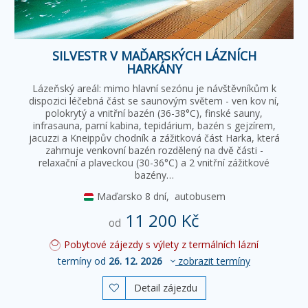
SILVESTR V MAĎARSKÝCH LÁZNÍCH
HARKÁNY
Lázeňský areál: mimo hlavní sezónu je návštěvníkům k
dispozici léčebná část se saunovým světem - ven kov ní,
polokrytý a vnitřní bazén (36-38°C), finské sauny,
infrasauna, parní kabina, tepidárium, bazén s gejzírem,
jacuzzi a Kneippův chodník a zážitková část Harka, která
zahrnuje venkovní bazén rozdělený na dvě části -
relaxační a plaveckou (30-36°C) a 2 vnitřní zážitkové
bazény…
Maďarsko
8 dní,
autobusem
11 200 Kč
od
Pobytové zájezdy s výlety z termálních lázní
termíny od
26. 12. 2026
zobrazit termíny
Detail zájezdu
