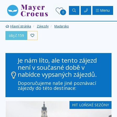
Menu
0
Hlavní stránka
Zájezdy
Maďarsko
obj.č.159

Je nám líto, ale tento zájezd
není v současné době v
nabídce vypsaných zájezdů.
Doporučujeme naše jiné poznávací
zájezdy do této destinace:
HIT LOŇSKÉ SEZÓNY