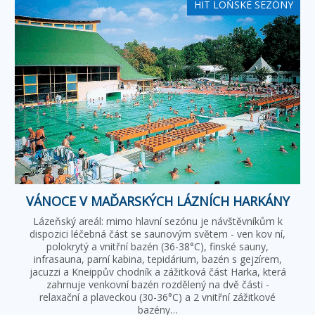
HIT LOŇSKÉ SEZÓNY
VÁNOCE V MAĎARSKÝCH LÁZNÍCH HARKÁNY
Lázeňský areál: mimo hlavní sezónu je návštěvníkům k
dispozici léčebná část se saunovým světem - ven kov ní,
polokrytý a vnitřní bazén (36-38°C), finské sauny,
infrasauna, parní kabina, tepidárium, bazén s gejzírem,
jacuzzi a Kneippův chodník a zážitková část Harka, která
zahrnuje venkovní bazén rozdělený na dvě části -
relaxační a plaveckou (30-36°C) a 2 vnitřní zážitkové
bazény…