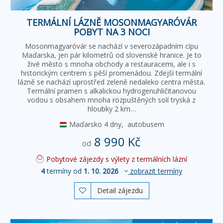
TERMÁLNÍ LÁZNĚ MOSONMAGYARÓVÁR
POBYT NA 3 NOCI
Mosonmagyaróvár se nachází v severozápadním cípu
Maďarska, jen pár kilometrů od slovenské hranice. Je to
živé město s mnoha obchody a restauracemi, ale i s
historickým centrem s pěší promenádou. Zdejší termální
lázně se nachází uprostřed zeleně nedaleko centra města.
Termální pramen s alkalickou hydrogenuhličitanovou
vodou s obsahem mnoha rozpuštěných solí tryská z
hloubky 2 km…
Maďarsko
4 dny,
autobusem
8 990 Kč
od
Pobytové zájezdy s výlety z termálních lázní
4
termíny od
1. 10. 2026
zobrazit termíny
Detail zájezdu
