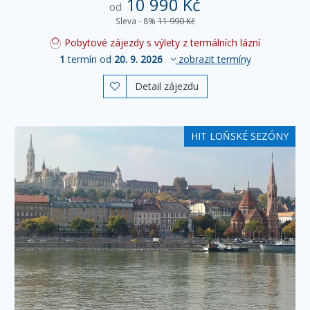
10 990 Kč
od
Sleva - 8%
11 990 Kč
Pobytové zájezdy s výlety z termálních lázní
1
termín od
20. 9. 2026
zobrazit termíny
Detail zájezdu

HIT LOŇSKÉ SEZÓNY