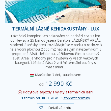
TERMÁLNÍ LÁZNĚ KEHIDAKUSTÁNY - LUX
Lázeňský komplex Kehidakustány se nachází cca 13 km
od Hévízu a 25 km od jezera Balaton. LÁZEŇSKÝ AREÁL
Moderní lázeňský areál rozkládající se v parku o rozloze 3
ha s vodní plochou 2.600 m2 nabízí svým návštěvníkům 3
propojené části - léčebnou, zážitkovou část a saunový
svět. Areál je vhodný pro návštěvníky všech věkových
kategorií. Léčebná část: 2 vnitřní termální bazény s
masážními…
Maďarsko
7 dní,
autobusem
12 990 Kč
od
Pobytové zájezdy s výlety z termálních lázní
1
termín od
30. 8. 2026
zobrazit termíny
Detail zájezdu
