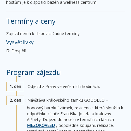
hostům je k dispozici bazén a wellness centrum.
Termíny a ceny
Zájezd nemá k dispozici žádné termíny.
Vysvětlivky
D
: Dospělí
Program zájezdu
1. den
: Odjezd z Prahy ve večerních hodinách.
2. den
: Návštěva královského zámku GÖDÖLLÖ –
honosný barokní zámek, rezidence, která sloužila k
odpočinku císaře Františka Josefa a královny
Alžběty. Dojezd do hotelu v termálních lázních
MEZÖKÖVESD
, odpoledne koupání, relaxace.