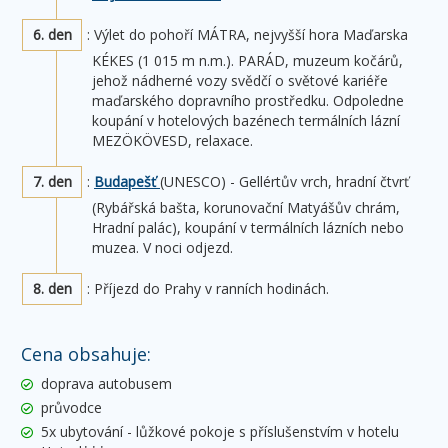
6. den
: Výlet do pohoří MÁTRA, nejvyšší hora Maďarska
KÉKES (1 015 m n.m.). PARÁD, muzeum kočárů,
jehož nádherné vozy svědčí o světové kariéře
maďarského dopravního prostředku. Odpoledne
koupání v hotelových bazénech termálních lázní
MEZÖKÖVESD, relaxace.
7. den
:
Budapešť
(UNESCO) - Gellértův vrch, hradní čtvrť
(Rybářská bašta, korunovační Matyášův chrám,
Hradní palác), koupání v termálních lázních nebo
muzea. V noci odjezd.
8. den
: Příjezd do Prahy v ranních hodinách.
Cena obsahuje:
doprava autobusem
průvodce
5x ubytování - lůžkové pokoje s příslušenstvím v hotelu