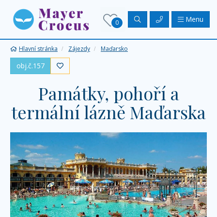
Menu
0
Hlavní stránka
Zájezdy
Maďarsko
obj.č.157

Památky, pohoří a
termální lázně Maďarska