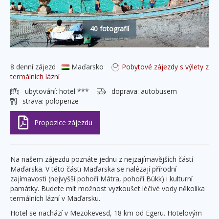
40 fotografií
8 denní zájezd
Maďarsko
Pobytové zájezdy s výlety z
termálních lázní
ubytování:
hotel ***
doprava:
autobusem
strava:
polopenze
Na našem zájezdu poznáte jednu z nejzajímavějších částí
Maďarska. V této části Maďarska se nalézají přírodní
zajímavosti (nejvyšší pohoří Mátra, pohoří Bükk) i kulturní
památky. Budete mít možnost vyzkoušet léčivé vody několika
termálních lázní v Maďarsku.
Hotel se nachází v Mezökevesd, 18 km od Egeru. Hotelovým