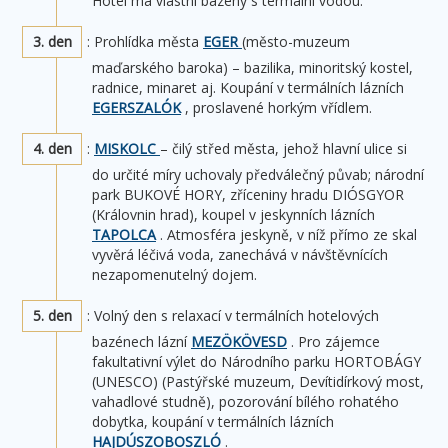
Hotel má vlastní bazény s termální vodou.
3. den
: Prohlídka města
EGER
(město-muzeum
maďarského baroka) – bazilika, minoritský kostel,
radnice, minaret aj. Koupání v termálních lázních
EGERSZALÓK
, proslavené horkým vřídlem.
4. den
:
MISKOLC
– čilý střed města, jehož hlavní ulice si
do určité míry uchovaly předválečný půvab; národní
park BUKOVÉ HORY, zříceniny hradu DIÓSGYOR
(Královnin hrad), koupel v jeskynních lázních
TAPOLCA
. Atmosféra jeskyně, v níž přímo ze skal
vyvěrá léčivá voda, zanechává v návštěvnících
nezapomenutelný dojem.
5. den
: Volný den s relaxací v termálních hotelových
bazénech lázní
MEZÖKÖVESD
. Pro zájemce
fakultativní výlet do Národního parku HORTOBÁGY
(UNESCO) (Pastýřské muzeum, Devítidírkový most,
vahadlové studně), pozorování bílého rohatého
dobytka, koupání v termálních lázních
HAJDÚSZOBOSZLÓ
.