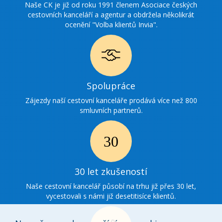
ocenění
Naše CK je již od roku 1991 členem Asociace českých
cestovních kanceláří a agentur a obdržela několikrát
ocenění "Volba klientů Invia".
Ikonka
Spolupráce
spolupráce
Zájezdy naší cestovní kanceláře prodává více než 800
smluvních partnerů.
Ikonka
30
30 let zkušeností
zkušenosti
Naše cestovní kancelář působí na trhu již přes 30 let,
vycestovali s námi již desetitisíce klientů.