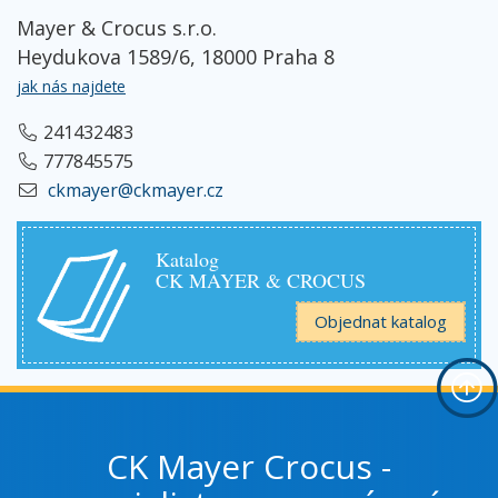
Mayer & Crocus s.r.o.
Heydukova 1589/6, 18000 Praha 8
jak nás najdete
241432483
777845575
ckmayer@ckmayer.cz
Katalog
CK MAYER & CROCUS
Objednat katalog
CK Mayer Crocus -