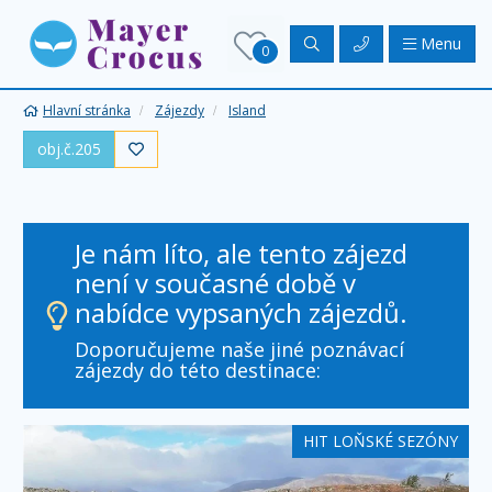
Menu
0
Hlavní stránka
Zájezdy
Island
obj.č.205

Je nám líto, ale tento zájezd
není v současné době v
nabídce vypsaných zájezdů.
Doporučujeme naše jiné poznávací
zájezdy do této destinace:
HIT LOŇSKÉ SEZÓNY