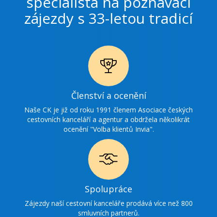
specialista na poznávací
zájezdy s 33-letou tradicí
Ikonka
Členství a ocenění
ocenění
Naše CK je již od roku 1991 členem Asociace českých
cestovních kanceláří a agentur a obdržela několikrát
ocenění "Volba klientů Invia".
Ikonka
Spolupráce
spolupráce
Zájezdy naší cestovní kanceláře prodává více než 800
smluvních partnerů.