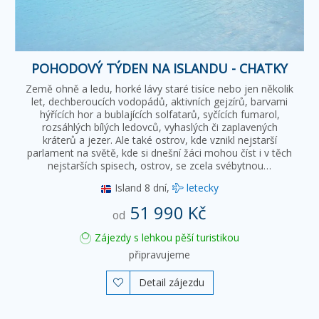
POHODOVÝ TÝDEN NA ISLANDU - CHATKY
Země ohně a ledu, horké lávy staré tisíce nebo jen několik
let, dechberoucích vodopádů, aktivních gejzírů, barvami
hýřících hor a bublajících solfatarů, syčících fumarol,
rozsáhlých bílých ledovců, vyhaslých či zaplavených
kráterů a jezer. Ale také ostrov, kde vznikl nejstarší
parlament na světě, kde si dnešní žáci mohou číst i v těch
nejstarších spisech, ostrov, se zcela svébytnou…
Island
8 dní,
letecky
51 990 Kč
od
Zájezdy s lehkou pěší turistikou
připravujeme
Detail zájezdu
