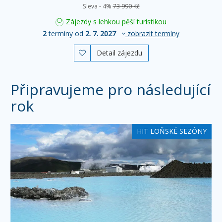
Sleva - 4%
73 990 Kč
Zájezdy s lehkou pěší turistikou
2
termíny od
2. 7. 2027
zobrazit termíny
Detail zájezdu

Připravujeme pro následující
rok
HIT LOŇSKÉ SEZÓNY