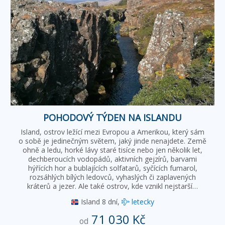
POHODOVÝ TÝDEN NA ISLANDU
Island, ostrov ležící mezi Evropou a Amerikou, který sám
o sobě je jedinečným světem, jaký jinde nenajdete. Země
ohně a ledu, horké lávy staré tisíce nebo jen několik let,
dechberoucích vodopádů, aktivních gejzírů, barvami
hýřících hor a bublajících solfatarů, syčících fumarol,
rozsáhlých bílých ledovců, vyhaslých či zaplavených
kráterů a jezer. Ale také ostrov, kde vznikl nejstarší…
Island
8 dní,
letecky
71 030 Kč
od