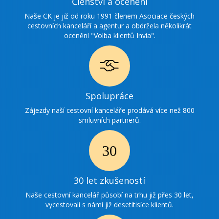
Členství a ocenění
ocenění
Naše CK je již od roku 1991 členem Asociace českých
cestovních kanceláří a agentur a obdržela několikrát
ocenění "Volba klientů Invia".
Ikonka
Spolupráce
spolupráce
Zájezdy naší cestovní kanceláře prodává více než 800
smluvních partnerů.
Ikonka
30
30 let zkušeností
zkušenosti
Naše cestovní kancelář působí na trhu již přes 30 let,
vycestovali s námi již desetitisíce klientů.