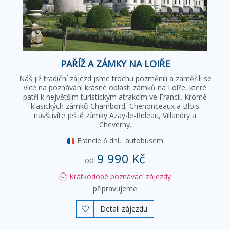
PAŘÍŽ A ZÁMKY NA LOIŘE
Náš již tradiční zájezd jsme trochu pozměnili a zaměřili se
více na poznávání krásné oblasti zámků na Loiře, které
patří k největším turistickým atrakcím ve Francii. Kromě
klasických zámků Chambord, Chenonceaux a Blois
navštívíte ještě zámky Azay-le-Rideau, Villandry a
Cheverny.
Francie
6 dní,
autobusem
9 990 Kč
od
Krátkodobé poznávací zájezdy
připravujeme
Detail zájezdu
