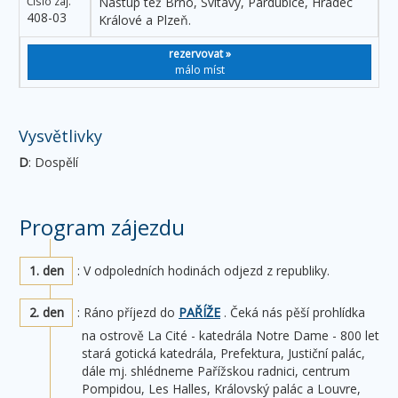
Číslo záj.
Nástup též Brno, Svitavy, Pardubice, Hradec
408-03
Králové a Plzeň.
rezervovat »
málo míst
Vysvětlivky
D
: Dospělí
Program zájezdu
1. den
: V odpoledních hodinách odjezd z republiky.
2. den
: Ráno příjezd do
PAŘÍŽE
. Čeká nás pěší prohlídka
na ostrově La Cité - katedrála Notre Dame - 800 let
stará gotická katedrála, Prefektura, Justiční palác,
dále mj. shlédneme Pařížskou radnici, centrum
Pompidou, Les Halles, Královský palác a Louvre,