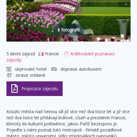
8 fotografií
5 denní zájezd
Francie
Krátkodobé poznávací
zájezdy
ubytování:
hotel
doprava:
autobusem
strava:
snídaně
Kouzlo města nad Seinou sílí již více než dva tisíce let a již více
než dva tisíce let přidávají králové, císaři a prezidenti Francie,
klenoty do kulturní pokladnice, jakou Paříž bezesporu je.
Pojeďte s námi poznat tuto metropoli - římské posádkové
město, město universitní, sídlo středověkých panovníků,