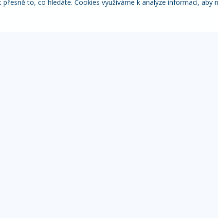
řesně to, co hledáte. Cookies využíváme k analýze informací, aby 
Itálie
Pobytové zájezdy
Adventní
NACE
MOHLO BY VÁS ZAJÍMAT
IN
Přehled zájezdů
Žá