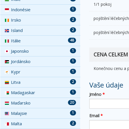
1/1 pokoj
Indonésie
1
pojištění léčebných
Irsko
2
Island
2
pojištění léčebných
Itálie
48
Japonsko
1
CENA CELKEM
Jordánsko
1
Konečnou cenu a př
Kypr
1
Litva
2
Vaše údaje
Madagaskar
1
Jméno
*
Maďarsko
20
Malajsie
1
Email
*
Malta
2