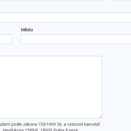
Město
ezdem podle zákona 159/1999 Sb. a cestovní kancelář
., Heydukova 1589/6, 18000 Praha 8 nese