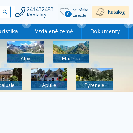
241432483
Schránka
Vyhledat
Katalog
0
Kontakty
zájezdů
ristika
Vzdálené země
Dokumenty
Alpy
Madeira
dalusie
Apulie
Pyreneje