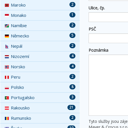
Maroko
2
Ulice, čp.
Monako
1
Namíbie
2
PSČ
Německo
5
Nepál
2
Poznámka
Nizozemí
4
Norsko
4
Peru
2
Polsko
8
Portugalsko
3
Rakousko
21
Rumunsko
2
Tyto služby jsou záj
Mayer & Crocus s.r.o
10