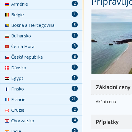
Připravuj
Arménie
2
Belgie
1
Bosna a Hercegovina
3
Bulharsko
1
Černá Hora
3
Česká republika
8
Dánsko
1
Egypt
1
Základní ceny
Finsko
1
Francie
21
Akční cena
Gruzie
2
Chorvatsko
4
Příplatky
Indie
2