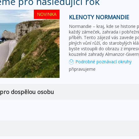
eme pro následující rok
NOVINKA
KLENOTY NORMANDIE
Normandie – kraj, kde se historie 
každý zámeček, zahrada i pobřežní 
příběh. Tento zájezd vás zavede p
plných vůní růží, do starobylých klá
byste vstoupili do obrazu z impres
kouzelné zahrady Almanzor-Givern
Podrobné poznávací okruhy
připravujeme
 pro dospělou osobu