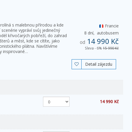
prolíná s malebnou přírodou a kde
Francie
scenérie vypráví svůj jedinečný
8 dní,
autobusem
odél křivočarých pobřeží, do zahrad
14 990 Kč
šterů a měst, kde se cítíte, jako
od
ionistického plátna. Navštívíme
Sleva - 6%
15 990 Kč
y inspirované…
Detail zájezdu

14 990 Kč