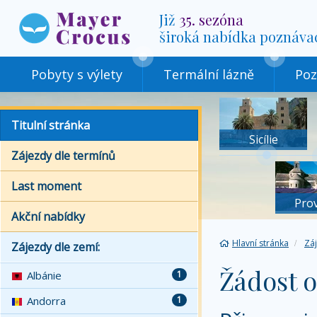
Již
35. sezóna
široká nabídka poznáva
Pobyty s výlety
Termální lázně
Poz
Titulní stránka
Sicílie
Zájezdy dle termínů
Last moment
Pro
Akční nabídky
Hlavní stránka
Zá
Zájezdy dle zemí:
Žádost o
Albánie
1
Andorra
1