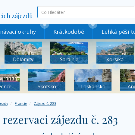
co
cích zájezdů
hledáte
návací okruhy
Krátkodobé
Lehká pěší tu
Dolomity
Sardinie
Korsika
vence
Skotsko
Toskánsko
An
jezdy
Francie
Zájezd č. 283
 rezervaci zájezdu č. 283