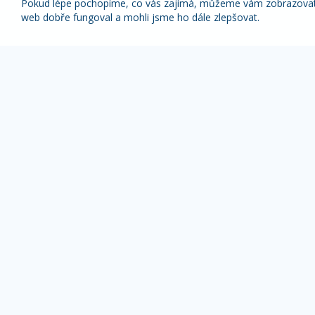
Pokud lépe pochopíme, co vás zajímá, můžeme vám zobrazovat p
web dobře fungoval a mohli jsme ho dále zlepšovat.
Nabídky nejlepších zájezdů pravidelně na váš
e-mail
1x týdně (vyšší slevy)
1x měsíčně
Z odběru novinek se můžete kdykoliv odhlásit.
ZÁJEZDY DLE TYPU
OBLÍBENÉ DESTI
Pobyty s výlety
Alpy zájezdy