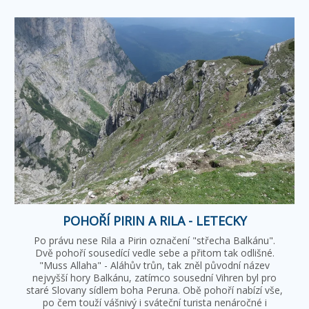
POHOŘÍ PIRIN A RILA - LETECKY
Po právu nese Rila a Pirin označení "střecha Balkánu".
Dvě pohoří sousedící vedle sebe a přitom tak odlišné.
"Muss Allaha" - Aláhův trůn, tak zněl původní název
nejvyšší hory Balkánu, zatímco sousední Vihren byl pro
staré Slovany sídlem boha Peruna. Obě pohoří nabízí vše,
po čem touží vášnivý i sváteční turista nenáročné i