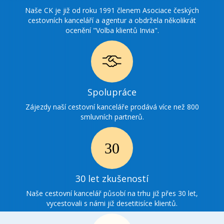
ocenění
Naše CK je již od roku 1991 členem Asociace českých
cestovních kanceláří a agentur a obdržela několikrát
ocenění "Volba klientů Invia".
Ikonka
Spolupráce
spolupráce
Zájezdy naší cestovní kanceláře prodává více než 800
smluvních partnerů.
Ikonka
30
30 let zkušeností
zkušenosti
Naše cestovní kancelář působí na trhu již přes 30 let,
vycestovali s námi již desetitisíce klientů.