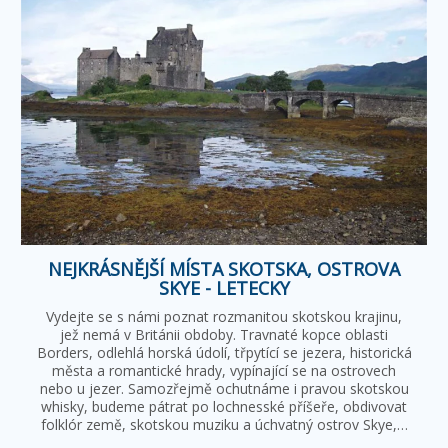
NEJKRÁSNĚJŠÍ MÍSTA SKOTSKA, OSTROVA
SKYE - LETECKY
Vydejte se s námi poznat rozmanitou skotskou krajinu,
jež nemá v Británii obdoby. Travnaté kopce oblasti
Borders, odlehlá horská údolí, třpytící se jezera, historická
města a romantické hrady, vypínající se na ostrovech
nebo u jezer. Samozřejmě ochutnáme i pravou skotskou
whisky, budeme pátrat po lochnesské příšeře, obdivovat
folklór země, skotskou muziku a úchvatný ostrov Skye,…