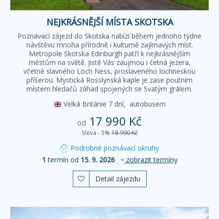
NEJKRÁSNĚJŠÍ MÍSTA SKOTSKA
Poznávací zájezd do Skotska nabízí během jednoho týdne
návštěvu mnoha přírodně i kulturně zajímavých míst.
Metropole Skotska Edinburgh patří k nejkrásnějším
městům na světě. Jistě Vás zaujmou i četná jezera,
včetně slavného Loch Ness, proslaveného lochneskou
příšerou. Mystická Rosslynská kaple je zase poutním
místem hledačů záhad spojených se Svatým grálem.
Velká Británie
7 dní,
autobusem
17 990 Kč
od
Sleva - 5%
18 990 Kč
Podrobné poznávací okruhy
1
termín od
15. 9. 2026
zobrazit termíny
Detail zájezdu
