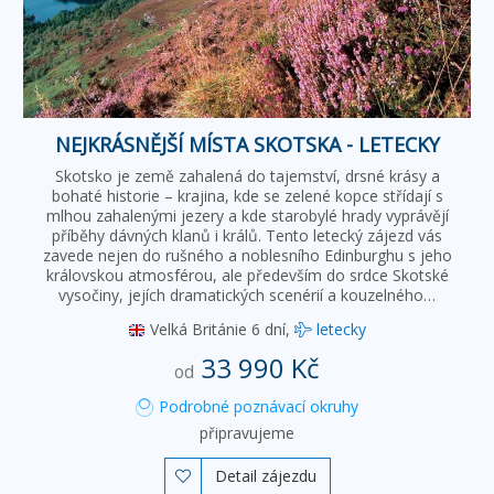
NEJKRÁSNĚJŠÍ MÍSTA SKOTSKA - LETECKY
Skotsko je země zahalená do tajemství, drsné krásy a
bohaté historie – krajina, kde se zelené kopce střídají s
mlhou zahalenými jezery a kde starobylé hrady vyprávějí
příběhy dávných klanů i králů. Tento letecký zájezd vás
zavede nejen do rušného a noblesního Edinburghu s jeho
královskou atmosférou, ale především do srdce Skotské
vysočiny, jejích dramatických scenérií a kouzelného…
Velká Británie
6 dní,
letecky
33 990 Kč
od
Podrobné poznávací okruhy
připravujeme
Detail zájezdu
