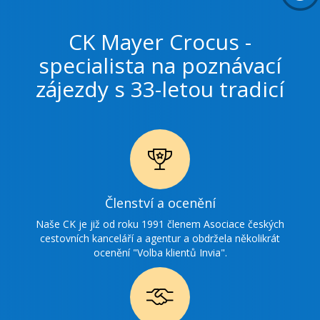
CK Mayer Crocus -
specialista na poznávací
zájezdy s 33-letou tradicí
Ikonka
Členství a ocenění
ocenění
Naše CK je již od roku 1991 členem Asociace českých
cestovních kanceláří a agentur a obdržela několikrát
ocenění "Volba klientů Invia".