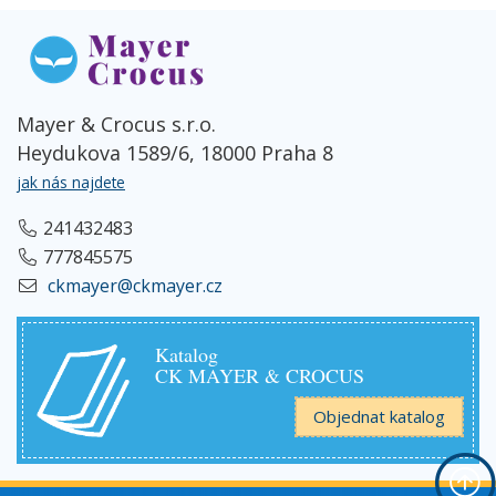
Mayer & Crocus s.r.o.
Heydukova 1589/6, 18000 Praha 8
jak nás najdete
241432483
777845575
ckmayer@ckmayer.cz
Katalog
CK MAYER & CROCUS
Objednat katalog