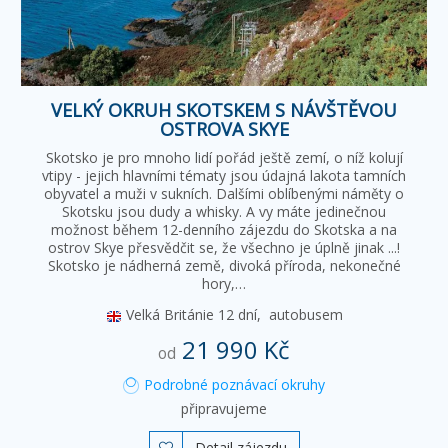
VELKÝ OKRUH SKOTSKEM S NÁVŠTĚVOU
OSTROVA SKYE
Skotsko je pro mnoho lidí pořád ještě zemí, o níž kolují
vtipy - jejich hlavními tématy jsou údajná lakota tamních
obyvatel a muži v sukních. Dalšími oblíbenými náměty o
Skotsku jsou dudy a whisky. A vy máte jedinečnou
možnost během 12-denního zájezdu do Skotska a na
ostrov Skye přesvědčit se, že všechno je úplně jinak ...!
Skotsko je nádherná země, divoká příroda, nekonečné
hory,…
Velká Británie
12 dní,
autobusem
21 990 Kč
od
Podrobné poznávací okruhy
připravujeme
Detail zájezdu