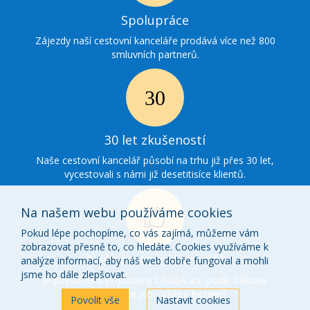
Ikonka
Spolupráce
spolupráce
Zájezdy naší cestovní kanceláře prodává více než 800
smluvních partnerů.
Ikonka
30
30 let zkušeností
zkušenosti
Naše cestovní kancelář působí na trhu již přes 30 let,
vycestovali s námi již desetitisíce klientů.
Na našem webu používáme cookies
Pokud lépe pochopíme, co vás zajímá, můžeme vám
zobrazovat přesně to, co hledáte. Cookies využíváme k
Ikonka
Naše cestovní kancelář
analýze informací, aby náš web dobře fungoval a mohli
o
jsme ho dále zlepšovat.
je pojištěna u pojišťovny UNIQA a.s. podle zákona.
Vaše peníze jsou vždy v bezpečí.
nás
Povolit vše
Nastavit cookies