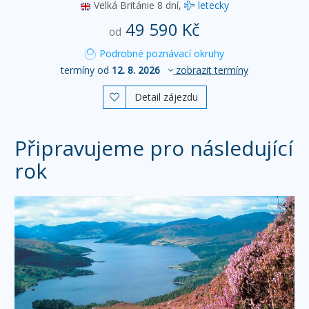
Velká Británie
8 dní,
letecky
49 590 Kč
od
Podrobné poznávací okruhy
termíny od
12. 8. 2026
zobrazit termíny
Detail zájezdu

Připravujeme pro následující
rok